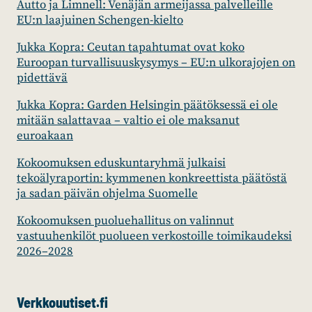
Autto ja Limnell: Venäjän armeijassa palvelleille
EU:n laajuinen Schengen-kielto
Jukka Kopra: Ceutan tapahtumat ovat koko
Euroopan turvallisuuskysymys – EU:n ulkorajojen on
pidettävä
Jukka Kopra: Garden Helsingin päätöksessä ei ole
mitään salattavaa – valtio ei ole maksanut
euroakaan
Kokoomuksen eduskuntaryhmä julkaisi
tekoälyraportin: kymmenen konkreettista päätöstä
ja sadan päivän ohjelma Suomelle
Kokoomuksen puoluehallitus on valinnut
vastuuhenkilöt puolueen verkostoille toimikaudeksi
2026–2028
Verkkouutiset.fi