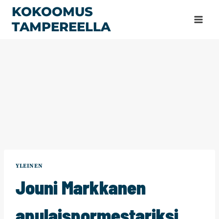
Siirry
KOKOOMUS
sisältöön
TAMPEREELLA
YLEINEN
Jouni Markkanen
apulaispormestariksi