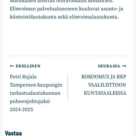
Markkanen aloittaa tehtävässään samantien.
Elinvoiman palvelualueeseen kuuluvat asunto- ja
kiinteistölautakunta sekä elinvoimalautakunta.
Artikkelien
EDELLINEN
SEURAAVA
Petri Rajala
KOKOOMUS JA RKP
selaus
Tampereen kaupungin
VAALILIITTOON
tarkastuslautakunnan
KUNTAVAALEISSA
puheenjohtajaksi
2024-2025
Vastaa