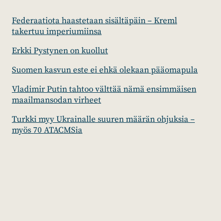
Federaatiota haastetaan sisältäpäin – Kreml
takertuu imperiumiinsa
Erkki Pystynen on kuollut
Suomen kasvun este ei ehkä olekaan pääomapula
Vladimir Putin tahtoo välttää nämä ensimmäisen
maailmansodan virheet
Turkki myy Ukrainalle suuren määrän ohjuksia –
myös 70 ATACMSia