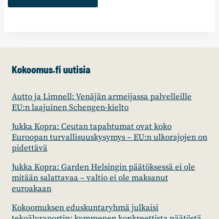
Kokoomus.fi uutisia
Autto ja Limnell: Venäjän armeijassa palvelleille
EU:n laajuinen Schengen-kielto
Jukka Kopra: Ceutan tapahtumat ovat koko
Euroopan turvallisuuskysymys – EU:n ulkorajojen on
pidettävä
Jukka Kopra: Garden Helsingin päätöksessä ei ole
mitään salattavaa – valtio ei ole maksanut
euroakaan
Kokoomuksen eduskuntaryhmä julkaisi
tekoälyraportin: kymmenen konkreettista päätöstä