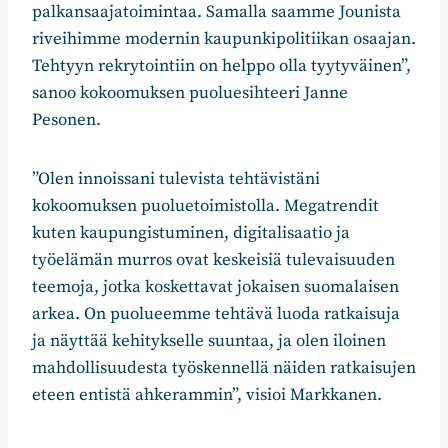
palkansaajatoimintaa. Samalla saamme Jounista
riveihimme modernin kaupunkipolitiikan osaajan.
Tehtyyn rekrytointiin on helppo olla tyytyväinen”,
sanoo kokoomuksen puoluesihteeri Janne
Pesonen.
”Olen innoissani tulevista tehtävistäni
kokoomuksen puoluetoimistolla. Megatrendit
kuten kaupungistuminen, digitalisaatio ja
työelämän murros ovat keskeisiä tulevaisuuden
teemoja, jotka koskettavat jokaisen suomalaisen
arkea. On puolueemme tehtävä luoda ratkaisuja
ja näyttää kehitykselle suuntaa, ja olen iloinen
mahdollisuudesta työskennellä näiden ratkaisujen
eteen entistä ahkerammin”, visioi Markkanen.