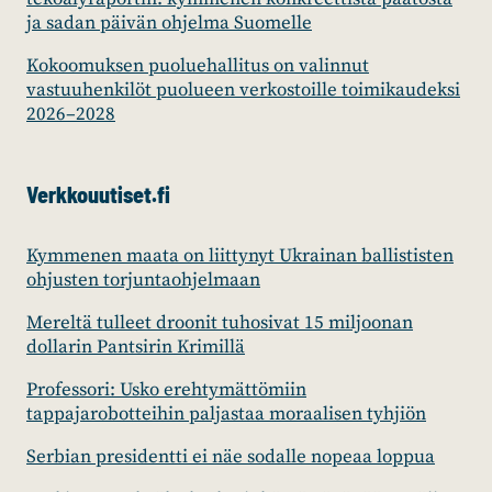
ja sadan päivän ohjelma Suomelle
Kokoomuksen puoluehallitus on valinnut
vastuuhenkilöt puolueen verkostoille toimikaudeksi
2026–2028
Verkkouutiset.fi
Kymmenen maata on liittynyt Ukrainan ballististen
ohjusten torjuntaohjelmaan
Mereltä tulleet droonit tuhosivat 15 miljoonan
dollarin Pantsirin Krimillä
Professori: Usko erehtymättömiin
tappajarobotteihin paljastaa moraalisen tyhjiön
Serbian presidentti ei näe sodalle nopeaa loppua