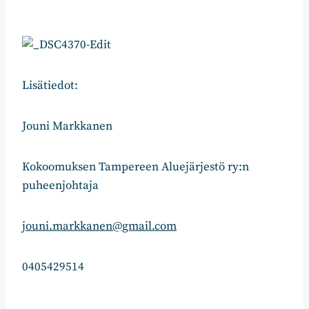
Lisätiedot:
Jouni Markkanen
Kokoomuksen Tampereen Aluejärjestö ry:n
puheenjohtaja
jouni.markkanen@gmail.com
0405429514