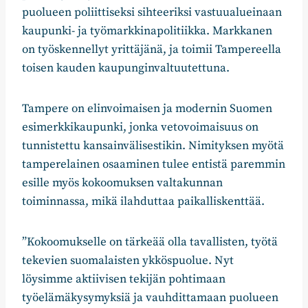
puolueen poliittiseksi sihteeriksi vastuualueinaan
kaupunki- ja työmarkkinapolitiikka. Markkanen
on työskennellyt yrittäjänä, ja toimii Tampereella
toisen kauden kaupunginvaltuutettuna.
Tampere on elinvoimaisen ja modernin Suomen
esimerkkikaupunki, jonka vetovoimaisuus on
tunnistettu kansainvälisestikin. Nimityksen myötä
tamperelainen osaaminen tulee entistä paremmin
esille myös kokoomuksen valtakunnan
toiminnassa, mikä ilahduttaa paikalliskenttää.
”Kokoomukselle on tärkeää olla tavallisten, työtä
tekevien suomalaisten ykköspuolue. Nyt
löysimme aktiivisen tekijän pohtimaan
työelämäkysymyksiä ja vauhdittamaan puolueen