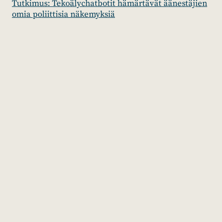
Tutkimus: Tekoälychatbotit hämärtävät äänestäjien
omia poliittisia näkemyksiä