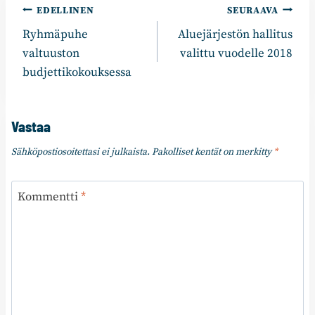
Artikkelien
EDELLINEN
SEURAAVA
Ryhmäpuhe
Aluejärjestön hallitus
selaus
valtuuston
valittu vuodelle 2018
budjettikokouksessa
Vastaa
Sähköpostiosoitettasi ei julkaista.
Pakolliset kentät on merkitty
*
Kommentti
*