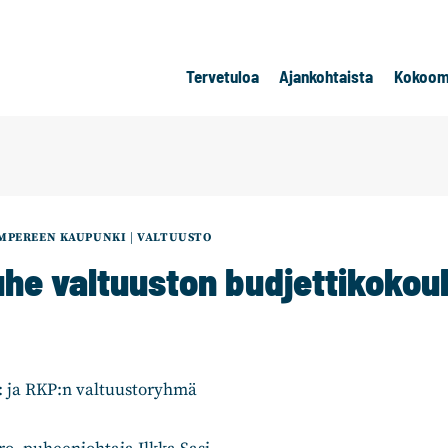
Tervetuloa
Ajankohtaista
Kokoom
MPEREEN KAUPUNKI
|
VALTUUSTO
e valtuuston budjettikokou
 ja RKP:n valtuustoryhmä