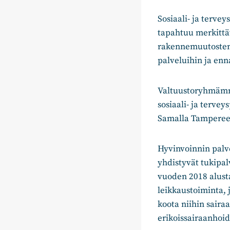
Sosiaali- ja terv
tapahtuu merkittäv
rakennemuutosten 
palveluihin ja enn
Valtuustoryhmämme
sosiaali- ja terve
Samalla Tampereel
Hyvinvoinnin palv
yhdistyvät tukipal
vuoden 2018 alust
leikkaustoiminta, 
koota niihin saira
erikoissairaanhoid