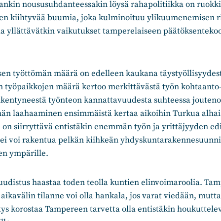
nkin noususuhdanteessakin löysä rahapolitiikka on ruok
n kiihtyvää buumia, joka kulminoituu ylikuumenemisen ri
lla yllättävätkin vaikutukset tamperelaiseen päätöksentek
sen työttömän määrä on edelleen kaukana täystyöllisyyde
n työpaikkojen määrä kertoo merkittävästä työn kohtaanto-
eikentyneestä työnteon kannattavuudesta suhteessa jouten
än laahaaminen ensimmäistä kertaa aikoihin Turkua alha
on siirryttävä entistäkin enemmän työn ja yrittäjyyden ed
ei voi rakentua pelkän kiihkeän yhdyskuntarakennesuunnit
n ympärille.
uudistus haastaa toden teolla kuntien elinvoimaroolia. Ta
aikavälin tilanne voi olla hankala, jos varat viedään, mutta
ys korostaa Tampereen tarvetta olla entistäkin houkuttel