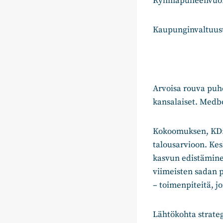
Ryhmäpuheenvuoro
Kaupunginvaltuus
Arvoisa rouva puhe
kansalaiset. Medb
Kokoomuksen, KD:n
talousarvioon. Kes
kasvun edistäminen
viimeisten sadan 
– toimenpiteitä, jo
Lähtökohta strateg