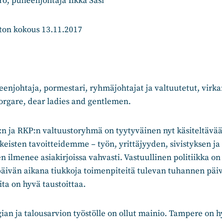
, puheenjohtaja Ilkka Sasi
ton kokous 13.11.2017
enjohtaja, pormestari, ryhmäjohtajat ja valtuutetut, virk
orgare, dear ladies and gentlemen.
 ja RKP:n valtuustoryhmä on tyytyväinen nyt käsiteltävään
keisten tavoitteidemme – työn, yrittäjyyden, sivistyksen ja
 ilmenee asiakirjoissa vahvasti. Vastuullinen politiikka on
päivän aikana tiukkoja toimenpiteitä tulevan tuhannen päi
ita on hyvä taustoittaa.
ian ja talousarvion työstölle on ollut mainio. Tampere on 