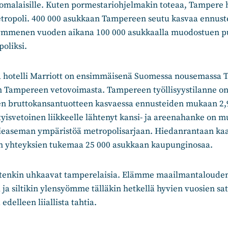
omalaisille. Kuten pormestariohjelmakin toteaa, Tampere h
tropoli. 400 000 asukkaan Tampereen seutu kasvaa ennus
ymmenen vuoden aikana 100 000 asukkaalla muodostuen p
oliksi.
 hotelli Marriott on ensimmäisenä Suomessa nousemassa 
 Tampereen vetovoimasta. Tampereen työllisyystilanne on
 bruttokansantuotteen kasvaessa ennusteiden mukaan 2,9
tyisvetoinen liikkeelle lähtenyt kansi- ja areenahanke on
easeman ympäristöä metropolisarjaan. Hiedanrantaan kaa
den yhteyksien tukemaa 25 000 asukkaan kaupunginosaa.
itenkin uhkaavat tamperelaisia. Elämme maailmantaloude
a siltikin ylensyömme tälläkin hetkellä hyvien vuosien sat
edelleen liiallista tahtia.