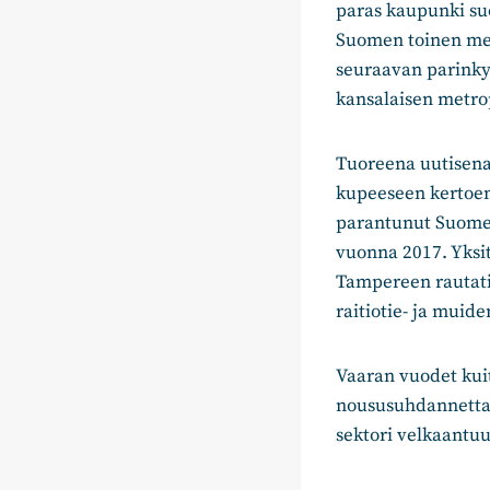
paras kaupunki su
Suomen toinen me
seuraavan parink
kansalaisen metrop
Tuoreena uutisena
kupeeseen kertoen
parantunut Suomen
vuonna 2017. Yksi
Tampereen rautati
raitiotie- ja mui
Vaaran vuodet ku
noususuhdannetta j
sektori velkaantuu 