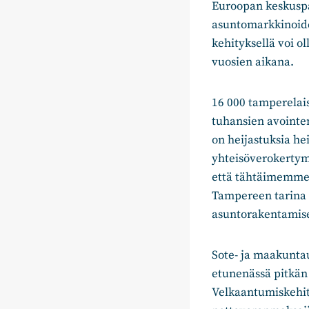
Euroopan keskuspa
asuntomarkkinoide
kehityksellä voi o
vuosien aikana.
16 000 tamperelai
tuhansien avointe
on heijastuksia h
yhteisöverokertym
että tähtäimemme 
Tampereen tarina 
asuntorakentamise
Sote- ja maakunta
etunenässä pitkän 
Velkaantumiskehit