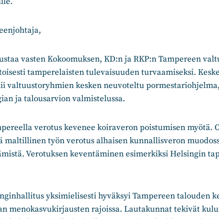
lle.
eenjohtaja,
austaa vasten Kokoomuksen, KD:n ja RKP:n Tampereen val
toisesti tamperelaisten tulevaisuuden turvaamiseksi. Kesk
ii valtuustoryhmien kesken neuvoteltu pormestariohjelma,
gian ja talousarvion valmistelussa.
pereella verotus kevenee koiraveron poistumisen myötä.
ä maltillinen työn verotus alhaisen kunnallisveron muodoss
tämistä. Verotuksen keventäminen esimerkiksi Helsingin ta
ginhallitus yksimielisesti hyväksyi Tampereen talouden ke
n menokasvukirjausten rajoissa. Lautakunnat tekivät kul