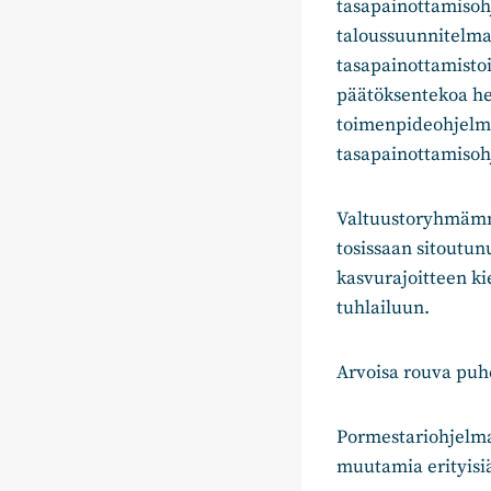
tasapainottamisoh
taloussuunnitelma
tasapainottamisto
päätöksentekoa hen
toimenpideohjelma
tasapainottamisoh
Valtuustoryhmämm
tosissaan sitoutu
kasvurajoitteen ki
tuhlailuun.
Arvoisa rouva puh
Pormestariohjelman
muutamia erityisiä