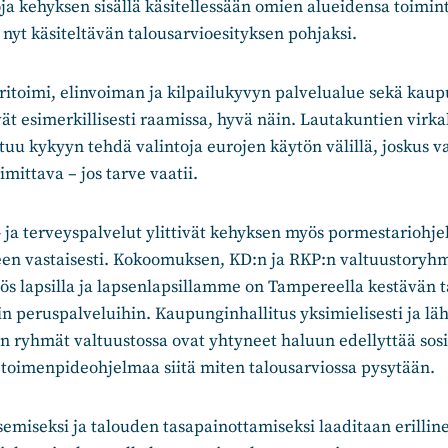
ja kehyksen sisällä käsitellessään omien alueidensa toimi
u nyt käsiteltävän talousarvioesityksen pohjaksi.
uuritoimi, elinvoiman ja kilpailukyvyn palvelualue sekä ka
ät esimerkillisesti raamissa, hyvä näin. Lautakuntien virk
uu kykyyn tehdä valintoja eurojen käytön välillä, joskus v
imittava – jos tarve vaatii.
i- ja terveyspalvelut ylittivät kehyksen myös pormestariohj
en vastaisesti. Kokoomuksen, KD:n ja RKP:n valtuustoryhm
myös lapsilla ja lapsenlapsillamme on Tampereella kestävän
iin peruspalveluihin. Kaupunginhallitus yksimielisesti ja lä
n ryhmät valtuustossa ovat yhtyneet haluun edellyttää sosia
 toimenpideohjelmaa siitä miten talousarviossa pysytään.
emiseksi ja talouden tasapainottamiseksi laaditaan erillin