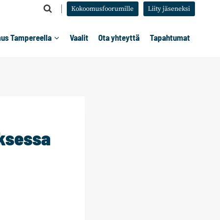
Kokoomusfoorumille
Liity jäseneksi
us Tampereella
Vaalit
Ota yhteyttä
Tapahtumat
ksessa