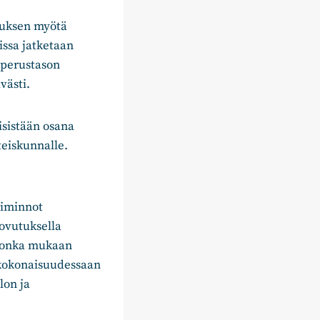
tuksen myötä
issa jatketaan
 perustason
västi.
sistään osana
teiskunnalle.
oiminnot
uovutuksella
 jonka mukaan
e kokonaisuudessaan
lon ja