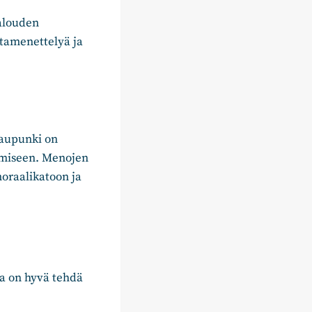
talouden
ntamenettelyä ja
kaupunki on
amiseen. Menojen
moraalikatoon ja
ta on hyvä tehdä