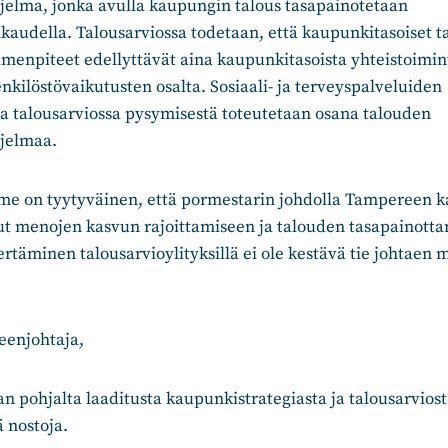
jelma, jonka avulla kaupungin talous tasapainotetaan
kaudella. Talousarviossa todetaan, että kaupunkitasoiset 
imenpiteet edellyttävät aina kaupunkitasoista yhteistoimi
kilöstövaikutusten osalta. Sosiaali- ja terveyspalveluiden
 talousarviossa pysymisestä toteutetaan osana talouden
jelmaa.
e on tyytyväinen, että pormestarin johdolla Tampereen 
nut menojen kasvun rajoittamiseen ja talouden tasapainott
ertäminen talousarvioylityksillä ei ole kestävä tie johtaen 
eenjohtaja,
 pohjalta laaditusta kaupunkistrategiasta ja talousarvios
 nostoja.