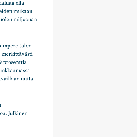
aluaa olla
teiden mukaan
uolen miljoonan
Tampere-talon
 merkittävästi
 prosenttia
 muokkaamassa
vaillaan uutta
n
oa. Julkinen