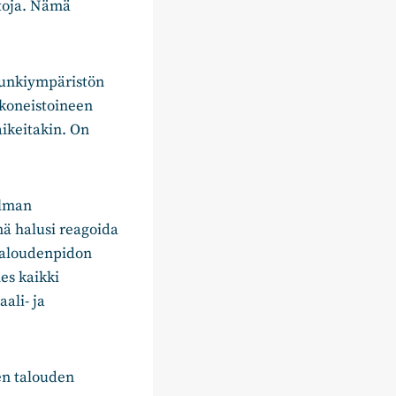
ntoja. Nämä
upunkiympäristön
akoneistoineen
aikeitakin. On
elman
ä halusi reagoida
 taloudenpidon
hes kaikki
ali- ja
en talouden