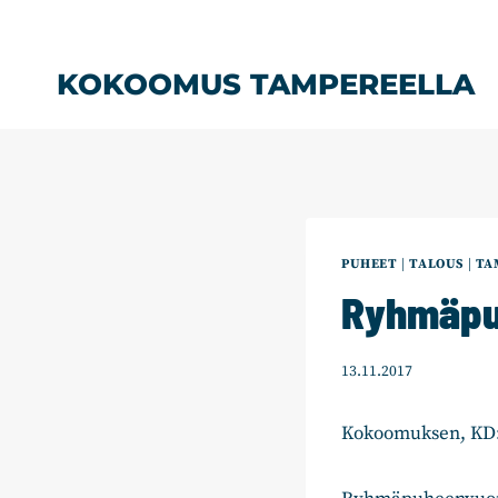
Siirry
sisältöön
KOKOOMUS TAMPEREELLA
PUHEET
|
TALOUS
|
TA
Ryhmäpuh
13.11.2017
Kokoomuksen, KD: