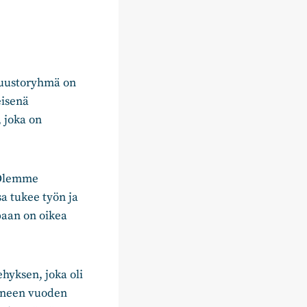
tuustoryhmä on
eisenä
 joka on
 Olemme
a tukee työn ja
paan on oikea
hyksen, joka oli
uneen vuoden