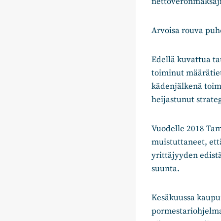
nettoveronmaksaji
Arvoisa rouva puh
Edellä kuvattua t
toiminut määrätie
kädenjälkenä toim
heijastunut strate
Vuodelle 2018 Tam
muistuttaneet, ett
yrittäjyyden edis
suunta.
Kesäkuussa kaupun
pormestariohjelma