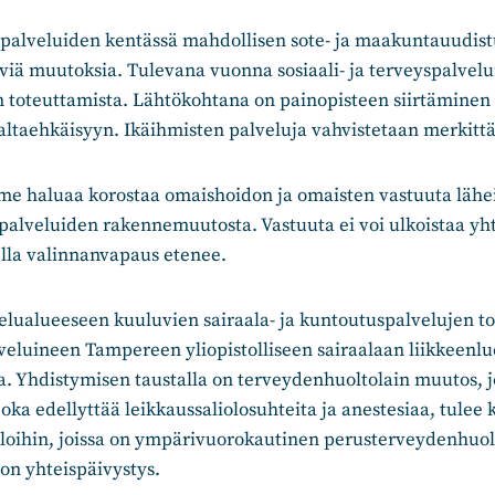
eyspalveluiden kentässä mahdollisen sote- ja maakuntauudis
iä muutoksia. Tulevana vuonna sosiaali- ja terveyspalvelu
toteuttamista. Lähtökohtana on painopisteen siirtäminen
altaehkäisyyn. Ikäihmisten palveluja vahvistetaan merkittä
 haluaa korostaa omaishoidon ja omaisten vastuuta lähei
yspalveluiden rakennemuutosta. Vastuuta ei voi ulkoistaa yh
la valinnanvapaus etenee.
elualueeseen kuuluvien sairaala- ja kuntoutuspalvelujen t
veluineen Tampereen yliopistolliseen sairaalaan liikkeenl
a. Yhdistymisen taustalla on terveydenhuoltolain muutos,
joka edellyttää leikkaussaliolosuhteita ja anestesiaa, tule
aloihin, joissa on ympärivuorokautinen perusterveydenhuol
on yhteispäivystys.