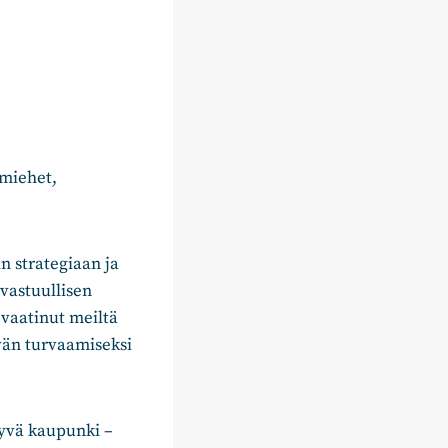
amiehet,
 strategiaan ja
 vastuullisen
 vaatinut meiltä
vän turvaamiseksi
hyvä kaupunki –