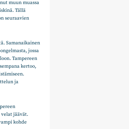
kinut muun muassa
skinä. Tällä
oon seuraavien
stä. Samanaikainen
ongelmasta, jossa
oloon. Tampereen
isempana kertoo,
istämiseen.
telun ja
mpereen
 velat jäävät.
evampi kohde