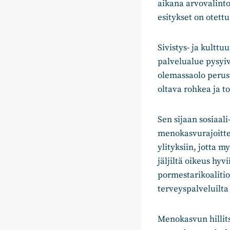
aikana arvovalinto
esitykset on otett
Sivistys- ja kultt
palvelualue pysyiv
olemassaolo perust
oltava rohkea ja to
Sen sijaan sosiaal
menokasvurajoitte
ylityksiin, jotta 
jäljiltä oikeus hyv
pormestarikoalitio
terveyspalveluilta
Menokasvun hillits