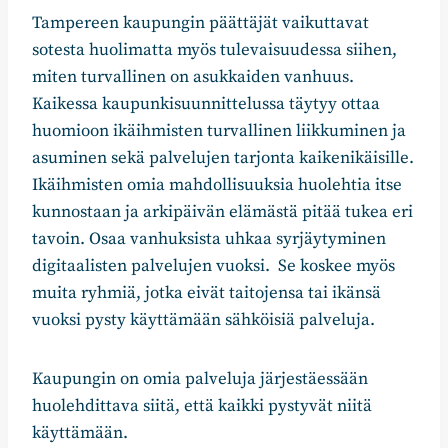
Tampereen kaupungin päättäjät vaikuttavat
sotesta huolimatta myös tulevaisuudessa siihen,
miten turvallinen on asukkaiden vanhuus.
Kaikessa kaupunkisuunnittelussa täytyy ottaa
huomioon ikäihmisten turvallinen liikkuminen ja
asuminen sekä palvelujen tarjonta kaikenikäisille.
Ikäihmisten omia mahdollisuuksia huolehtia itse
kunnostaan ja arkipäivän elämästä pitää tukea eri
tavoin. Osaa vanhuksista uhkaa syrjäytyminen
digitaalisten palvelujen vuoksi. Se koskee myös
muita ryhmiä, jotka eivät taitojensa tai ikänsä
vuoksi pysty käyttämään sähköisiä palveluja.
Kaupungin on omia palveluja järjestäessään
huolehdittava siitä, että kaikki pystyvät niitä
käyttämään.