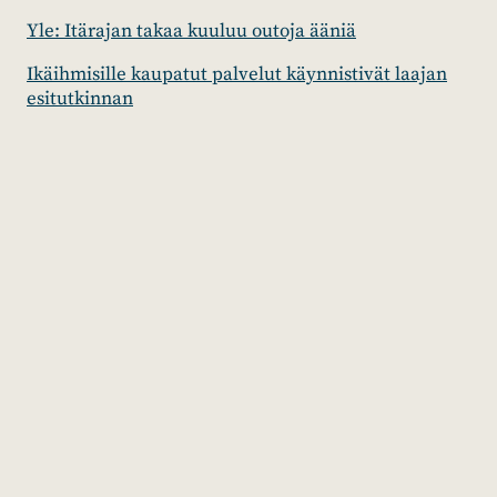
Yle: Itärajan takaa kuuluu outoja ääniä
Ikäihmisille kaupatut palvelut käynnistivät laajan
esitutkinnan