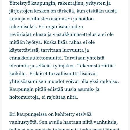
Yhteistyö kaupungin, rakentajien, yritysten ja
järjestöjen kesken on tärkeää, kun etsitään uusia
keinoja vanhusten asumisen ja hoidon
tukemiseksi. Eri organisaatioiden
reviiriajattelusta ja vastakkainasettelusta ei ole
mitään hyötyä. Koska lisää rahaa ei ole
käytettävissä, tarvitaan luovuutta ja
ennakkoluulottomuutta. Tarvitaan yhteistä
ideointia ja selkeää työnjakoa. Tekemistä riittää
kaikille. Erilaiset turvallisuutta lisäävät
yhteisöasumisen muodot voivat olla yksi ratkaisu.
Kaupungin pitää edistää uusia asumis- ja
hoitomuotoja, ei rajoittaa niitä.
Eri kaupungeissa on kehitetty etsivää
vanhustyötä. Sen avulla haetaan niitä vanhuksia,
joilla ei ole omaisia tukenaan ja jotka ovat jääneet