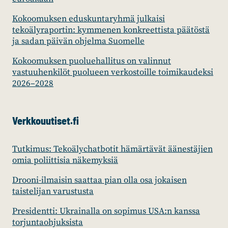
Kokoomuksen eduskuntaryhmä julkaisi
tekoälyraportin: kymmenen konkreettista päätöstä
ja sadan päivän ohjelma Suomelle
Kokoomuksen puoluehallitus on valinnut
vastuuhenkilöt puolueen verkostoille toimikaudeksi
2026–2028
Verkkouutiset.fi
Tutkimus: Tekoälychatbotit hämärtävät äänestäjien
omia poliittisia näkemyksiä
Drooni-ilmaisin saattaa pian olla osa jokaisen
taistelijan varustusta
Presidentti: Ukrainalla on sopimus USA:n kanssa
torjuntaohjuksista