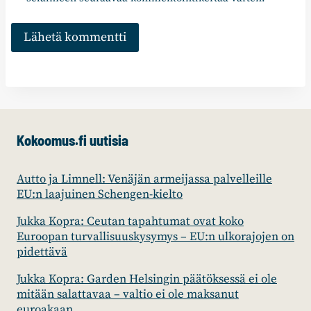
Kokoomus.fi uutisia
Autto ja Limnell: Venäjän armeijassa palvelleille
EU:n laajuinen Schengen-kielto
Jukka Kopra: Ceutan tapahtumat ovat koko
Euroopan turvallisuuskysymys – EU:n ulkorajojen on
pidettävä
Jukka Kopra: Garden Helsingin päätöksessä ei ole
mitään salattavaa – valtio ei ole maksanut
euroakaan