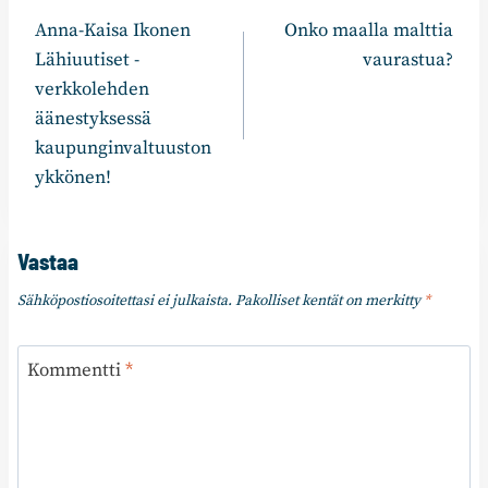
Anna-Kaisa Ikonen
Onko maalla malttia
selaus
Lähiuutiset -
vaurastua?
verkkolehden
äänestyksessä
kaupunginvaltuuston
ykkönen!
Vastaa
Sähköpostiosoitettasi ei julkaista.
Pakolliset kentät on merkitty
*
Kommentti
*