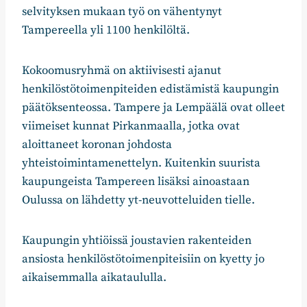
selvityksen mukaan työ on vähentynyt
Tampereella yli 1100 henkilöltä.
Kokoomusryhmä on aktiivisesti ajanut
henkilöstötoimenpiteiden edistämistä kaupungin
päätöksenteossa. Tampere ja Lempäälä ovat olleet
viimeiset kunnat Pirkanmaalla, jotka ovat
aloittaneet koronan johdosta
yhteistoimintamenettelyn. Kuitenkin suurista
kaupungeista Tampereen lisäksi ainoastaan
Oulussa on lähdetty yt-neuvotteluiden tielle.
Kaupungin yhtiöissä joustavien rakenteiden
ansiosta henkilöstötoimenpiteisiin on kyetty jo
aikaisemmalla aikataululla.