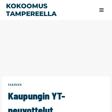
Siirry
KOKOOMUS
sisältöön
TAMPEREELLA
YLEINEN
Kaupungin YT-
neuvottelut,