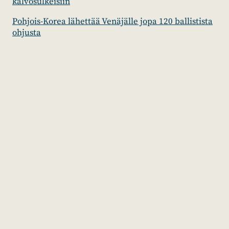
kalvosulkeisiin
Pohjois-Korea lähettää Venäjälle jopa 120 ballistista
ohjusta