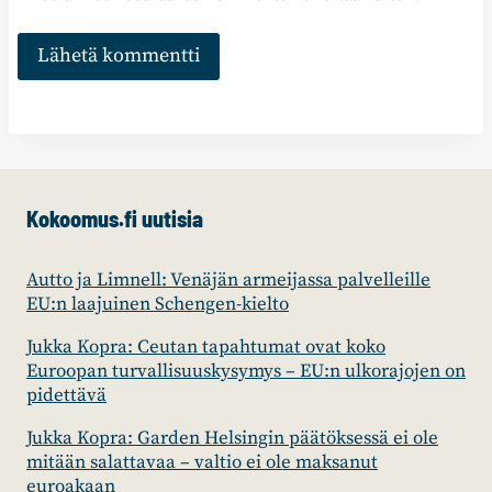
Kokoomus.fi uutisia
Autto ja Limnell: Venäjän armeijassa palvelleille
EU:n laajuinen Schengen-kielto
Jukka Kopra: Ceutan tapahtumat ovat koko
Euroopan turvallisuuskysymys – EU:n ulkorajojen on
pidettävä
Jukka Kopra: Garden Helsingin päätöksessä ei ole
mitään salattavaa – valtio ei ole maksanut
euroakaan