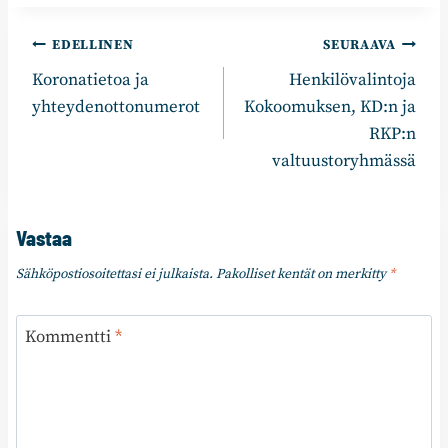
Artikkelien
EDELLINEN
SEURAAVA
Koronatietoa ja
Henkilövalintoja
selaus
yhteydenottonumerot
Kokoomuksen, KD:n ja
RKP:n
valtuustoryhmässä
Vastaa
Sähköpostiosoitettasi ei julkaista.
Pakolliset kentät on merkitty
*
Kommentti
*