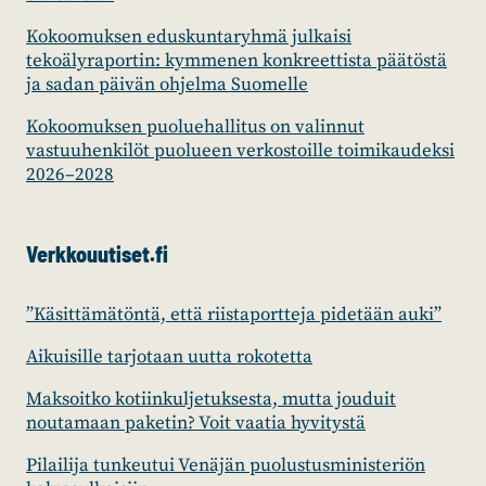
Kokoomuksen eduskuntaryhmä julkaisi
tekoälyraportin: kymmenen konkreettista päätöstä
ja sadan päivän ohjelma Suomelle
Kokoomuksen puoluehallitus on valinnut
vastuuhenkilöt puolueen verkostoille toimikaudeksi
2026–2028
Verkkouutiset.fi
”Käsittämätöntä, että riistaportteja pidetään auki”
Aikuisille tarjotaan uutta rokotetta
Maksoitko kotiinkuljetuksesta, mutta jouduit
noutamaan paketin? Voit vaatia hyvitystä
Pilailija tunkeutui Venäjän puolustusministeriön