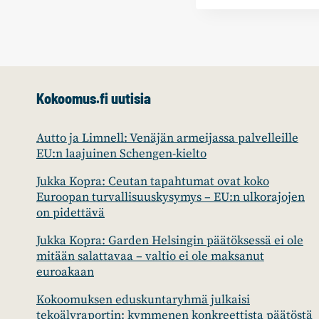
Kokoomus.fi uutisia
Autto ja Limnell: Venäjän armeijassa palvelleille
EU:n laajuinen Schengen-kielto
Jukka Kopra: Ceutan tapahtumat ovat koko
Euroopan turvallisuuskysymys – EU:n ulkorajojen
on pidettävä
Jukka Kopra: Garden Helsingin päätöksessä ei ole
mitään salattavaa – valtio ei ole maksanut
euroakaan
Kokoomuksen eduskuntaryhmä julkaisi
tekoälyraportin: kymmenen konkreettista päätöstä