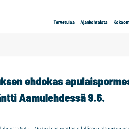
Tervetuloa
Ajankohtaista
Kokoom
sen ehdokas apulaispormes
äntti Aamulehdessä 9.6.
lehdessä 9.6.: – On tärkeää saattaa edellisen valtuuston p