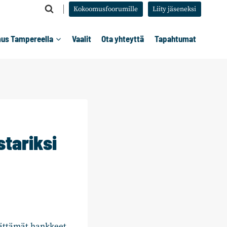
Kokoomusfoorumille
Liity jäseneksi
us Tampereella
Vaalit
Ota yhteyttä
Tapahtumat
tariksi
äättämät hankkeet