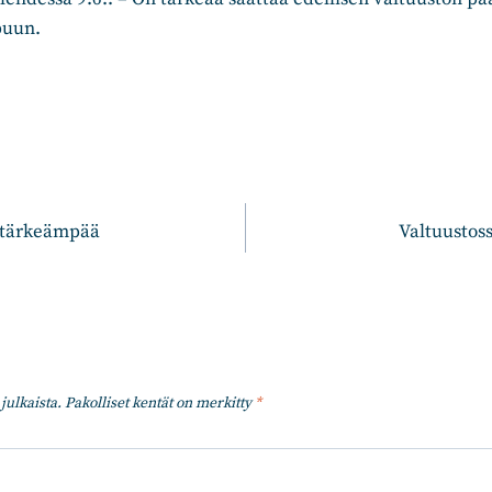
puun.
n
 tärkeämpää
Valtuustoss
julkaista.
Pakolliset kentät on merkitty
*