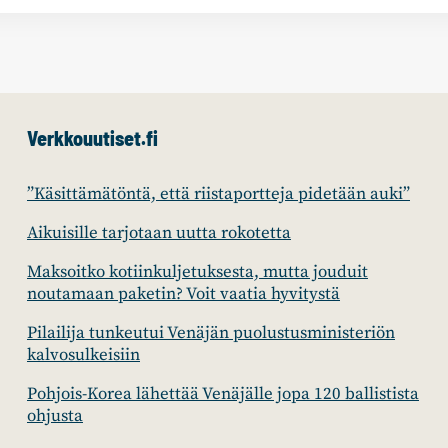
Verkkouutiset.fi
”Käsittämätöntä, että riistaportteja pidetään auki”
Aikuisille tarjotaan uutta rokotetta
Maksoitko kotiinkuljetuksesta, mutta jouduit
noutamaan paketin? Voit vaatia hyvitystä
Pilailija tunkeutui Venäjän puolustusministeriön
kalvosulkeisiin
Pohjois-Korea lähettää Venäjälle jopa 120 ballistista
ohjusta