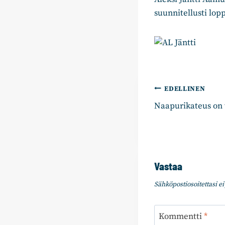
suunnitellusti lop
Artikkelie
EDELLINEN
Naapurikateus on
selaus
Vastaa
Sähköpostiosoitettasi ei 
Kommentti
*