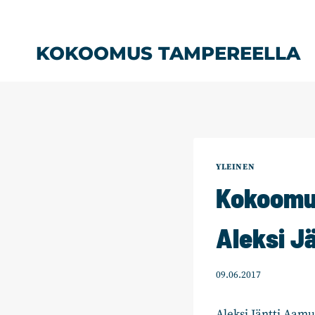
Siirry
sisältöön
KOKOOMUS TAMPEREELLA
YLEINEN
Kokoomuk
Aleksi J
09.06.2017
Aleksi Jäntti Aamu