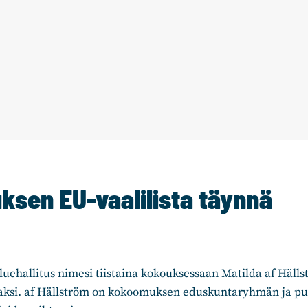
sen EU-vaalilista täynnä
ehallitus nimesi tiistaina kokouksessaan Matilda af Hälls
aksi. af Hällström on kokoomuksen eduskuntaryhmän ja p