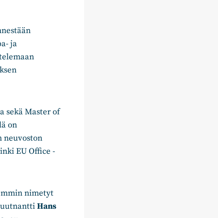
ennestään
a- ja
ittelemaan
uksen
ta sekä Master of
lä on
n neuvoston
nki EU Office -
iemmin nimetyt
iluutnantti
Hans