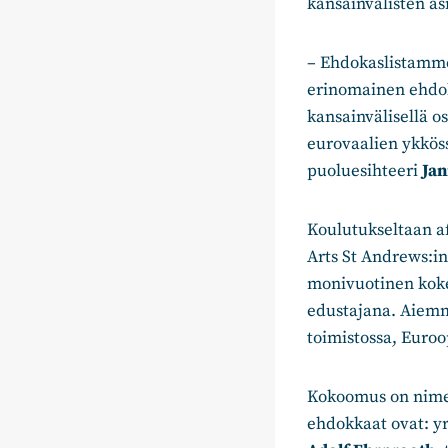
kansainvälisten as
– Ehdokaslistamme 
erinomainen ehdok
kansainvälisellä o
eurovaalien ykkös
puoluesihteeri
Ja
Koulutukseltaan af
Arts St Andrews:in
monivuotinen koke
edustajana. Aiemmi
toimistossa, Euroo
Kokoomus on nime
ehdokkaat ovat: yr