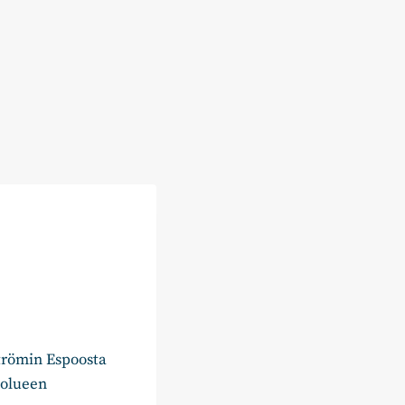
trömin Espoosta
uolueen