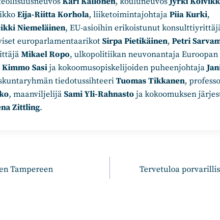
 teollisuusneuvos
Kari Kallonen
, kouluneuvos
Jyrki Koivik
ikko
Eija-Riitta Korhola
, liiketoimintajohtaja
Piia Kurki
,
ikki Niemeläinen
, EU-asioihin erikoistunut konsulttiyrittä
iset europarlamentaarikot
Sirpa Pietikäinen
,
Petri Sarva
ittäjä
Mikael Ropo
, ulkopolitiikan neuvonantaja Euroopan
i
Kimmo Sasi
ja kokoomusopiskelijoiden puheenjohtaja
Jan
kuntaryhmän tiedotussihteeri
Tuomas Tikkanen
, professo
hko
, maanviljelijä
Sami Yli-Rahnasto
ja kokoomuksen järjes
na Zittling
.
n
sen Tampereen
Tervetuloa porvarill