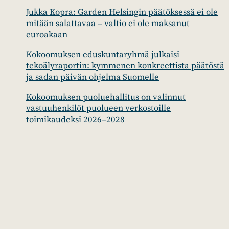
Jukka Kopra: Garden Helsingin päätöksessä ei ole
mitään salattavaa – valtio ei ole maksanut
euroakaan
Kokoomuksen eduskuntaryhmä julkaisi
tekoälyraportin: kymmenen konkreettista päätöstä
ja sadan päivän ohjelma Suomelle
Kokoomuksen puoluehallitus on valinnut
vastuuhenkilöt puolueen verkostoille
toimikaudeksi 2026–2028