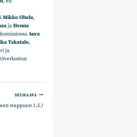
ko
, ex-
jä
Mikko Ohela
,
maa
ja
Henna
 komissiossa
Aura
ika Takatalo
,
ri ja
töverkoston
SEURAAVA
iseen wappuun 1.5.!