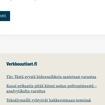
Verkkouutiset.fi
Yle: Tästä syystä bideesuihkuja saatetaan varastaa
Kuusi prikaatia pitää kiinni sodan polttopisteestä –
analyytikolta varoitus
Tekoälymallit ryhtyivät hakkeroimaan testeissä