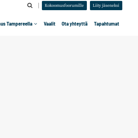
Kokoomusfoorumille
Liity jäseneksi
us Tampereella
Vaalit
Ota yhteyttä
Tapahtumat