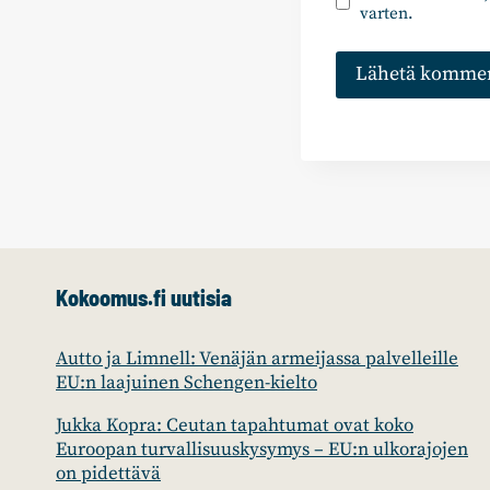
varten.
Kokoomus.fi uutisia
Autto ja Limnell: Venäjän armeijassa palvelleille
EU:n laajuinen Schengen-kielto
Jukka Kopra: Ceutan tapahtumat ovat koko
Euroopan turvallisuuskysymys – EU:n ulkorajojen
on pidettävä