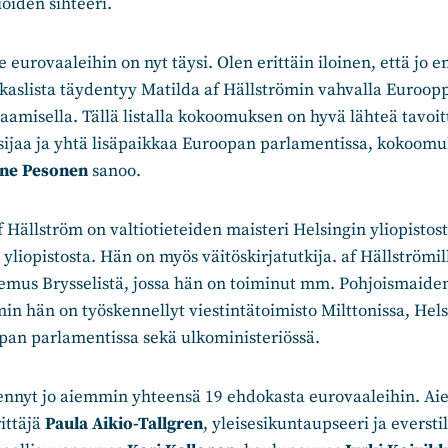
ioiden sihteeri.
eurovaaleihin on nyt täysi. Olen erittäin iloinen, että jo 
aslista täydentyy Matilda af Hällströmin vahvalla Euroopp
saamisella. Tällä listalla kokoomuksen on hyvä lähteä tavo
sijaa ja yhtä lisäpaikkaa Euroopan parlamentissa, kokoom
nne Pesonen
sanoo.
 Hällström on valtiotieteiden maisteri Helsingin yliopistos
 yliopistosta. Hän on myös väitöskirjatutkija. af Hällströmil
mus Brysselistä, jossa hän on toiminut mm. Pohjoismaide
n hän on työskennellyt viestintätoimisto Milttonissa, Helsi
pan parlamentissa sekä ulkoministeriössä.
nnyt jo aiemmin yhteensä 19 ehdokasta eurovaaleihin. A
ittäjä
Paula Aikio-Tallgren
, yleisesikuntaupseeri ja everst