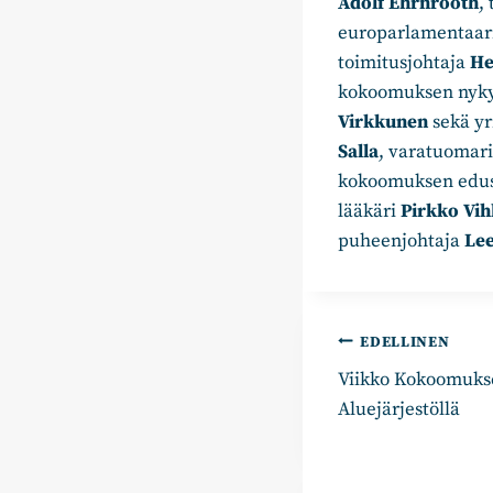
Adolf Ehrnrooth
,
europarlamentaar
toimitusjohtaja
He
kokoomuksen nyky
Virkkunen
sekä yr
Salla
, varatuomar
kokoomuksen edus
lääkäri
Pirkko Vi
puheenjohtaja
Lee
Artikkelie
EDELLINEN
Viikko Kokoomuk
selaus
Aluejärjestöllä