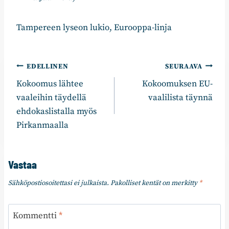
Tampereen lyseon lukio, Eurooppa-linja
Artikkelien
EDELLINEN
SEURAAVA
Kokoomus lähtee
Kokoomuksen EU-
selaus
vaaleihin täydellä
vaalilista täynnä
ehdokaslistalla myös
Pirkanmaalla
Vastaa
Sähköpostiosoitettasi ei julkaista.
Pakolliset kentät on merkitty
*
Kommentti
*