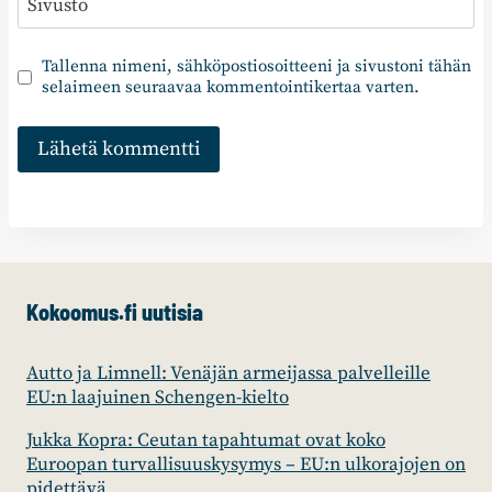
Sivusto
Tallenna nimeni, sähköpostiosoitteeni ja sivustoni tähän
selaimeen seuraavaa kommentointikertaa varten.
Kokoomus.fi uutisia
Autto ja Limnell: Venäjän armeijassa palvelleille
EU:n laajuinen Schengen-kielto
Jukka Kopra: Ceutan tapahtumat ovat koko
Euroopan turvallisuuskysymys – EU:n ulkorajojen on
pidettävä