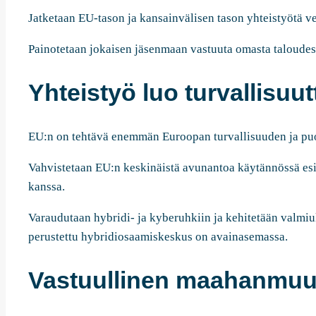
Jatketaan EU-tason ja kansainvälisen tason yhteistyötä v
Painotetaan jokaisen jäsenmaan vastuuta omasta taloudes
Yhteistyö luo turvallisuut
EU:n on tehtävä enemmän Euroopan turvallisuuden ja pu
Vahvistetaan EU:n keskinäistä avunantoa käytännössä esi
kanssa.
Varaudutaan hybridi- ja kyberuhkiin ja kehitetään valmi
perustettu hybridiosaamiskeskus on avainasemassa.
Vastuullinen maahanmuut