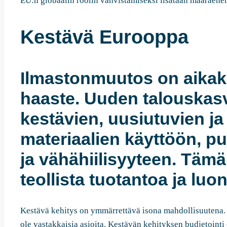
EU:n globaalin roolin vahvistamiseksi lisätään määräene
Kestävä Eurooppa
Ilmastonmuutos on aika
haaste. Uuden talouskas
kestävien, uusiutuvien ja 
materiaalien käyttöön, p
ja vähähiilisyyteen. Tämä
teollista tuotantoa ja lu
Kestävä kehitys on ymmärrettävä isona mahdollisuutena. 
ole vastakkaisia asioita. Kestävän kehityksen budjetointi