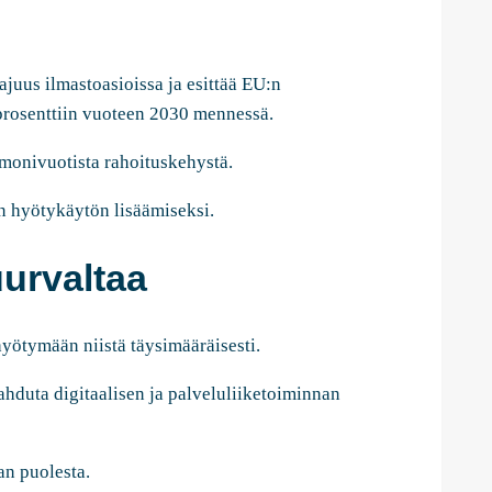
juus ilmastoasioissa ja esittää EU:n
 prosenttiin vuoteen 2030 mennessä.
 monivuotista rahoituskehystä.
en hyötykäytön lisäämiseksi.
urvaltaa
hyötymään niistä täysimääräisesti.
ahduta digitaalisen ja palveluliiketoiminnan
an puolesta.