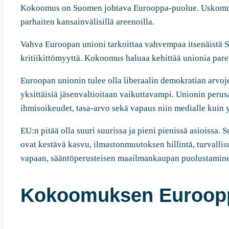
Kokoomus on Suomen johtava Eurooppa-puolue. Uskomme, 
parhaiten kansainvälisillä areenoilla.
Vahva Euroopan unioni tarkoittaa vahvempaa itsenäistä 
kritiikittömyyttä. Kokoomus haluaa kehittää unionia par
Euroopan unionin tulee olla liberaalin demokratian arvoj
yksittäisiä jäsenvaltioitaan vaikuttavampi. Unionin perus
ihmisoikeudet, tasa-arvo sekä vapaus niin medialle kuin y
EU:n pitää olla suuri suurissa ja pieni pienissä asioissa. 
ovat kestävä kasvu, ilmastonmuutoksen hillintä, turvallis
vapaan, sääntöperusteisen maailmankaupan puolustamin
Kokoomuksen Euroopp