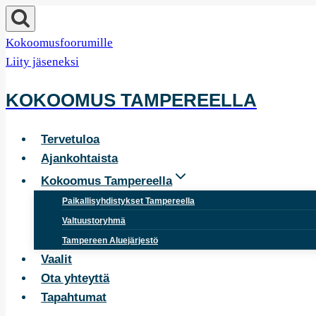
Siirry
sisältöön
Kokoomusfoorumille
Liity jäseneksi
KOKOOMUS TAMPEREELLA
Tervetuloa
Ajankohtaista
Kokoomus Tampereella
Paikallisyhdistykset Tampereella
Valtuustoryhmä
Tampereen Aluejärjestö
Vaalit
Ota yhteyttä
Tapahtumat