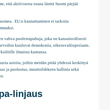
että aktiivisena osana länttä Suomi pärjää
Suomea. EU:n kannattaminen ei tarkoita
emmaksi.
en vahva puolestapuhuja, joka on kansainvälisesti
arvoihin kuuluvat demokratia, oikeusvaltioperiaate,
ksilöille ilmaista kantansa.
Suuria asioita, joihin meidän pitää yhdessä keskittyä
uus ja puolustus, muuttoliikkeen hallinta sekä
en.
a-linjaus