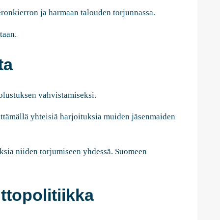
eronkierron ja harmaan talouden torjunnassa.
taan.
ta
olustuksen vahvistamiseksi.
ttämällä yhteisiä harjoituksia muiden jäsenmaiden
uksia niiden torjumiseen yhdessä. Suomeen
topolitiikka