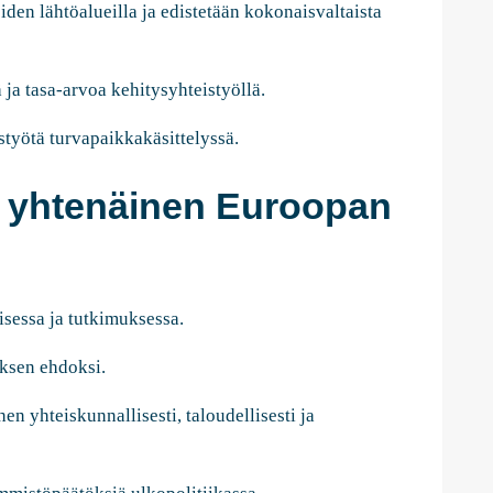
iden lähtöalueilla ja edistetään kokonaisvaltaista
 ja tasa-arvoa kehitysyhteistyöllä.
styötä turvapaikkakäsittelyssä.
ja yhtenäinen Euroopan
isessa ja tutkimuksessa.
uksen ehdoksi.
hen yhteiskunnallisesti, taloudellisesti ja