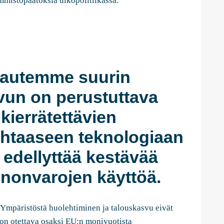
mmistöpäätöksiä ulkopolitiikassa.
kautemme suurin
vun on perustuttava
kierrätettävien
uhtaaseen teknologiaan
 edellyttää kestävää
onnonvarojen käyttöä.
Ympäristöstä huolehtiminen ja talouskasvu eivät
 on otettava osaksi EU:n monivuotista