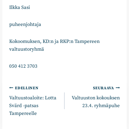
Ilkka Sasi
puheenjohtaja
Kokoomuksen, KD:n ja RKP:n Tampereen
valtuustoryhmä
050 412 3703
Artikkelien
EDELLINEN
SEURAAVA
Valtuustoaloite: Lotta
Valtuuston kokouksen
selaus
Svärd -patsas
23.4. ryhmäpuhe
Tampereelle