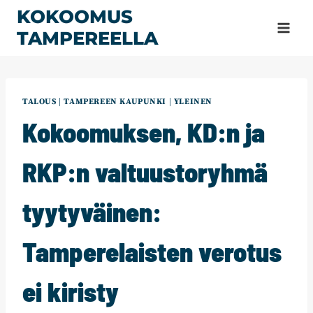
Siirry
KOKOOMUS
sisältöön
TAMPEREELLA
TALOUS
|
TAMPEREEN KAUPUNKI
|
YLEINEN
Kokoomuksen, KD:n ja
RKP:n valtuustoryhmä
tyytyväinen:
Tamperelaisten verotus
ei kiristy