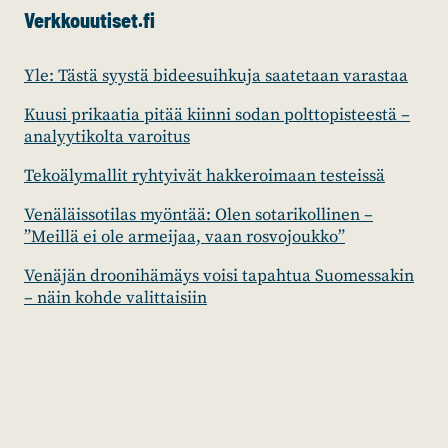
Verkkouutiset.fi
Yle: Tästä syystä bideesuihkuja saatetaan varastaa
Kuusi prikaatia pitää kiinni sodan polttopisteestä –
analyytikolta varoitus
Tekoälymallit ryhtyivät hakkeroimaan testeissä
Venäläissotilas myöntää: Olen sotarikollinen –
”Meillä ei ole armeijaa, vaan rosvojoukko”
Venäjän droonihämäys voisi tapahtua Suomessakin
– näin kohde valittaisiin