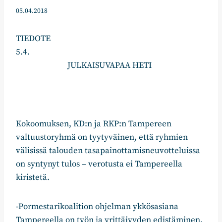
05.04.2018
TIEDOTE
5.4.
JULKAISUVAPAA HETI
Kokoomuksen, KD:n ja RKP:n Tampereen
valtuustoryhmä on tyytyväinen, että ryhmien
välisissä talouden tasapainottamisneuvotteluissa
on syntynyt tulos – verotusta ei Tampereella
kiristetä.
-Pormestarikoalition ohjelman ykkösasiana
Tampereella on työn ja yrittäjyyden edistäminen.