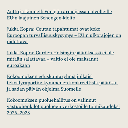
Autto ja Limnell: Venäjän armeijassa palvelleille
EU:n laajuinen Schengen-kielto
Jukka Kopra: Ceutan tapahtumat ovat koko
Euroopan turvallisuuskysymys – EU:n ulkorajojen on
pidettävä
Jukka Kopra: Garden Helsingin päätöksessä ei ole
mitään salattavaa – valtio ei ole maksanut
euroakaan
Kokoomuksen eduskuntaryhmä julkaisi
tekoälyraportin: kymmenen konkreettista päätöstä
ja sadan päivän ohjelma Suomelle
Kokoomuksen puoluehallitus on valinnut
vastuuhenkilöt puolueen verkostoille toimikaudeksi
2026–2028