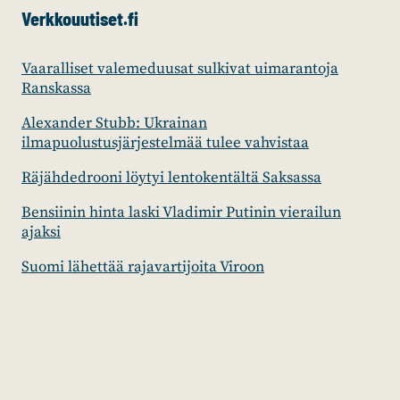
Verkkouutiset.fi
Vaaralliset valemeduusat sulkivat uimarantoja
Ranskassa
Alexander Stubb: Ukrainan
ilmapuolustusjärjestelmää tulee vahvistaa
Räjähdedrooni löytyi lentokentältä Saksassa
Bensiinin hinta laski Vladimir Putinin vierailun
ajaksi
Suomi lähettää rajavartijoita Viroon