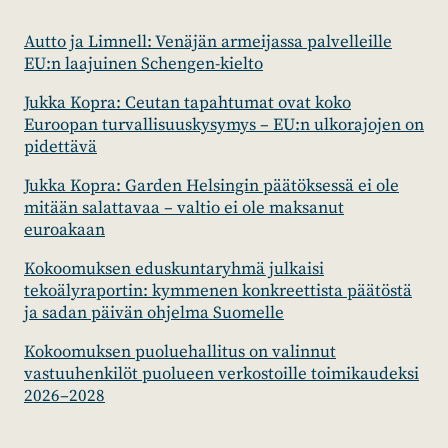
Autto ja Limnell: Venäjän armeijassa palvelleille
EU:n laajuinen Schengen-kielto
Jukka Kopra: Ceutan tapahtumat ovat koko
Euroopan turvallisuuskysymys – EU:n ulkorajojen on
pidettävä
Jukka Kopra: Garden Helsingin päätöksessä ei ole
mitään salattavaa – valtio ei ole maksanut
euroakaan
Kokoomuksen eduskuntaryhmä julkaisi
tekoälyraportin: kymmenen konkreettista päätöstä
ja sadan päivän ohjelma Suomelle
Kokoomuksen puoluehallitus on valinnut
vastuuhenkilöt puolueen verkostoille toimikaudeksi
2026–2028