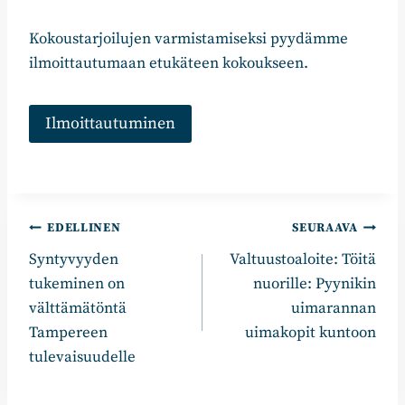
Kokoustarjoilujen varmistamiseksi pyydämme
ilmoittautumaan etukäteen kokoukseen.
Ilmoittautuminen
Artikkelien
EDELLINEN
SEURAAVA
Syntyvyyden
Valtuustoaloite: Töitä
selaus
tukeminen on
nuorille: Pyynikin
välttämätöntä
uimarannan
Tampereen
uimakopit kuntoon
tulevaisuudelle