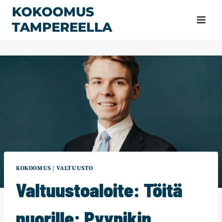
Siirry
KOKOOMUS
sisältöön
TAMPEREELLA
KOKOOMUS
|
VALTUUSTO
Valtuustoaloite: Töitä
nuorille: Pyynikin