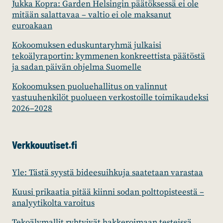
Jukka Kopra: Garden Helsingin päätöksessä ei ole
mitään salattavaa – valtio ei ole maksanut
euroakaan
Kokoomuksen eduskuntaryhmä julkaisi
tekoälyraportin: kymmenen konkreettista päätöstä
ja sadan päivän ohjelma Suomelle
Kokoomuksen puoluehallitus on valinnut
vastuuhenkilöt puolueen verkostoille toimikaudeksi
2026–2028
Verkkouutiset.fi
Yle: Tästä syystä bideesuihkuja saatetaan varastaa
Kuusi prikaatia pitää kiinni sodan polttopisteestä –
analyytikolta varoitus
Tekoälymallit ryhtyivät hakkeroimaan testeissä