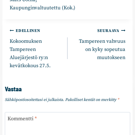
Kaupunginvaltuutettu (Kok.)
Artikkelien
EDELLINEN
SEURAAVA
Kokoomuksen
Tampereen vahvuus
selaus
Tampereen
on kyky sopeutua
Aluejärjestö ry:n
muutokseen
kevätkokous 27.5.
Vastaa
Sähköpostiosoitettasi ei julkaista.
Pakolliset kentät on merkitty
*
Kommentti
*