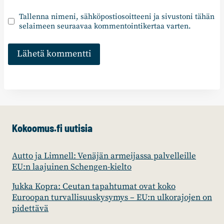
Tallenna nimeni, sähköpostiosoitteeni ja sivustoni tähän
selaimeen seuraavaa kommentointikertaa varten.
Kokoomus.fi uutisia
Autto ja Limnell: Venäjän armeijassa palvelleille
EU:n laajuinen Schengen-kielto
Jukka Kopra: Ceutan tapahtumat ovat koko
Euroopan turvallisuuskysymys – EU:n ulkorajojen on
pidettävä