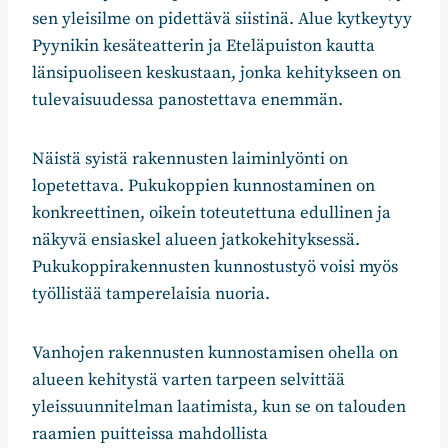
sen yleisilme on pidettävä siistinä. Alue kytkeytyy
Pyynikin kesäteatterin ja Eteläpuiston kautta
länsipuoliseen keskustaan, jonka kehitykseen on
tulevaisuudessa panostettava enemmän.
Näistä syistä rakennusten laiminlyönti on
lopetettava. Pukukoppien kunnostaminen on
konkreettinen, oikein toteutettuna edullinen ja
näkyvä ensiaskel alueen jatkokehityksessä.
Pukukoppirakennusten kunnostustyö voisi myös
työllistää tamperelaisia nuoria.
Vanhojen rakennusten kunnostamisen ohella on
alueen kehitystä varten tarpeen selvittää
yleissuunnitelman laatimista, kun se on talouden
raamien puitteissa mahdollista