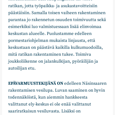
ratikan, jotta työpaikka- ja asukastavoitteisiin
päästäisiin. Samalla toisen vaiheen rakentaminen
parantaa jo rakennetun osuuden toimivuutta sekä
esimerkiksi luo valmistuessaan lisää elinvoimaa
keskustan alueelle. Puolustamme edelleen
pormestariohjelman mukaista linjausta, että
keskustaan on päästävä kaikilla kulkumuodoilla,
mitä ratikan rakentaminen tukee. Toimiva
joukkoliikenne on jalankulkijan, pyöräilijän ja
autoilijan etu.
EPÄVARMUUSTEKIJÄNÄ ON
edelleen Näsinsaaren
rakentamisen vesilupa. Luvan saaminen on hyvin
todennäköistä, kun aiemmin hankkeesta
valittanut ely-keskus ei ole enää valittanut
saariratkaisun vesiluvasta. Lisäksi on