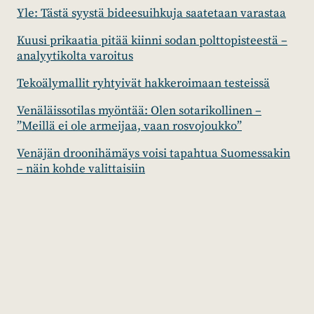
Yle: Tästä syystä bideesuihkuja saatetaan varastaa
Kuusi prikaatia pitää kiinni sodan polttopisteestä –
analyytikolta varoitus
Tekoälymallit ryhtyivät hakkeroimaan testeissä
Venäläissotilas myöntää: Olen sotarikollinen –
”Meillä ei ole armeijaa, vaan rosvojoukko”
Venäjän droonihämäys voisi tapahtua Suomessakin
– näin kohde valittaisiin