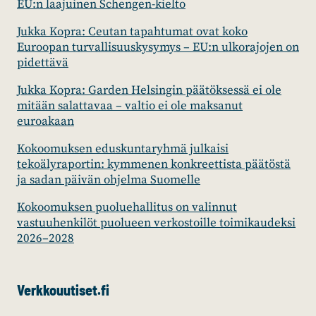
EU:n laajuinen Schengen-kielto
Jukka Kopra: Ceutan tapahtumat ovat koko
Euroopan turvallisuuskysymys – EU:n ulkorajojen on
pidettävä
Jukka Kopra: Garden Helsingin päätöksessä ei ole
mitään salattavaa – valtio ei ole maksanut
euroakaan
Kokoomuksen eduskuntaryhmä julkaisi
tekoälyraportin: kymmenen konkreettista päätöstä
ja sadan päivän ohjelma Suomelle
Kokoomuksen puoluehallitus on valinnut
vastuuhenkilöt puolueen verkostoille toimikaudeksi
2026–2028
Verkkouutiset.fi