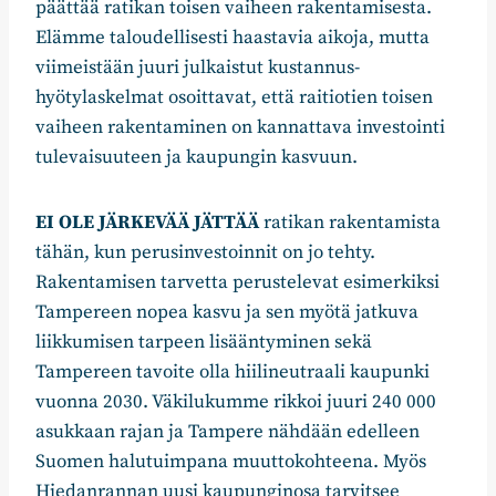
päättää ratikan toisen vaiheen rakentamisesta.
Elämme taloudellisesti haastavia aikoja, mutta
viimeistään juuri julkaistut kustannus-
hyötylaskelmat osoittavat, että raitiotien toisen
vaiheen rakentaminen on kannattava investointi
tulevaisuuteen ja kaupungin kasvuun.
EI OLE JÄRKEVÄÄ JÄTTÄÄ
ratikan rakentamista
tähän, kun perusinvestoinnit on jo tehty.
Rakentamisen tarvetta perustelevat esimerkiksi
Tampereen nopea kasvu ja sen myötä jatkuva
liikkumisen tarpeen lisääntyminen sekä
Tampereen tavoite olla hiilineutraali kaupunki
vuonna 2030. Väkilukumme rikkoi juuri 240 000
asukkaan rajan ja Tampere nähdään edelleen
Suomen halutuimpana muuttokohteena. Myös
Hiedanrannan uusi kaupunginosa tarvitsee