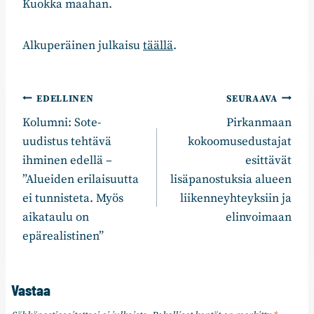
Kuokka maahan.
Alkuperäinen julkaisu
täällä
.
Artikkelien
EDELLINEN
SEURAAVA
Kolumni: Sote-
Pirkanmaan
selaus
uudistus tehtävä
kokoomusedustajat
ihminen edellä –
esittävät
”Alueiden erilaisuutta
lisäpanostuksia alueen
ei tunnisteta. Myös
liikenneyhteyksiin ja
aikataulu on
elinvoimaan
epärealistinen”
Vastaa