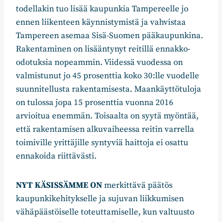
todellakin tuo lisää kaupunkia Tampereelle jo
ennen liikenteen käynnistymistä ja vahvistaa
Tampereen asemaa Sisä-Suomen pääkaupunkina.
Rakentaminen on lisääntynyt reitillä ennakko-
odotuksia nopeammin. Viidessä vuodessa on
valmistunut jo 45 prosenttia koko 30:lle vuodelle
suunnitellusta rakentamisesta. Maankäyttötuloja
on tulossa jopa 15 prosenttia vuonna 2016
arvioitua enemmän. Toisaalta on syytä myöntää,
että rakentamisen alkuvaiheessa reitin varrella
toimiville yrittäjille syntyviä haittoja ei osattu
ennakoida riittävästi.
NYT KÄSISSÄMME ON
merkittävä päätös
kaupunkikehitykselle ja sujuvan liikkumisen
vähäpäästöiselle toteuttamiselle, kun valtuusto