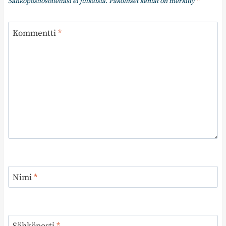
Sähköpostiosoitettasi ei julkaista.
Pakolliset kentät on merkitty
*
Kommentti
*
Nimi
*