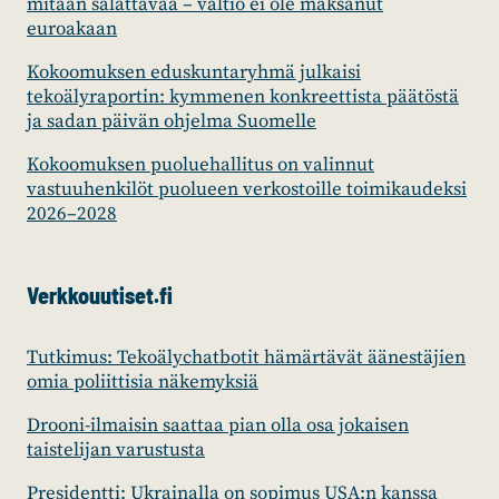
mitään salattavaa – valtio ei ole maksanut
euroakaan
Kokoomuksen eduskuntaryhmä julkaisi
tekoälyraportin: kymmenen konkreettista päätöstä
ja sadan päivän ohjelma Suomelle
Kokoomuksen puoluehallitus on valinnut
vastuuhenkilöt puolueen verkostoille toimikaudeksi
2026–2028
Verkkouutiset.fi
Tutkimus: Tekoälychatbotit hämärtävät äänestäjien
omia poliittisia näkemyksiä
Drooni-ilmaisin saattaa pian olla osa jokaisen
taistelijan varustusta
Presidentti: Ukrainalla on sopimus USA:n kanssa