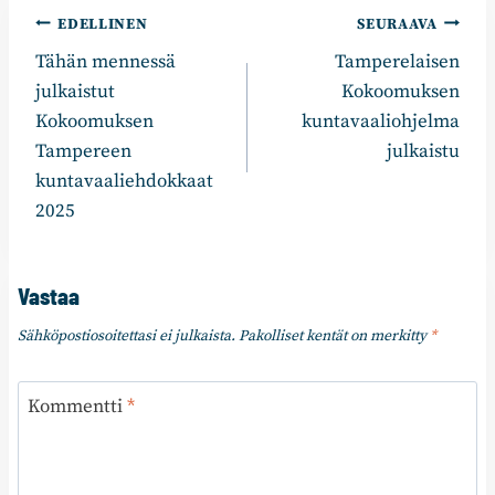
Artikkelien
EDELLINEN
SEURAAVA
Tähän mennessä
Tamperelaisen
selaus
julkaistut
Kokoomuksen
Kokoomuksen
kuntavaaliohjelma
Tampereen
julkaistu
kuntavaaliehdokkaat
2025
Vastaa
Sähköpostiosoitettasi ei julkaista.
Pakolliset kentät on merkitty
*
Kommentti
*