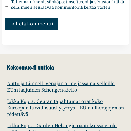
Tallenna nimeni, sähköpostiosoitteeni ja sivustoni tähän
selaimeen seuraavaa kommentointikertaa varten.
Kokoomus.fi uutisia
Autto ja Limnell: Venäjän armeijassa palvelleille
EU:n laajuinen Schengen-kielto
Jukka Kopra: Ceutan tapahtumat ovat koko
Euroopan turvallisuuskysymys – EU:n ulkorajojen on
pidettävä
Jukka Kopra: Garden Helsingin päätöksessä ei ole