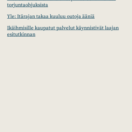
torjuntaohjuksista
Yle: Itärajan takaa kuuluu outoja ääniä
Ikäihmisille kaupatut palvelut käynnistivät laajan
esitutkinnan