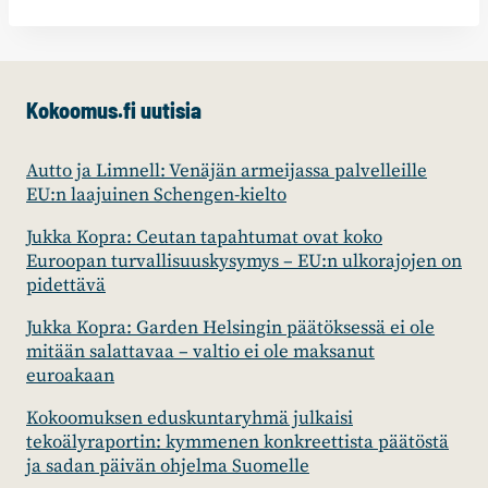
Kokoomus.fi uutisia
Autto ja Limnell: Venäjän armeijassa palvelleille
EU:n laajuinen Schengen-kielto
Jukka Kopra: Ceutan tapahtumat ovat koko
Euroopan turvallisuuskysymys – EU:n ulkorajojen on
pidettävä
Jukka Kopra: Garden Helsingin päätöksessä ei ole
mitään salattavaa – valtio ei ole maksanut
euroakaan
Kokoomuksen eduskuntaryhmä julkaisi
tekoälyraportin: kymmenen konkreettista päätöstä
ja sadan päivän ohjelma Suomelle