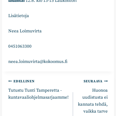
lauantai
12.6. klo 13-15 Laukontori
Lisätietoja
Neea Loimuvirta
0451063300
neea.loimuvirta@kokoomus.fi
Artikkelien
EDELLINEN
SEURAAVA
Tutustu Tunti Tamperetta -
Huonoa
selaus
kuntavaaliohjelmasarjaamme!
uudistusta ei
kannata tehdä,
vaikka tarve