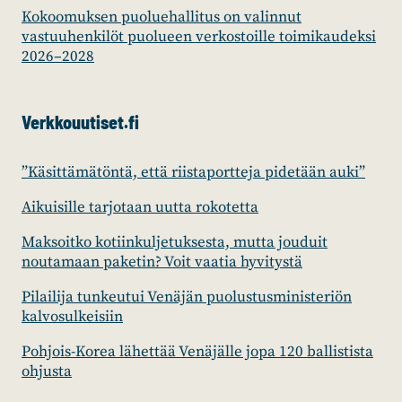
Kokoomuksen puoluehallitus on valinnut
vastuuhenkilöt puolueen verkostoille toimikaudeksi
2026–2028
Verkkouutiset.fi
”Käsittämätöntä, että riistaportteja pidetään auki”
Aikuisille tarjotaan uutta rokotetta
Maksoitko kotiinkuljetuksesta, mutta jouduit
noutamaan paketin? Voit vaatia hyvitystä
Pilailija tunkeutui Venäjän puolustusministeriön
kalvosulkeisiin
Pohjois-Korea lähettää Venäjälle jopa 120 ballistista
ohjusta