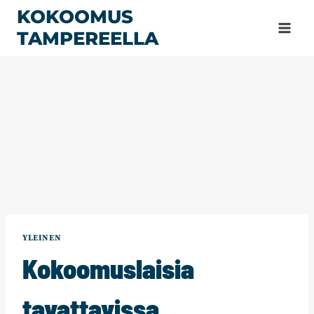
Siirry
KOKOOMUS
sisältöön
TAMPEREELLA
YLEINEN
Kokoomuslaisia
tavattavissa