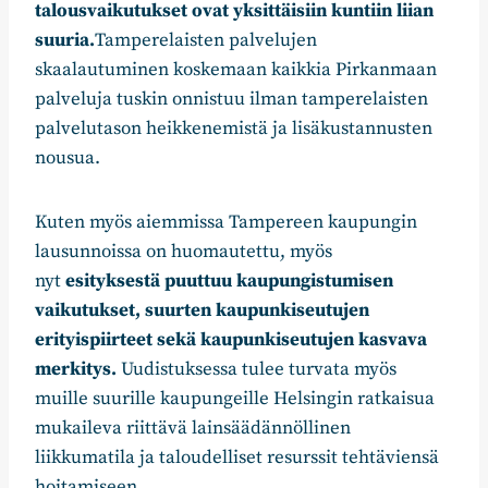
talousvaikutukset ovat yksittäisiin kuntiin liian
suuria.
Tamperelaisten palvelujen
skaalautuminen koskemaan kaikkia Pirkanmaan
palveluja tuskin onnistuu ilman tamperelaisten
palvelutason heikkenemistä ja lisäkustannusten
nousua.
Kuten myös aiemmissa Tampereen kaupungin
lausunnoissa on huomautettu, myös
nyt
esityksestä puuttuu kaupungistumisen
vaikutukset, suurten kaupunkiseutujen
erityispiirteet sekä kaupunkiseutujen kasvava
merkitys.
Uudistuksessa tulee turvata myös
muille suurille kaupungeille Helsingin ratkaisua
mukaileva riittävä lainsäädännöllinen
liikkumatila ja taloudelliset resurssit tehtäviensä
hoitamiseen.