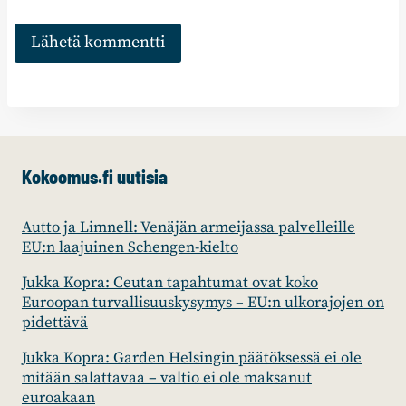
Kokoomus.fi uutisia
Autto ja Limnell: Venäjän armeijassa palvelleille
EU:n laajuinen Schengen-kielto
Jukka Kopra: Ceutan tapahtumat ovat koko
Euroopan turvallisuuskysymys – EU:n ulkorajojen on
pidettävä
Jukka Kopra: Garden Helsingin päätöksessä ei ole
mitään salattavaa – valtio ei ole maksanut
euroakaan