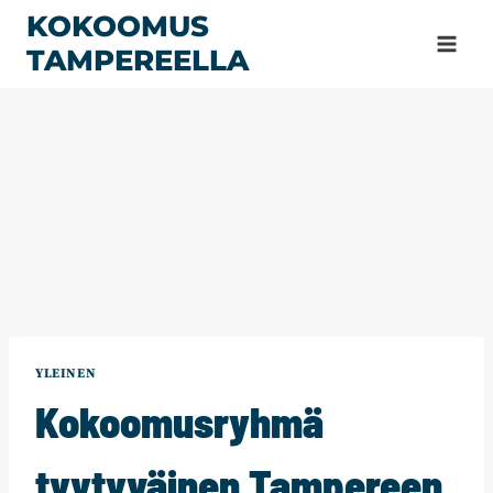
Siirry
KOKOOMUS
sisältöön
TAMPEREELLA
YLEINEN
Kokoomusryhmä
tyytyväinen Tampereen