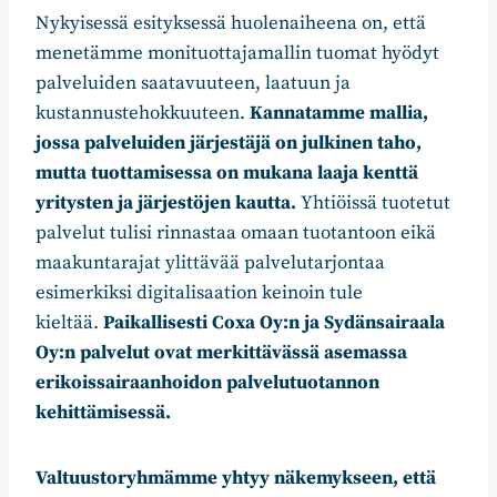
Nykyisessä esityksessä huolenaiheena on, että
menetämme monituottajamallin tuomat hyödyt
palveluiden saatavuuteen, laatuun ja
kustannustehokkuuteen.
Kannatamme mallia,
jossa palveluiden järjestäjä on julkinen taho,
mutta tuottamisessa on mukana laaja kenttä
yritysten ja järjestöjen kautta.
Yhtiöissä tuotetut
palvelut tulisi rinnastaa omaan tuotantoon eikä
maakuntarajat ylittävää palvelutarjontaa
esimerkiksi digitalisaation keinoin tule
kieltää.
Paikallisesti Coxa Oy:n ja Sydänsairaala
Oy:n palvelut ovat merkittävässä asemassa
erikoissairaanhoidon palvelutuotannon
kehittämisessä.
Valtuustoryhmämme yhtyy näkemykseen, että