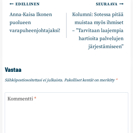
Artikkelien
EDELLINEN
SEURAAVA
Anna-Kaisa Ikonen
Kolumni: Sotessa pitää
selaus
puolueen
muistaa myös ihmiset
varapuheenjohtajaksi!
– ”Tarvitaan laajempia
hartioita palvelujen
järjestämiseen”
Vastaa
Sähköpostiosoitettasi ei julkaista.
Pakolliset kentät on merkitty
*
Kommentti
*