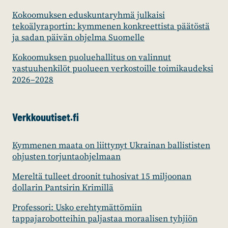
Kokoomuksen eduskuntaryhmä julkaisi
tekoälyraportin: kymmenen konkreettista päätöstä
ja sadan päivän ohjelma Suomelle
Kokoomuksen puoluehallitus on valinnut
vastuuhenkilöt puolueen verkostoille toimikaudeksi
2026–2028
Verkkouutiset.fi
Kymmenen maata on liittynyt Ukrainan ballististen
ohjusten torjuntaohjelmaan
Mereltä tulleet droonit tuhosivat 15 miljoonan
dollarin Pantsirin Krimillä
Professori: Usko erehtymättömiin
tappajarobotteihin paljastaa moraalisen tyhjiön