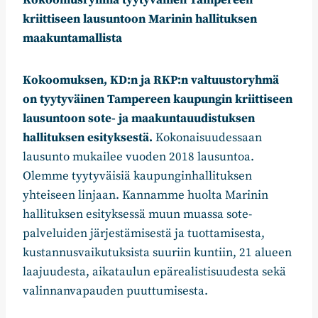
Kokoomusryhmä tyytyväinen Tampereen
kriittiseen lausuntoon Marinin hallituksen
maakuntamallista
Kokoomuksen, KD:n ja RKP:n valtuustoryhmä
on tyytyväinen Tampereen kaupungin kriittiseen
lausuntoon sote- ja maakuntauudistuksen
hallituksen esityksestä.
Kokonaisuudessaan
lausunto mukailee vuoden 2018 lausuntoa.
Olemme tyytyväisiä kaupunginhallituksen
yhteiseen linjaan. Kannamme huolta Marinin
hallituksen esityksessä muun muassa sote-
palveluiden järjestämisestä ja tuottamisesta,
kustannusvaikutuksista suuriin kuntiin, 21 alueen
laajuudesta, aikataulun epärealistisuudesta sekä
valinnanvapauden puuttumisesta.