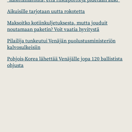
”Käsittämätöntä, että riistaportteja pidetään auki”
Aikuisille tarjotaan uutta rokotetta
Maksoitko kotiinkuljetuksesta, mutta jouduit
noutamaan paketin? Voit vaatia hyvitystä
Pilailija tunkeutui Venäjän puolustusministeriön
kalvosulkeisiin
Pohjois-Korea lähettää Venäjälle jopa 120 ballistista
ohjusta