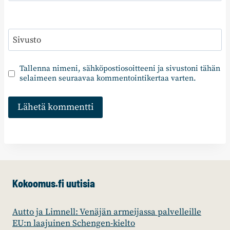
Sivusto
Tallenna nimeni, sähköpostiosoitteeni ja sivustoni tähän
selaimeen seuraavaa kommentointikertaa varten.
Kokoomus.fi uutisia
Autto ja Limnell: Venäjän armeijassa palvelleille
EU:n laajuinen Schengen-kielto