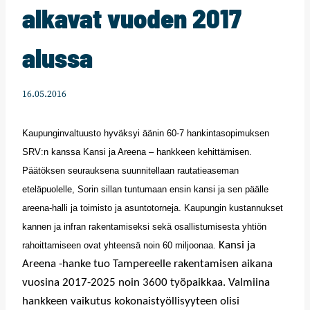
alkavat vuoden 2017
alussa
16.05.2016
Kaupunginvaltuusto hyväksyi äänin 60-7 hankintasopimuksen
SRV:n kanssa Kansi ja Areena – hankkeen kehittämisen.
Päätöksen seurauksena suunnitellaan rautatieaseman
eteläpuolelle, Sorin sillan tuntumaan ensin kansi ja sen päälle
areena-halli ja toimisto ja asuntotorneja. Kaupungin kustannukset
kannen ja infran rakentamiseksi sekä osallistumisesta yhtiön
Kansi ja
rahoittamiseen ovat yhteensä noin 60 miljoonaa.
Areena -hanke tuo Tampereelle rakentamisen aikana
vuosina 2017-2025 noin 3600 työpaikkaa.
Valmiina
hankkeen vaikutus kokonaistyöllisyyteen olisi