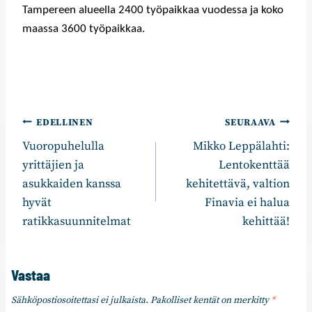
Tampereen alueella 2400 työpaikkaa vuodessa ja koko
maassa 3600 työpaikkaa.
Artikkelien
EDELLINEN
SEURAAVA
Vuoropuhelulla
Mikko Leppälahti:
selaus
yrittäjien ja
Lentokenttää
asukkaiden kanssa
kehitettävä, valtion
hyvät
Finavia ei halua
ratikkasuunnitelmat
kehittää!
Vastaa
Sähköpostiosoitettasi ei julkaista.
Pakolliset kentät on merkitty
*