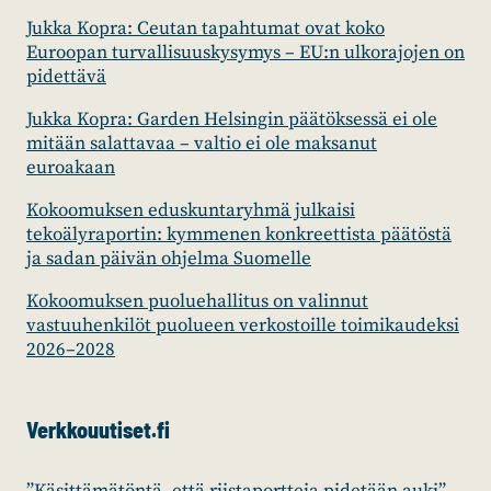
Jukka Kopra: Ceutan tapahtumat ovat koko
Euroopan turvallisuuskysymys – EU:n ulkorajojen on
pidettävä
Jukka Kopra: Garden Helsingin päätöksessä ei ole
mitään salattavaa – valtio ei ole maksanut
euroakaan
Kokoomuksen eduskuntaryhmä julkaisi
tekoälyraportin: kymmenen konkreettista päätöstä
ja sadan päivän ohjelma Suomelle
Kokoomuksen puoluehallitus on valinnut
vastuuhenkilöt puolueen verkostoille toimikaudeksi
2026–2028
Verkkouutiset.fi