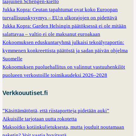
laajuinen Schengen-kielto
Jukka Kopra: Ceutan tapahtumat ovat koko Euroopan
turvallisuuskysymys – EU:n ulkorajojen on pidettävä
Jukka Kopra: Garden Helsingin päätöksessä ei ole mitään
salattavaa – valtio ei ole maksanut euroakaan
Kokoomuksen eduskuntaryhmä julkaisi tekoälyraportin:
kymmenen konkreettista päätöstä ja sadan päivän ohjelma
Suomelle
Kokoomuksen puoluehallitus on valinnut vastuuhenkilöt
puolueen verkostoille toimikaudeksi 2026–2028
Verkkouutiset.fi
”Käsittämätöntä, että riistaportteja pidetään auki”
Aikuisille tarjotaan uutta rokotetta
Maksoitko kotiinkuljetuksesta, mutta jouduit noutamaan
paketin? Voit vaatia hyvitystä