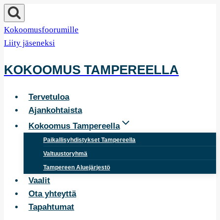
Siirry
sisältöön
Kokoomusfoorumille
Liity jäseneksi
KOKOOMUS TAMPEREELLA
Tervetuloa
Ajankohtaista
Kokoomus Tampereella
Paikallisyhdistykset Tampereella
Valtuustoryhmä
Tampereen Aluejärjestö
Vaalit
Ota yhteyttä
Tapahtumat