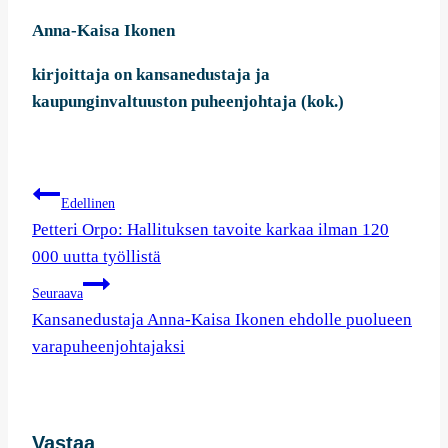
Anna-Kaisa Ikonen
kirjoittaja on kansanedustaja ja
kaupunginvaltuuston puheenjohtaja (kok.)
Artikkelien
Edellinen
selaus
Petteri Orpo: Halli­tuk­sen tavoite karkaa ilman 120
000 uutta työl­listä
Seuraava
Kansanedustaja Anna-Kaisa Ikonen ehdolle puolueen
varapuheenjohtajaksi
Vastaa