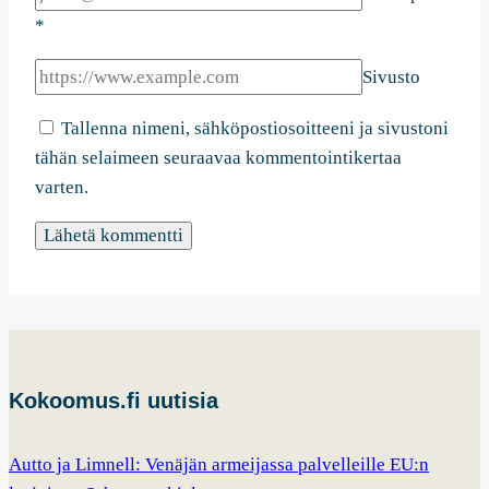
*
Sivusto
Tallenna nimeni, sähköpostiosoitteeni ja sivustoni
tähän selaimeen seuraavaa kommentointikertaa
varten.
Kokoomus.fi uutisia
Autto ja Limnell: Venäjän armeijassa palvelleille EU:n