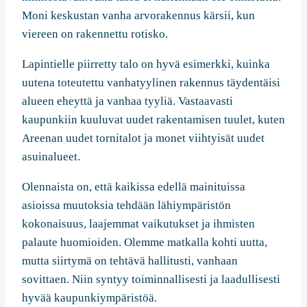
Moni keskustan vanha arvorakennus kärsii, kun
viereen on rakennettu rotisko.
Lapintielle piirretty talo on hyvä esimerkki, kuinka
uutena toteutettu vanhatyylinen rakennus täydentäisi
alueen eheyttä ja vanhaa tyyliä. Vastaavasti
kaupunkiin kuuluvat uudet rakentamisen tuulet, kuten
Areenan uudet tornitalot ja monet viihtyisät uudet
asuinalueet.
Olennaista on, että kaikissa edellä mainituissa
asioissa muutoksia tehdään lähiympäristön
kokonaisuus, laajemmat vaikutukset ja ihmisten
palaute huomioiden. Olemme matkalla kohti uutta,
mutta siirtymä on tehtävä hallitusti, vanhaan
sovittaen. Niin syntyy toiminnallisesti ja laadullisesti
hyvää kaupunkiympäristöä.