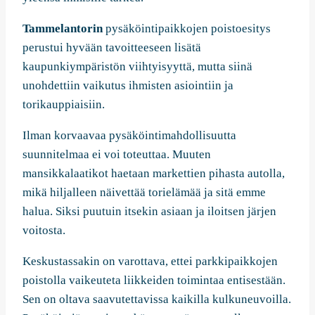
Tammelantorin
pysäköintipaikkojen poistoesitys
perustui hyvään tavoitteeseen lisätä
kaupunkiympäristön viihtyisyyttä, mutta siinä
unohdettiin vaikutus ihmisten asiointiin ja
torikauppiaisiin.
Ilman korvaavaa pysäköintimahdollisuutta
suunnitelmaa ei voi toteuttaa. Muuten
mansikkalaatikot haetaan markettien pihasta autolla,
mikä hiljalleen näivettää torielämää ja sitä emme
halua. Siksi puutuin itsekin asiaan ja iloitsen järjen
voitosta.
Keskustassakin on varottava, ettei parkkipaikkojen
poistolla vaikeuteta liikkeiden toimintaa entisestään.
Sen on oltava saavutettavissa kaikilla kulkuneuvoilla.