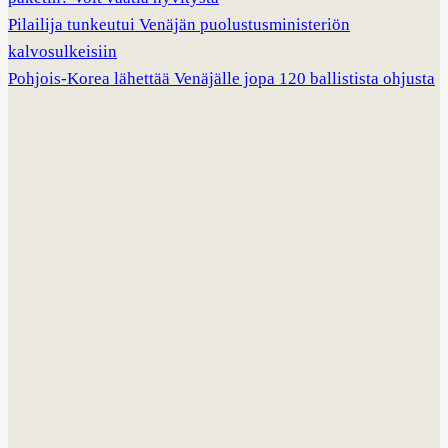
Pilailija tunkeutui Venäjän puolustusministeriön
kalvosulkeisiin
Pohjois-Korea lähettää Venäjälle jopa 120 ballistista ohjusta