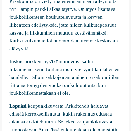
Pysäköintiä on viety yhä enemmän maan alle, mutta
nyt Hämpin parkki alkaa täyttyä. On myös lisättävä
joukkoliikenteen houkuttelevuutta ja kevyen
liikenteen edellytyksiä, jotta niiden kulkutapaosuus
kasvaa ja liikkuminen muuttuu kestävämmäksi.
Kaikki kulkumuodot huomioiden tuemme keskustan
elävyyttä.
Joskus poikkeuspysäköinnin voisi sallia
liikennemerkein. Jouluna moni vie kynttilän läheisen
haudalle. Tällöin sakkojen antaminen pysäköintitilan
riittämättömyyden vuoksi on kohtuutonta, kun
joukkoliikennettäkään ei ole.
Lopuksi
kaupunkikuvasta. Arkkitehdit haluavat
edistää kerroksellisuutta; kukin rakennus edustaa
aikansa arkkitehtuuria. Se tekee kaupunkikuvasta
kiinnostavan. Aina tässä ei kuitenkaan ole onnistuttu.