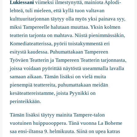
Lukiessani
viimeksi ilmestynyttä, mainiota Aplodi-
lehteä, tuli mieleen, että kyllä tuon valtavan
kulttuuritarjonnan täytyy olla myös yksi painava syy,
miksi Tampereelle halutaan muuttaa. Yksin kolmen
teatterin tarjonta on mahtava. Niistä pienimmässäkin,
Komediateatterissa, pyörii toistakymmentä eri
esitystä kaudessa. Puhumattakaan Tampereen
Työväen Teatterin ja Tampereen Teatterin tarjonnasta,
joissa voidaan pyörittää näytöstä useammalla lavalla
samaan aikaan. Tämän lisäksi on vielä muita
pienempiä teattereita, puhumattakaan meidän
kesäteattereistamme, joista Pyynikki on
perinteikkään.
Tämän lisäksi täytyy mainita Tampere-talon
vuotuinen huippuooppera. Tänä vuonna La Boheme
saa ensi-iltansa 9. helmikuuta. Siinä on upea katras