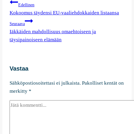
Artikkelien
Edellinen
selaus
Kokoomus täydensi EU-vaaliehdokkaiden listaansa
Seuraava
Iäkkäiden mahdollisuus omaehtoiseen ja
täysipainoiseen elämään
Vastaa
Sähköpostiosoitettasi ei julkaista.
Pakolliset kentät on
merkitty
*