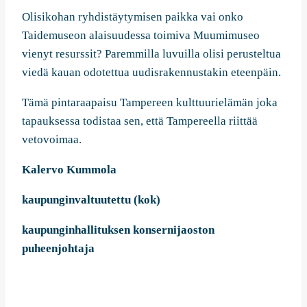
Olisikohan ryhdistäytymisen paikka vai onko
Taidemuseon alaisuudessa toimiva Muumimuseo
vienyt resurssit? Paremmilla luvuilla olisi perusteltua
viedä kauan odotettua uudisrakennustakin eteenpäin.
Tämä pintaraapaisu Tampereen kulttuurielämän joka
tapauksessa todistaa sen, että Tampereella riittää
vetovoimaa.
Kalervo Kummola
kaupunginvaltuutettu (kok)
kaupunginhallituksen konsernijaoston
puheenjohtaja