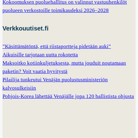
Kokoomuksen puoluehallitus on valinnut vastuuhenkilöt
puolueen verkostoille toimikaudeksi 2026–2028
Verkkouutiset.fi
”Käsittämätöntä, että riistaportteja pidetään auki”
Aikuisille tarjotaan uutta rokotetta
Maksoitko kotiinkuljetuksesta, mutta jouduit noutamaan
paketin? Voit vaatia hyvitystä
Pilailija tunkeutui Venäjän puolustusministeriön
kalvosulkeisiin
Pohjois-Korea lähettää Venäjälle jopa 120 ballistista ohjusta