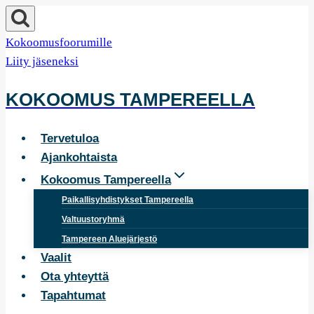
Siirry
sisältöön
Kokoomusfoorumille
Liity jäseneksi
KOKOOMUS TAMPEREELLA
Tervetuloa
Ajankohtaista
Kokoomus Tampereella
Paikallisyhdistykset Tampereella
Valtuustoryhmä
Tampereen Aluejärjestö
Vaalit
Ota yhteyttä
Tapahtumat