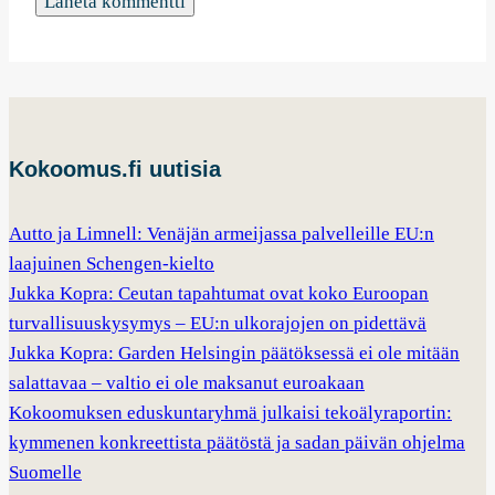
Kokoomus.fi uutisia
Autto ja Limnell: Venäjän armeijassa palvelleille EU:n
laajuinen Schengen-kielto
Jukka Kopra: Ceutan tapahtumat ovat koko Euroopan
turvallisuuskysymys – EU:n ulkorajojen on pidettävä
Jukka Kopra: Garden Helsingin päätöksessä ei ole mitään
salattavaa – valtio ei ole maksanut euroakaan
Kokoomuksen eduskuntaryhmä julkaisi tekoälyraportin:
kymmenen konkreettista päätöstä ja sadan päivän ohjelma
Suomelle