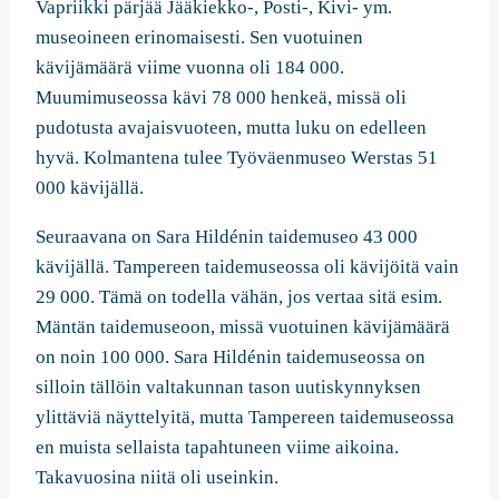
Vapriikki pärjää Jääkiekko-, Posti-, Kivi- ym.
museoineen erinomaisesti. Sen vuotuinen
kävijämäärä viime vuonna oli 184 000.
Muumimuseossa kävi 78 000 henkeä, missä oli
pudotusta avajaisvuoteen, mutta luku on edelleen
hyvä. Kolmantena tulee Työväenmuseo Werstas 51
000 kävijällä.
Seuraavana on Sara Hildénin taidemuseo 43 000
kävijällä. Tampereen taidemuseossa oli kävijöitä vain
29 000. Tämä on todella vähän, jos vertaa sitä esim.
Mäntän taidemuseoon, missä vuotuinen kävijämäärä
on noin 100 000. Sara Hildénin taidemuseossa on
silloin tällöin valtakunnan tason uutiskynnyksen
ylittäviä näyttelyitä, mutta Tampereen taidemuseossa
en muista sellaista tapahtuneen viime aikoina.
Takavuosina niitä oli useinkin.