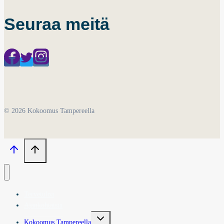
Seuraa meitä
© 2026 Kokoomus Tampereella
Tervetuloa
Ajankohtaista
Toggle
Kokoomus Tampereella
child