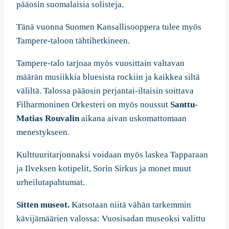
pääosin suomalaisia solisteja.
Tänä vuonna Suomen Kansallisooppera tulee myös
Tampere-taloon tähtihetkineen.
Tampere-talo tarjoaa myös vuosittain valtavan
määrän musiikkia bluesista rockiin ja kaikkea siltä
väliltä. Talossa pääosin perjantai-iltaisin soittava
Filharmoninen Orkesteri on myös noussut
Santtu-
Matias Rouvalin
aikana aivan uskomattomaan
menestykseen.
Kulttuuritarjonnaksi voidaan myös laskea Tapparaan
ja Ilveksen kotipelit, Sorin Sirkus ja monet muut
urheilutapahtumat.
Sitten museot.
Katsotaan niitä vähän tarkemmin
kävijämäärien valossa: Vuosisadan museoksi valittu