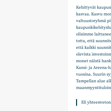
Kehittyvät kaupunk
kasvaa. Kasvu moni
valtuustoryhmä pi
kaupunkikehitysha
olisimme laittanee
totta, että suunni
että kaikki suunni
olevista investoin
monet näistä hankk
Kansi- ja Areena-h
vuosina. Suurin s
Tampellan alue al
maanmyyntituloin
Eli yhteenvetona