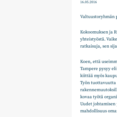
16.05.2016
Valtuustoryhmän p
Kokoomuksen ja RK
yhteistyöstä. Vaik
ratkaisuja, sen si
Koen, että useimma
Tampere pysyy eli
kiittää myös kaupu
Työn tuottavuutta 
rakennemuutoksilla
kovaa työtä organi
Uudet johtamisen pe
mahdollisuus oman