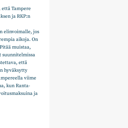
, että Tampere
uksen ja RKP:n
elinvoimalle, jos
arempia aikoja. On
 Pitää muistaa,
t suunnitelmissa
tettava, että
än hyväksytty
Tampereella viime
na, kun Ranta-
oitusmaksuina ja