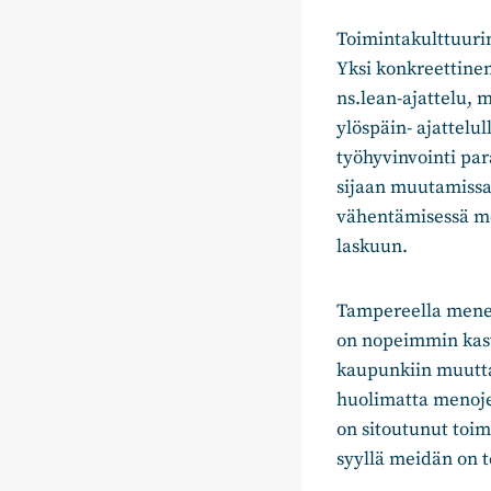
Toimintakulttuurin
Yksi konkreettine
ns.lean-ajattelu, 
ylöspäin- ajattelu
työhyvinvointi par
sijaan muutamissa 
vähentämisessä mei
laskuun.
Tampereella menee
on nopeimmin kasv
kaupunkiin muuttaa
huolimatta menojen
on sitoutunut toi
syyllä meidän on 