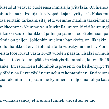
iseudut vetävät puoleensa ihmisiä ja yrityksiä. On hienoa
puolistaa palveluja, tuo työpaikkoja ja yrityksiä. Kokoom
tää erittäin tärkeänä sitä, että viemme maaliin tärkeimmät
nkkeemme. Voimme vain kuvitella, miten kävisi kaupungin 
t kaikki suuret hankkeet jäihin ja jääneet odottelemaan p
telmia on paljon. Joidenkin mielestä hankkeita on liikaakin.
tellut hankkeet eivät toteudu tällä vuosikymmenellä. Mone
neista toteutuvat vasta 10-20 vuoden päästä. Lisäksi on muis
eista toteutetaan pääosin yksityisellä rahalla, kuten tänä
anke. Investointien tulorahoitusprosentti on heikentynyt 
yy tähän on Rantaväylän tunnelin rakentaminen. Ensi vuon
kaa rakentumaan, saamme kymmeniä miljoonia tuloja kaav
a.
 voidaan sanoa, että ensin tunneli vie, sitten se tuo.