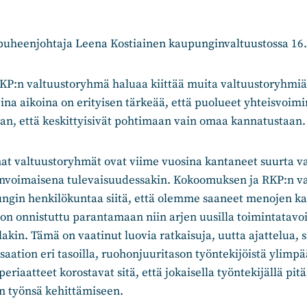
uheenjohtaja Leena Kostiainen kaupunginvaltuustossa 16.
P:n valtuustoryhmä haluaa kiittää muita valtuustoryhmiä
eina aikoina on erityisen tärkeää, että puolueet yhteisvoimi
jaan, että keskittyisivät pohtimaan vain omaa kannatustaan.
t valtuustoryhmät ovat viime vuosina kantaneet suurta vas
nvoimaisena tulevaisuudessakin. Kokoomuksen ja RKP:n v
ngin henkilökuntaa siitä, että olemme saaneet menojen kas
on onnistuttu parantamaan niin arjen uusilla toimintatavoil
kin. Tämä on vaatinut luovia ratkaisuja, uutta ajattelua, s
saation eri tasoilla, ruohonjuuritason työntekijöistä ylimpä
riaatteet korostavat sitä, että jokaisella työntekijällä pitä
 työnsä kehittämiseen.