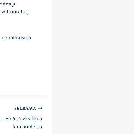
eiden ja
 valtuutetut,
mme ratkaisuja
SEURAAVA
a, +0,6 %-yksikköä
kuukaudessa