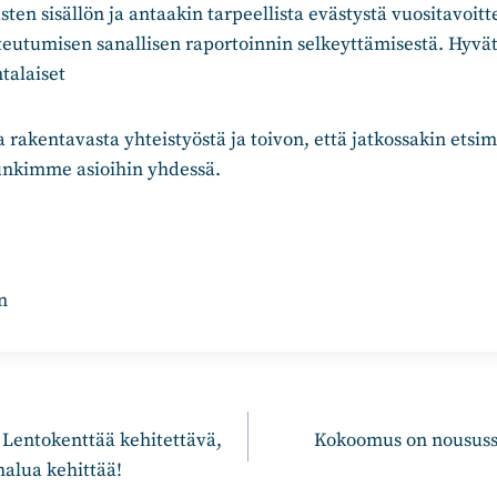
ten sisällön ja antaakin tarpeellista evästystä vuositavoitt
eutumisen sanallisen raportoinnin selkeyttämisestä. Hyvät
talaiset
ia rakentavasta yhteistyöstä ja toivon, että jatkossakin etsi
nkimme asioihin yhdessä.
n
 Lentokenttää kehitettävä,
Kokoomus on noususs
halua kehittää!