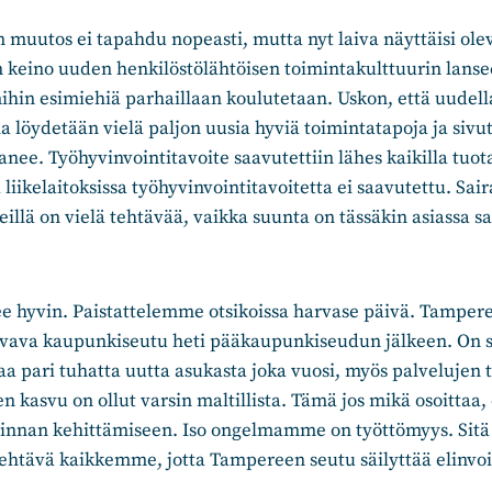
 muutos ei tapahdu nopeasti, mutta nyt laiva näyttäisi ol
n keino uuden henkilöstölähtöisen toimintakulttuurin lans
mihin esimiehiä parhaillaan koulutetaan. Uskon, että uudell
lla löydetään vielä paljon uusia hyviä toimintatapoja ja siv
anee. Työhyvinvointitavoite saavutettiin lähes kaikilla tuot
liikelaitoksissa työhyvinvointitavoitetta ei saavutettu. Sai
llä on vielä tehtävää, vaikka suunta on tässäkin asiassa s
 hyvin. Paistattelemme otsikoissa harvase päivä. Tamper
ava kaupunkiseutu heti pääkaupunkiseudun jälkeen. On se
 pari tuhatta uutta asukasta joka vuosi, myös palvelujen t
 kasvu on ollut varsin maltillista. Tämä jos mikä osoittaa,
minnan kehittämiseen. Iso ongelmamme on työttömyys. Sit
tehtävä kaikkemme, jotta Tampereen seutu säilyttää elinvo