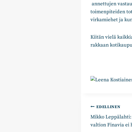
annettujen vastaus
toimenpiteiden tot
virkamiehet ja kun
Kiitän vielä kaikk
rakkaan kotikaupu
Artikkelie
EDELLINEN
Mikko Leppälahti:
selaus
valtion Finavia ei 