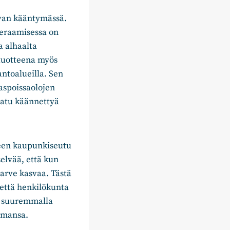
evan kääntymässä.
eeraamisessa on
a alhaalta
utuotteena myös
antoalueilla. Sen
raspoissaolojen
aatu käännettyä
een kaupunkiseutu
lvää, että kun
arve kasvaa. Tästä
 että henkilökunta
ä suuremmalla
imansa.