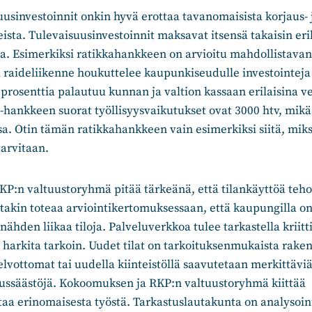
usinvestoinnit onkin hyvä erottaa tavanomaisista korjaus- 
eista. Tulevaisuusinvestoinnit maksavat itsensä takaisin eri
oina. Esimerkiksi ratikkahankkeen on arvioitu mahdollistava
a raideliikenne houkuttelee kaupunkiseudulle investointeja 
rosenttia palautuu kunnan ja valtion kassaan erilaisina v
hankkeen suorat työllisyysvaikutukset ovat 3000 htv, mikä
ssa. Otin tämän ratikkahankkeen vain esimerkiksi siitä, miks
tarvitaan.
P:n valtuustoryhmä pitää tärkeänä, että tilankäyttöä teho
takin toteaa arviointikertomuksessaan, että kaupungilla o
ähden liikaa tiloja. Palveluverkkoa tulee tarkastella kriitti
ä harkita tarkoin. Uudet tilat on tarkoituksenmukaista raken
kelvottomat tai uudella kiinteistöllä saavutetaan merkittäviä
nussäästöjä. Kokoomuksen ja RKP:n valtuustoryhmä kiittää
aa erinomaisesta työstä. Tarkastuslautakunta on analysoinu