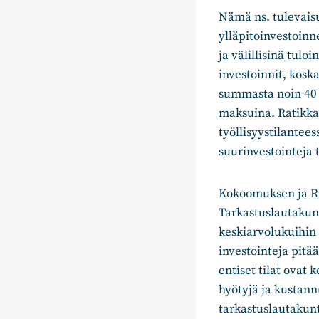
Nämä ns. tulevaisu
ylläpitoinvestoinn
ja välillisinä tul
investoinnit, kosk
summasta noin 40 p
maksuina. Ratikka-
työllisyystilantee
suurinvestointeja 
Kokoomuksen ja RK
Tarkastuslautakun
keskiarvolukuihin n
investointeja pitä
entiset tilat ovat 
hyötyjä ja kustan
tarkastuslautakunt