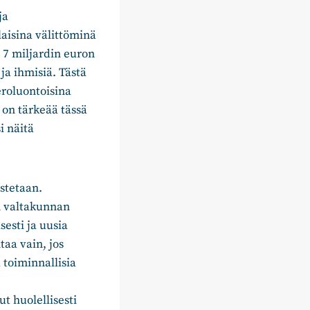
ja
laisina välittöminä
n 7 miljardin euron
ja ihmisiä. Tästä
eroluontoisina
 on tärkeää tässä
i näitä
stetaan.
n valtakunnan
sesti ja uusia
taa vain, jos
 toiminnallisia
t huolellisesti