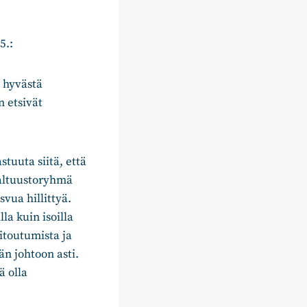
5.:
 hyvästä
n etsivät
tuuta siitä, että
altuustoryhmä
vua hillittyä.
la kuin isoilla
itoutumista ja
än johtoon asti.
ä olla