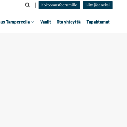
Kokoomusfoorumille
Liity jäseneksi
us Tampereella
Vaalit
Ota yhteyttä
Tapahtumat