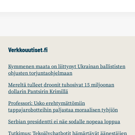
Verkkouutiset.fi
Kymmenen maata on liittynyt Ukrainan ballististen
ohjusten torjuntaohjelmaan
Mereltä tulleet droonit tuhosivat 15 miljoonan
dollarin Pantsirin Krimillä
Professori: Usko erehtymättömiin
tappajarobotteihin paljastaa moraalisen tyhjiön
Serbian presidentti ei näe sodalle nopeaa loppua
Tutkimus: Tekoälychatbotit hämärtävät äänestäjien