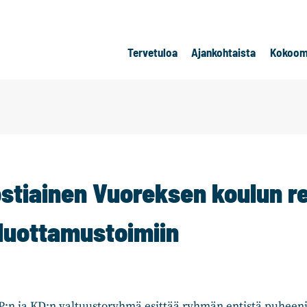
Tervetuloa
Ajankohtaista
Kokoom
stiainen Vuoreksen koulun re
 luottamustoimiin
n ja KD:n valtuustoryhmä esittää ryhmän entistä puheen