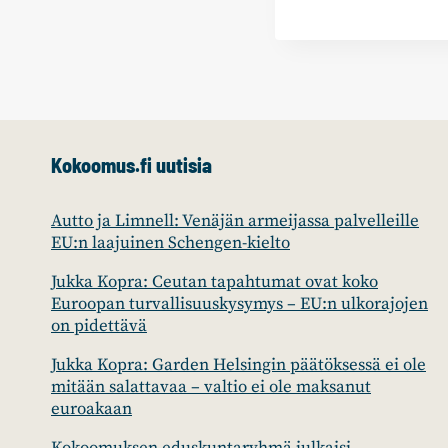
Kokoomus.fi uutisia
Autto ja Limnell: Venäjän armeijassa palvelleille
EU:n laajuinen Schengen-kielto
Jukka Kopra: Ceutan tapahtumat ovat koko
Euroopan turvallisuuskysymys – EU:n ulkorajojen
on pidettävä
Jukka Kopra: Garden Helsingin päätöksessä ei ole
mitään salattavaa – valtio ei ole maksanut
euroakaan