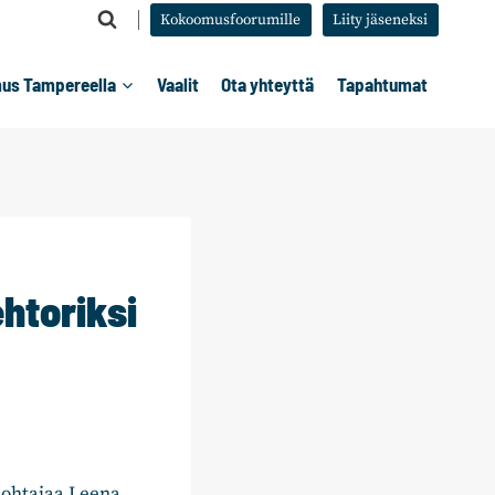
Kokoomusfoorumille
Liity jäseneksi
us Tampereella
Vaalit
Ota yhteyttä
Tapahtumat
htoriksi
johtajaa Leena