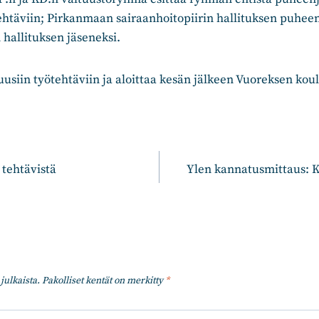
tehtäviin; Pirkanmaan sairaanhoitopiirin hallituksen puheen
hallituksen jäseneksi.
 uusiin työtehtäviin ja aloittaa kesän jälkeen Vuoreksen kou
n
 tehtävistä
Ylen kannatusmittaus: K
julkaista.
Pakolliset kentät on merkitty
*