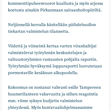
kommenttipuheenvuorot kuullusta ja myös arjessa
koetusta ainakin Pirkanmaan sairaanhoitopiiriltä.
Neljännellä kerralla käsitellään päihdehuollon
tiekartan valmistelun tilannetta.
Viidettä ja viimeistä kertaa varten viranhaltijat
valmistelevat työryhmän keskustelujen ja
valtuustoryhmien vastausten pohjalta raportin.
Työryhmän hyväksymä loppuraportti luovutetaan
pormestarille kesäkuun alkupuolella.
Kokoomus on nostanut vahvasti esille Tampereen
huumetilanteen vakavuutta ja siihen reagointia
mm. viime syksyn budjetin valmistelun
yhteydessä. Myös kuntavaaliohjelmassamme