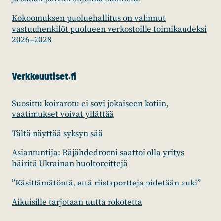
Kokoomuksen puoluehallitus on valinnut
vastuuhenkilöt puolueen verkostoille toimikaudeksi
2026–2028
Verkkouutiset.fi
Suosittu koirarotu ei sovi jokaiseen kotiin,
vaatimukset voivat yllättää
Tältä näyttää syksyn sää
Asiantuntija: Räjähdedrooni saattoi olla yritys
häiritä Ukrainan huoltoreittejä
”Käsittämätöntä, että riistaportteja pidetään auki”
Aikuisille tarjotaan uutta rokotetta