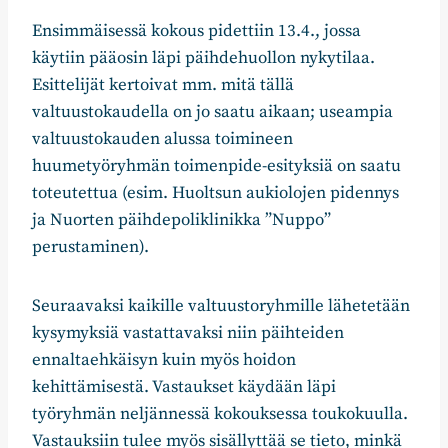
Ensimmäisessä kokous pidettiin 13.4., jossa
käytiin pääosin läpi päihdehuollon nykytilaa.
Esittelijät kertoivat mm. mitä tällä
valtuustokaudella on jo saatu aikaan; useampia
valtuustokauden alussa toimineen
huumetyöryhmän toimenpide-esityksiä on saatu
toteutettua (esim. Huoltsun aukiolojen pidennys
ja Nuorten päihdepoliklinikka ”Nuppo”
perustaminen).
Seuraavaksi kaikille valtuustoryhmille lähetetään
kysymyksiä vastattavaksi niin päihteiden
ennaltaehkäisyn kuin myös hoidon
kehittämisestä. Vastaukset käydään läpi
työryhmän neljännessä kokouksessa toukokuulla.
Vastauksiin tulee myös sisällyttää se tieto, minkä