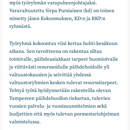
myös työryhmän varapuheenjohtajaksi.
Varavaltuutettu Sirpa Pursiainen (kd) on toinen
nimetty jäsen Kokoomuksen, KD:n ja RKP:n
ryhmästä.
Työryhmä kokoontuu viisi kertaa huhti-kesäkuun
aikana. Sen tavoitteena on rakentaa siltaa
toimivalle, päihdeasiakkaat tarpeet huomioivalle
ja riittävästi resurssoidulle päihdehoidolle yli
valtuustokausien ja selvittää yhdessä
valtuustoryhmien kesken tulevat resurssitarpeet.
Tehtyä työtä hyödynnetään rakenteilla olevan
Tampereen päihdehuollon tiekartan, tulevien
vuosien palvelu- ja vuosisuunnitelmien sekä
budjettien että myös tulevan pormestariohjelman
valmistelussa.