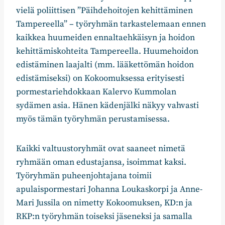
vielä poliittisen ”Päihdehoitojen kehittäminen
Tampereella” – työryhmän tarkastelemaan ennen
kaikkea huumeiden ennaltaehkäisyn ja hoidon
kehittämiskohteita Tampereella. Huumehoidon
edistäminen laajalti (mm. lääkettömän hoidon
edistämiseksi) on Kokoomuksessa erityisesti
pormestariehdokkaan Kalervo Kummolan
sydämen asia. Hänen kädenjälki näkyy vahvasti
myös tämän työryhmän perustamisessa.
Kaikki valtuustoryhmät ovat saaneet nimetä
ryhmään oman edustajansa, isoimmat kaksi.
Työryhmän puheenjohtajana toimii
apulaispormestari Johanna Loukaskorpi ja Anne-
Mari Jussila on nimetty Kokoomuksen, KD:n ja
RKP:n työryhmän toiseksi jäseneksi ja samalla