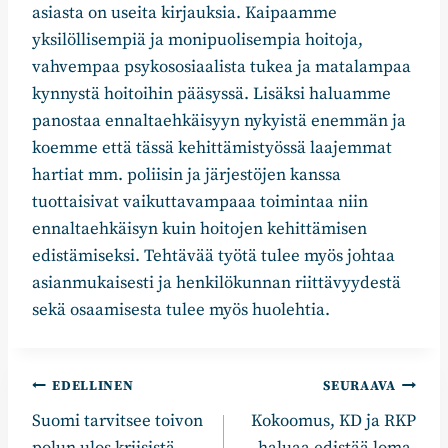
asiasta on useita kirjauksia. Kaipaamme
yksilöllisempiä ja monipuolisempia hoitoja,
vahvempaa psykososiaalista tukea ja matalampaa
kynnystä hoitoihin pääsyssä. Lisäksi haluamme
panostaa ennaltaehkäisyyn nykyistä enemmän ja
koemme että tässä kehittämistyössä laajemmat
hartiat mm. poliisin ja järjestöjen kanssa
tuottaisivat vaikuttavampaaa toimintaa niin
ennaltaehkäisyn kuin hoitojen kehittämisen
edistämiseksi. Tehtävää työtä tulee myös johtaa
asianmukaisesti ja henkilökunnan riittävyydestä
sekä osaamisesta tulee myös huolehtia.
Artikkelien
EDELLINEN
SEURAAVA
Suomi tarvitsee toivon
Kokoomus, KD ja RKP
selaus
polun ulos kriisistä
haluaa edistää loma-