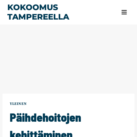
Siirry
KOKOOMUS
sisältöön
TAMPEREELLA
YLEINEN
Päihdehoitojen
kehittäminen