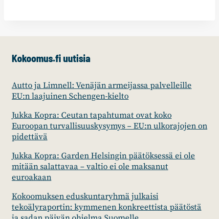
Kokoomus.fi uutisia
Autto ja Limnell: Venäjän armeijassa palvelleille
EU:n laajuinen Schengen-kielto
Jukka Kopra: Ceutan tapahtumat ovat koko
Euroopan turvallisuuskysymys – EU:n ulkorajojen on
pidettävä
Jukka Kopra: Garden Helsingin päätöksessä ei ole
mitään salattavaa – valtio ei ole maksanut
euroakaan
Kokoomuksen eduskuntaryhmä julkaisi
tekoälyraportin: kymmenen konkreettista päätöstä
ja sadan päivän ohjelma Suomelle