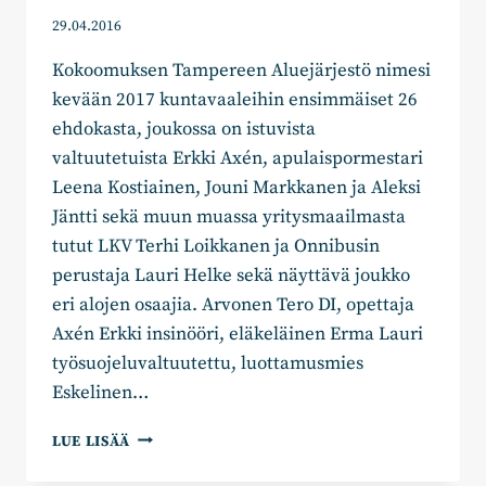
29.04.2016
Kokoomuksen Tampereen Aluejärjestö nimesi
kevään 2017 kuntavaaleihin ensimmäiset 26
ehdokasta, joukossa on istuvista
valtuutetuista Erkki Axén, apulaispormestari
Leena Kostiainen, Jouni Markkanen ja Aleksi
Jäntti sekä muun muassa yritysmaailmasta
tutut LKV Terhi Loikkanen ja Onnibusin
perustaja Lauri Helke sekä näyttävä joukko
eri alojen osaajia. Arvonen Tero DI, opettaja
Axén Erkki insinööri, eläkeläinen Erma Lauri
työsuojeluvaltuutettu, luottamusmies
Eskelinen…
ENSIMMÄISET
LUE LISÄÄ
26
KUNTAVAALIEHDOKASTA