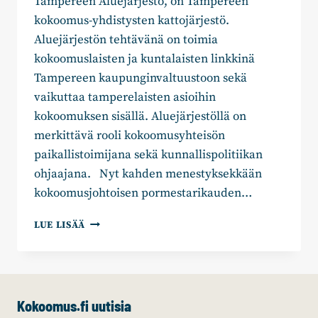
Tampereen Aluejärjestö, on Tampereen
kokoomus-yhdistysten kattojärjestö.
Aluejärjestön tehtävänä on toimia
kokoomuslaisten ja kuntalaisten linkkinä
Tampereen kaupunginvaltuustoon sekä
vaikuttaa tamperelaisten asioihin
kokoomuksen sisällä. Aluejärjestöllä on
merkittävä rooli kokoomusyhteisön
paikallistoimijana sekä kunnallispolitiikan
ohjaajana. Nyt kahden menestyksekkään
kokoomusjohtoisen pormestarikauden…
JATKETAAN
LUE LISÄÄ
TAMPEREEN
TARINAA
SUOMEN
VETOVOIMAISIMPANA
KAUPUNKINA
Kokoomus.fi uutisia