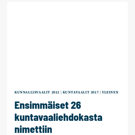
JA
ANNA-
MARI
JUSSILA
KOKOOMUKSEN
UUDET
VALTUUTETUT
KUNNALLISVAALIT 2012
|
KUNTAVAALIT 2017
|
YLEINEN
Ensimmäiset 26
kuntavaaliehdokasta
nimettiin