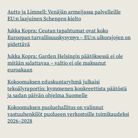
Autto ja Limnell: Venäjän armeijassa palvelleille
EU:n laajuinen Schengen-kielto
Jukka Kopra: Ceutan tapahtumat ovat koko
Euroopan turvallisuuskysymys – EU:n ulkorajojen on
pidettävä
Jukka Kopra: Garden Helsingin päätöksessä ei ole
mitään salattavaa – valtio ei ole maksanut
euroakaan
Kokoomuksen eduskuntaryhmä julkaisi
tekoälyraportin: kymmenen konkreettista päätöstä
ja sadan päivän ohjelma Suomelle
Kokoomuksen puoluehallitus on valinnut
vastuuhenkilöt puolueen verkostoille toimikaudeksi
2026–2028