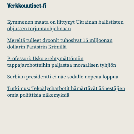
Verkkouutiset.fi
Kymmenen maata on liittynyt Ukrainan ballististen
ohjusten torjuntaohjelmaan
Mereltä tulleet droonit tuhosivat 15 miljoonan
dollarin Pantsirin Krimillä
Professori: Usko erehtymättömiin
tappajarobotteihin paljastaa moraalisen tyhjiön
Serbian presidentti ei näe sodalle nopeaa loppua
Tutkimus: Tekoälychatbotit hämärtävät äänestäjien
omia poliittisia näkemyksiä