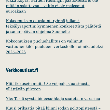
Jukka Kopra: Garden Helsingin päätöksessä ei ole
mitään salattavaa – valtio ei ole maksanut
euroakaan
Kokoomuksen eduskuntaryhmä julkaisi
tekoälyraportin: kymmenen konkreettista päätöstä
ja sadan päivän ohjelma Suomelle
Kokoomuksen puoluehallitus on valinnut
vastuuhenkilöt puolueen verkostoille toimikaudeksi
2026–2028
Verkkouutiset.fi
Kiitätkö usein muita? Se voi paljastaa sinusta
yllättävän piirteen
Yle: Tästä syystä bideesuihkuja saatetaan varastaa
Kuusi prikaatia pitää kiinni sodan polttopisteestä –