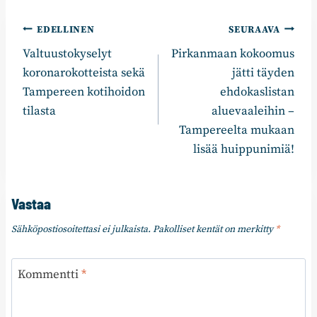
Artikkelien
EDELLINEN
SEURAAVA
Valtuustokyselyt
Pirkanmaan kokoomus
selaus
koronarokotteista sekä
jätti täyden
Tampereen kotihoidon
ehdokaslistan
tilasta
aluevaaleihin –
Tampereelta mukaan
lisää huippunimiä!
Vastaa
Sähköpostiosoitettasi ei julkaista.
Pakolliset kentät on merkitty
*
Kommentti
*