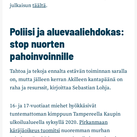
julkaisun
täältä
.
Poliisi ja aluevaaliehdokas:
stop nuorten
pahoinvoinnille
Tahtoa ja tekoja ennalta estävän toiminnan saralla
on, mutta jälleen kerran Akilleen kantapäänä on
raha ja resurssit, kirjoittaa Sebastian Lohja.
16- ja 17-vuotiaat miehet hyökkäsivät
tuntemattoman kimppuun Tampereella Kaupin
ulkoilualueella syksyllä 2020.
Pirkanmaan
käräjäoikeus tuomitsi
nuoremman murhan