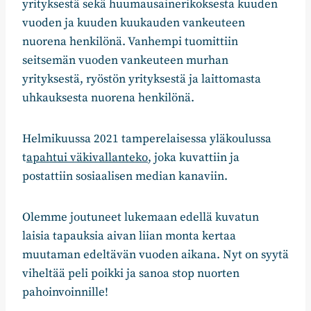
yrityksestä sekä huumausainerikoksesta kuuden
vuoden ja kuuden kuukauden vankeuteen
nuorena henkilönä. Vanhempi tuomittiin
seitsemän vuoden vankeuteen murhan
yrityksestä, ryöstön yrityksestä ja laittomasta
uhkauksesta nuorena henkilönä.
Helmikuussa 2021 tamperelaisessa yläkoulussa
t
apahtui väkivallanteko
, joka kuvattiin ja
postattiin sosiaalisen median kanaviin.
Olemme joutuneet lukemaan edellä kuvatun
laisia tapauksia aivan liian monta kertaa
muutaman edeltävän vuoden aikana. Nyt on syytä
viheltää peli poikki ja sanoa stop nuorten
pahoinvoinnille!