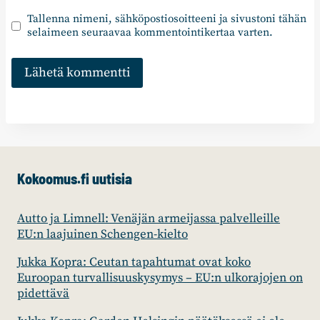
Tallenna nimeni, sähköpostiosoitteeni ja sivustoni tähän
selaimeen seuraavaa kommentointikertaa varten.
Kokoomus.fi uutisia
Autto ja Limnell: Venäjän armeijassa palvelleille
EU:n laajuinen Schengen-kielto
Jukka Kopra: Ceutan tapahtumat ovat koko
Euroopan turvallisuuskysymys – EU:n ulkorajojen on
pidettävä