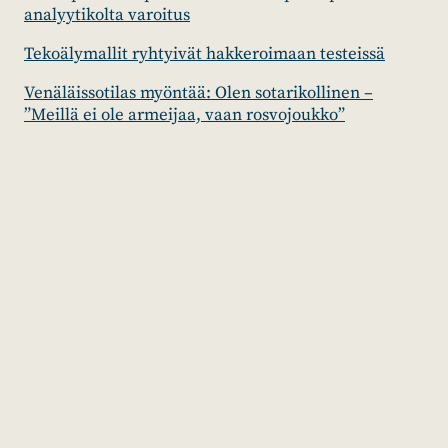
analyytikolta varoitus
Tekoälymallit ryhtyivät hakkeroimaan testeissä
Venäläissotilas myöntää: Olen sotarikollinen –
”Meillä ei ole armeijaa, vaan rosvojoukko”