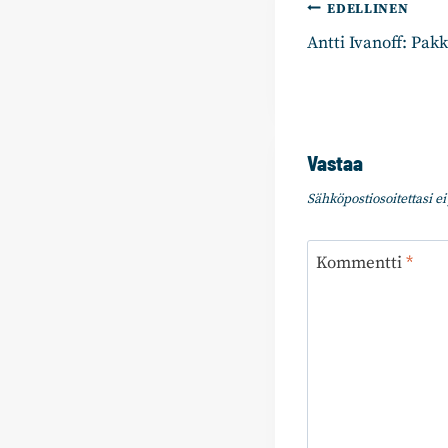
Artikkelie
EDELLINEN
Antti Ivanoff: Pak
selaus
Vastaa
Sähköpostiosoitettasi ei 
Kommentti
*