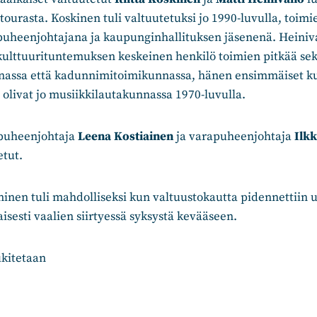
tourasta. Koskinen tuli valtuutetuksi jo 1990-luvulla, toi
uheenjohtajana ja kaupunginhallituksen jäsenenä. Heiniva
ulttuurituntemuksen keskeinen henkilö toimien pitkää se
nassa että kadunnimitoimikunnassa, hänen ensimmäiset ku
olivat jo musiikkilautakunnassa 1970-luvulla.
puheenjohtaja
Leena Kostiainen
ja varapuheenjohtaja
Ilkk
etut.
minen tuli mahdolliseksi kun valtuustokautta pidennettiin
isesti vaalien siirtyessä syksystä kevääseen.