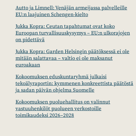
Autto ja Limnell: Venäjän armeijassa palvelleille
EU:n laajuinen Schengen-kielto
Jukka Kopra: Ceutan tapahtumat ovat koko
Euroopan turvallisuuskysymys – EU:n ulkorajojen
on pidettävä
Jukka Kopra: Garden Helsingin päätöksessä ei ole
mitään salattavaa – valtio ei ole maksanut
euroakaan
Kokoomuksen eduskuntaryhmä julkaisi
tekoälyraportin: kymmenen konkreettista päätöstä
ja sadan päivän ohjelma Suomelle
Kokoomuksen puoluehallitus on valinnut
vastuuhenkilöt puolueen verkostoille
toimikaudeksi 2026–2028