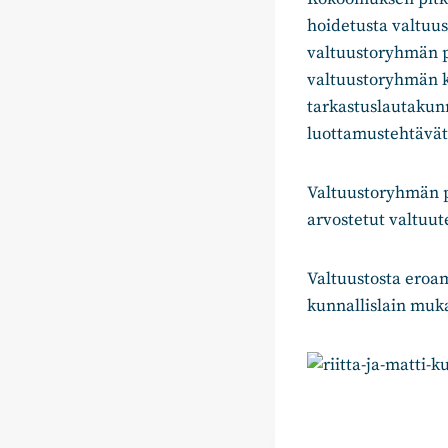
hoidetusta valtuus
valtuustoryhmän p
valtuustoryhmän k
tarkastuslautakun
luottamustehtävät 
Valtuustoryhmän 
arvostetut valtuut
Valtuustosta eroa
kunnallislain muka