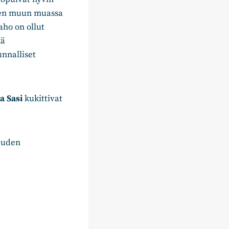
mien muun muassa
ho on ollut
kä
nnalliset
a Sasi
kukittivat
 uuden