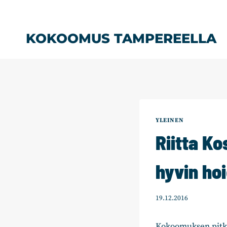
Siirry
sisältöön
KOKOOMUS TAMPEREELLA
YLEINEN
Riitta Ko
hyvin ho
19.12.2016
Kokoomuksen pitkä