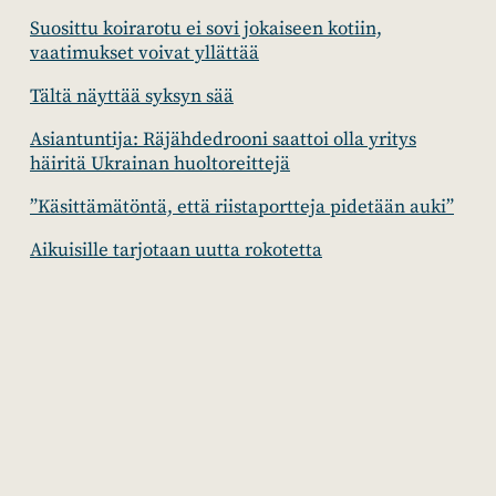
Suosittu koirarotu ei sovi jokaiseen kotiin,
vaatimukset voivat yllättää
Tältä näyttää syksyn sää
Asiantuntija: Räjähdedrooni saattoi olla yritys
häiritä Ukrainan huoltoreittejä
”Käsittämätöntä, että riistaportteja pidetään auki”
Aikuisille tarjotaan uutta rokotetta