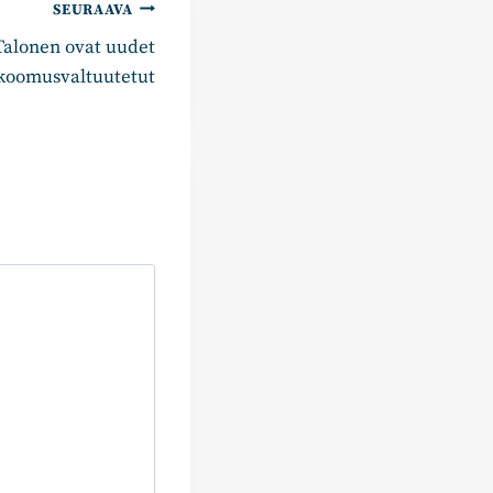
SEURAAVA
Talonen ovat uudet
koomusvaltuutetut