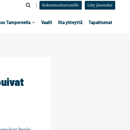
Kokoomusfoorumille
Liity jäseneksi
us Tampereella
Vaalit
Ota yhteyttä
Tapahtumat
puivat
opuivat hyvin