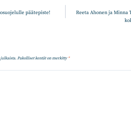
n
kosuojelulle päätepiste!
Reeta Ahonen ja Minna 
ko
julkaista.
Pakolliset kentät on merkitty
*