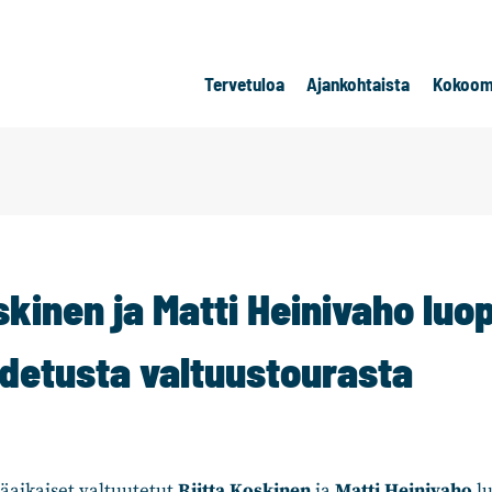
Tervetuloa
Ajankohtaista
Kokoom
skinen ja Matti Heinivaho luo
idetusta valtuustourasta
aikaiset valtuutetut
Riitta Koskinen
ja
Matti Heinivaho
lu