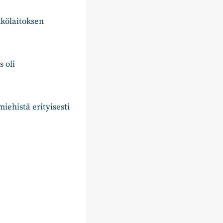
hkölaitoksen
 oli
iehistä erityisesti