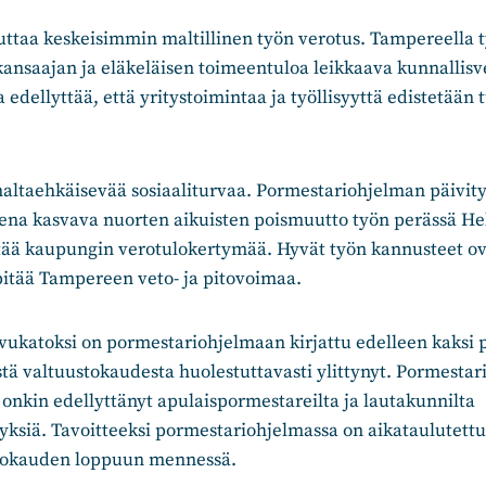
uttaa keskeisimmin maltillinen työn verotus. Tampereella 
ansaajan ja eläkeläisen toimeentuloa leikkaava kunnallisv
edellyttää, että yritystoimintaa ja työllisyyttä edistetään
naltaehkäisevää sosiaaliturvaa. Pormestariohjelman päivit
eena kasvava nuorten aikuisten poismuutto työn perässä Hel
tää kaupungin verotulokertymää. Hyvät työn kannusteet ova
pitää Tampereen veto- ja pitovoimaa.
ukatoksi on pormestariohjelmaan kirjattu edelleen kaksi p
stä valtuustokaudesta huolestuttavasti ylittynyt. Pormestar
onkin edellyttänyt apulaispormestareilta ja lautakunnilta
tyksiä. Tavoitteeksi pormestariohjelmassa on aikataulutett
stokauden loppuun mennessä.