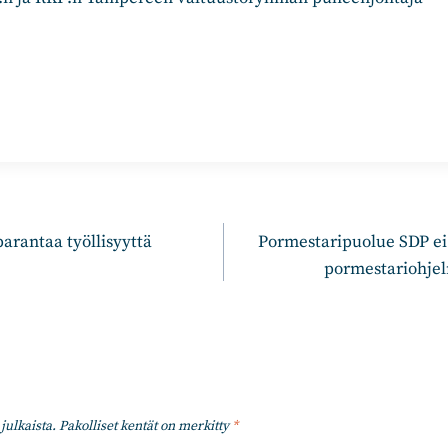
n
parantaa työllisyyttä
Pormestaripuolue SDP ei
pormestariohjel
julkaista.
Pakolliset kentät on merkitty
*