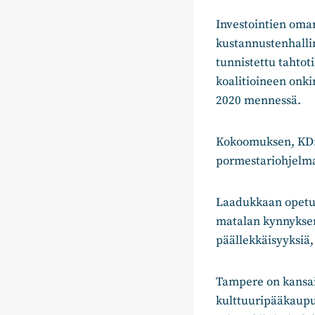
Investointien omar
kustannustenhalli
tunnistettu tahtot
koalitioineen onki
2020 mennessä.
Kokoomuksen, KD:n
pormestariohjelma
Laadukkaan opetuk
matalan kynnyksen 
päällekkäisyyksiä,
Tampere on kansain
kulttuuripääkaupun