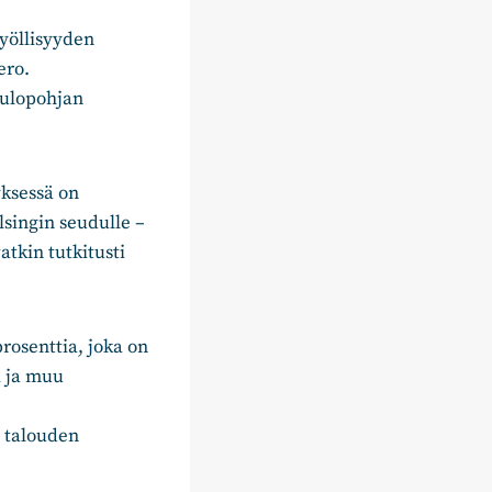
työllisyyden
ero.
 tulopohjan
yksessä on
singin seudulle –
tkin tutkitusti
rosenttia, joka on
i ja muu
u talouden