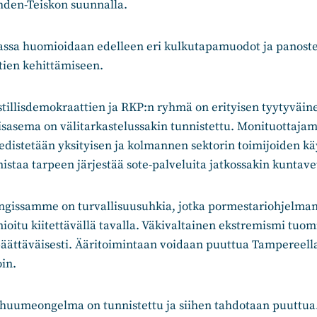
hden-Teiskon suunnalla.
ssa huomioidaan edelleen eri kulkutapamuodot ja panost
tien kehittämiseen.
illisdemokraattien ja RKP:n ryhmä on erityisen tyytyväine
sasema on välitarkastelussakin tunnistettu. Monituottajama
edistetään yksityisen ja kolmannen sektorin toimijoiden kä
nistaa tarpeen järjestää sote-palveluita jatkossakin kuntavet
gissamme on turvallisuusuhkia, jotka pormestariohjelman 
mioitu kiitettävällä tavalla. Väkivaltainen ekstremismi tuo
 päättäväisesti. Ääritoimintaan voidaan puuttua Tamperee
oin.
uumeongelma on tunnistettu ja siihen tahdotaan puuttua