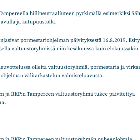
 Tampereella hiilineutraaliuteen pyrkimällä esimerkiksi Sä
avulla ja katupuustolla.
njasivat pormestariohjelman päivityksestä 16.8.2019. Esitys
ella valtuustoryhmissä niin kesäkuussa kuin elokuussakin.
neuvottelussa olleita valtuustoryhmiä, pormestaria ja virkam
ohjelman välitarkastelun valmisteluavusta.
n ja RKP:n Tampereen valtuustoryhmä tukee päivitettyä
aa.
n ja RKP:n Tampereen valtuustoryhmän puheenjohtaja