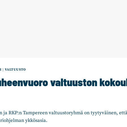
I
|
VALTUUSTO
heenvuoro valtuuston kokou
ja RKP:n Tampereen valtuustoryhmä on tyytyväinen, että 
riohjelman ykkösasia.