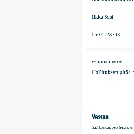
Ilkka Sasi
050 4123703
Artikkelie
EDELLINEN
Hallituksen pitää 
selaus
Vastaa
Sähköpostiosoitettasi ei 