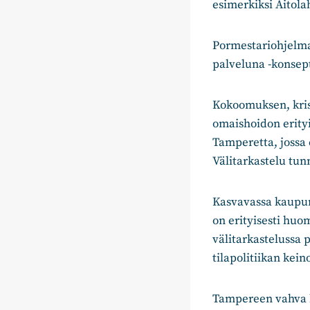
esimerkiksi Aitola
Pormestariohjelma
palveluna -konsep
Kokoomuksen, krist
omaishoidon erityi
Tamperetta, jossa 
Välitarkastelu tun
Kasvavassa kaupun
on erityisesti huo
välitarkastelussa
tilapolitiikan kein
Tampereen vahva h