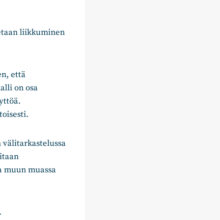
etaan liikkuminen
n, että
lli on osa
yttöä.
oisesti.
välitarkastelussa
mitaan
lla muun muassa
.