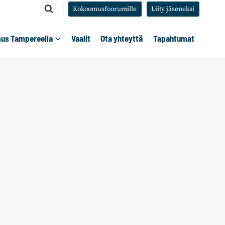
Kokoomusfoorumille
Liity jäseneksi
us Tampereella
Vaalit
Ota yhteyttä
Tapahtumat