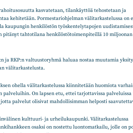
ahoitusosuutta kasvatetaan, tilankäyttöä tehostetaan ja
ntaa kehitetään. Pormestariohjelman välitarkastelussa on 
ila kaupungin henkilöstön työskentelytapojen uudistamises
n pitänyt tahtotilana henkilöstötoimenpiteillä 10 miljoonan
 ja RKP:n valtuustoryhmä haluaa nostaa muutamia yksity
n välitarkastelusta.
sen ohella välitarkastelussa kiinnitetään huomiota varhai
palveluihin. On lapsen etu, ettei tarjottavissa palveluiss
 jotta palvelut olisivat mahdollisimman helposti saavutetta
välinen kulttuuri- ja urheilukaupunki. Välitarkastelussa
kihankkeen osaksi on nostettu luontomatkailu, jolle on po