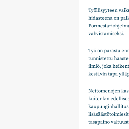
Työllisyyteen vaik
hidasteena on palk
Pormestariohjelma 
vahvistamiseksi.
Työ on parasta en
tunnistettu haast
ilmiö, joka heiken
kestävin tapa yllä
Nettomenojen kasv
kuitenkin edellise
kaupunginhallitus 
lisäsäästötoimiesi
tasapaino valtuu