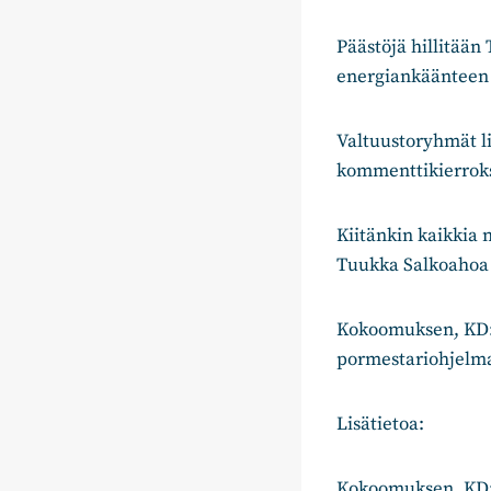
Päästöjä hillitään
energiankäänteen 
Valtuustoryhmät li
kommenttikierroks
Kiitänkin kaikkia 
Tuukka Salkoahoa 
Kokoomuksen, KD:
pormestariohjelm
Lisätietoa:
Kokoomuksen, KD: