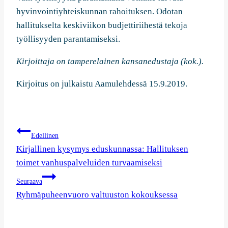
hyvinvointiyhteiskunnan rahoituksen. Odotan
hallitukselta keskiviikon budjettiriihestä tekoja
työllisyyden parantamiseksi.
Kirjoittaja on tamperelainen kansanedustaja (kok.).
Kirjoitus on julkaistu Aamulehdessä 15.9.2019.
Artikkelien
Edellinen
selaus
Kirjallinen kysymys eduskunnassa: Hallituksen
toimet vanhuspalveluiden turvaamiseksi
Seuraava
Ryhmäpuheenvuoro valtuuston kokouksessa