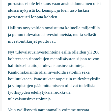
porrastus ei ole leikkaus vaan ansiosidonnainen olisi
alussa nykyistä korkeampi, ja tuen taso laskisi
porrastetusti loppua kohden.
Hallitus myy valtion omaisuutta kolmella miljardilla
ja puhuu tulevaisuusinvestoinneista, mutta selkeät
investointikärjet puuttuvat.
Nyt tulevaisuusinvestointeina esillä olleiden yli 200
kohteeseen ripoteltujen menolisäysten sijaan toivon
hallitukselta aitoja tulevaisuusinvestointeja.
Kaukonäköisintä olisi investoida ratoihin sekä
koulutukseen. Panostukset nopeisiin raideyhteyksiin
ja yliopistojen pääomittamiseen olisivat todellisia
työllisyyden edellytyksiä ruokkivia
tulevaisuusinvestointeja.
Vain työllisyyttä parantamalla voimme turvata