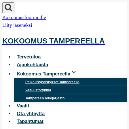
Siirry
sisältöön
Kokoomusfoorumille
Liity jäseneksi
KOKOOMUS TAMPEREELLA
Tervetuloa
Ajankohtaista
Kokoomus Tampereella
Paikallisyhdistykset Tampereella
Valtuustoryhmä
Tampereen Aluejärjestö
Vaalit
Ota yhteyttä
Tapahtumat