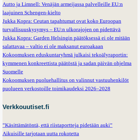
Autto ja Limnell: Venäjän armeijassa palvelleille EU:n
laajuinen Schengen-kielto
Jukka Kopra: Ceutan tapahtumat ovat koko Euroopan
turvallisuuskysymys – EU:n ulkorajojen on pidettävä
Jukka Kopra: Garden Helsingin päätöksessä ei ole mitään
salattavaa – valtio ei ole maksanut euroakaan
Kokoomuksen eduskuntaryhmä julkaisi tekoälyraportin:
kymmenen konkreettista päätöstä ja sadan päivän ohjelma
Suomelle
Kokoomuksen puoluehallitus on valinnut vastuuhenkilöt
puolueen verkostoille toimikaudeksi 2026–2028
Verkkouutiset.fi
”Käsittämätöntä, että riistaportteja pidetään auki”
Aikuisille tarjotaan uutta rokotetta