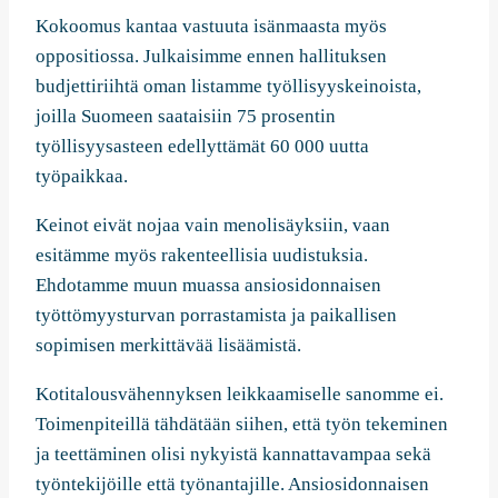
Kokoomus kantaa vastuuta isänmaasta myös
oppositiossa. Julkaisimme ennen hallituksen
budjettiriihtä oman listamme työllisyyskeinoista,
joilla Suomeen saataisiin 75 prosentin
työllisyysasteen edellyttämät 60 000 uutta
työpaikkaa.
Keinot eivät nojaa vain menolisäyksiin, vaan
esitämme myös rakenteellisia uudistuksia.
Ehdotamme muun muassa ansiosidonnaisen
työttömyysturvan porrastamista ja paikallisen
sopimisen merkittävää lisäämistä.
Kotitalousvähennyksen leikkaamiselle sanomme ei.
Toimenpiteillä tähdätään siihen, että työn tekeminen
ja teettäminen olisi nykyistä kannattavampaa sekä
työntekijöille että työnantajille. Ansiosidonnaisen