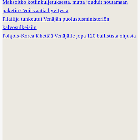
Maksoitko kotiinkuljetuksesta, mutta jouduit noutamaan
paketin? Voit vaatia hyvitystä
Pilailija tunkeutui Venäjän puolustusministeriön
kalvosulkeisiin
Pohjois-Korea lähettää Venäjälle jopa 120 ballistista ohjusta