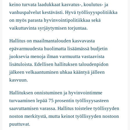
keino turvata laadukkaat kasvatus-, koulutus- ja
vanhuspalvelut kestävästi. Hyvä työllisyyspolitiikka
on myös parasta hyvinvointipolitiikkaa sekä
vaikuttavinta syrjäytymisen torjuntaa.
Hallitus on maailmantalouden kasvavasta
epävarmuudesta huolimatta lisäämässä budjetin
juoksevia menoja ilman varmuutta vastaavista
lisätuloista. Edellisen hallituksen taloudenpidon
jälkeen velkaantuminen uhkaa kääntyä jälleen
kasvuun.
Hallituksen onnistuminen ja hyvinvointimme
turvaaminen lepää 75 prosentin työllisyysasteen
saavuttamisen varassa. Hallitus toistelee työllisyyden
noston merkitystä, mutta keinot työllisyyden nostoon
puuttuvat.