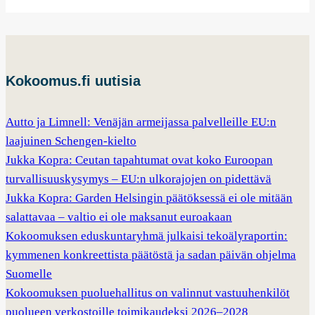
Kokoomus.fi uutisia
Autto ja Limnell: Venäjän armeijassa palvelleille EU:n
laajuinen Schengen-kielto
Jukka Kopra: Ceutan tapahtumat ovat koko Euroopan
turvallisuuskysymys – EU:n ulkorajojen on pidettävä
Jukka Kopra: Garden Helsingin päätöksessä ei ole mitään
salattavaa – valtio ei ole maksanut euroakaan
Kokoomuksen eduskuntaryhmä julkaisi tekoälyraportin:
kymmenen konkreettista päätöstä ja sadan päivän ohjelma
Suomelle
Kokoomuksen puoluehallitus on valinnut vastuuhenkilöt
puolueen verkostoille toimikaudeksi 2026–2028