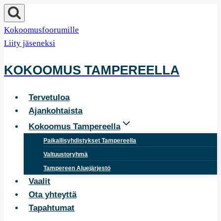
Siirry
sisältöön
Kokoomusfoorumille
Liity jäseneksi
KOKOOMUS TAMPEREELLA
Tervetuloa
Ajankohtaista
Kokoomus Tampereella
Paikallisyhdistykset Tampereella
Valtuustoryhmä
Tampereen Aluejärjestö
Vaalit
Ota yhteyttä
Tapahtumat