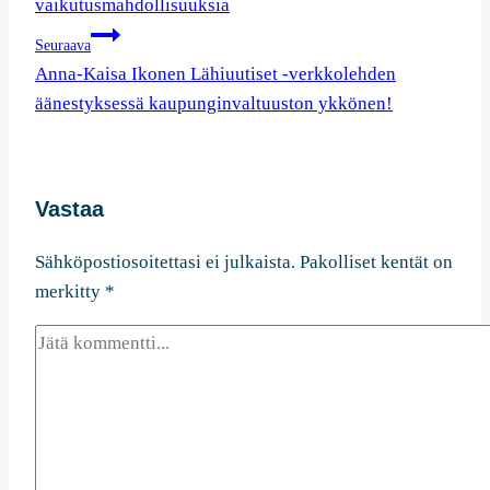
vaikutusmahdollisuuksia
Seuraava
Anna-Kaisa Ikonen Lähiuutiset -verkkolehden
äänestyksessä kaupunginvaltuuston ykkönen!
Vastaa
Sähköpostiosoitettasi ei julkaista.
Pakolliset kentät on
merkitty
*