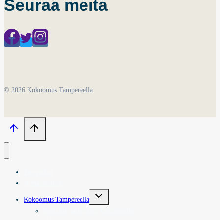
Seuraa meitä
© 2026 Kokoomus Tampereella
Tervetuloa
Ajankohtaista
Toggle
Kokoomus Tampereella
child
menu
Paikallisyhdistykset Tampereella