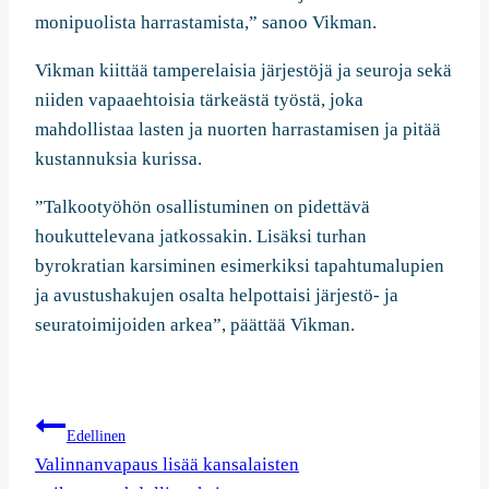
monipuolista harrastamista,” sanoo Vikman.
Vikman kiittää tamperelaisia järjestöjä ja seuroja sekä
niiden vapaaehtoisia tärkeästä työstä, joka
mahdollistaa lasten ja nuorten harrastamisen ja pitää
kustannuksia kurissa.
”Talkootyöhön osallistuminen on pidettävä
houkuttelevana jatkossakin. Lisäksi turhan
byrokratian karsiminen esimerkiksi tapahtumalupien
ja avustushakujen osalta helpottaisi järjestö- ja
seuratoimijoiden arkea”, päättää Vikman.
Artikkelien
Edellinen
selaus
Valinnanvapaus lisää kansalaisten