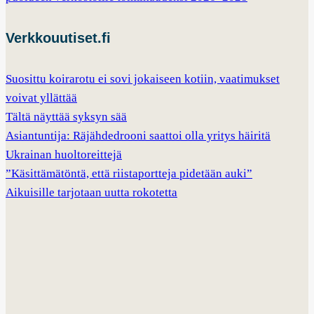
Verkkouutiset.fi
Suosittu koirarotu ei sovi jokaiseen kotiin, vaatimukset
voivat yllättää
Tältä näyttää syksyn sää
Asiantuntija: Räjähdedrooni saattoi olla yritys häiritä
Ukrainan huoltoreittejä
”Käsittämätöntä, että riistaportteja pidetään auki”
Aikuisille tarjotaan uutta rokotetta