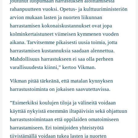
joutunut luopumaan harrastuksen aloittamisesta
rahanpuutteen vuoksi. Opetus- ja kulttuuriministeriön
arvion mukaan lasten ja nuorten liikunnan
harrastamisen kokonaiskustannukset ovat jopa
kolminkertaistuneet viimeisen kymmenen vuoden
aikana. Tarvitsemme pikaisesti uusia toimia, jotta
harrastamisen kustannuksia saadaan alennettua.
Mahdollisuus harrastukseen ei saa olla perheen
varallisuudesta kiinni,” kertoo Vikman.
Vikman pitää tärkeänä, että matalan kynnyksen
harrastustoiminta on jokaisen saavutettavissa.
”Esimerkiksi koulujen tiloja ja välineitä voidaan
käyttää nykyistä enemmän iltapäivisin sekä ohjattuun
harrastustoimintaan että oppilaiden omatoimiseen
harrastamiseen. Eri toimijoiden yhteistyötä
tiivistämällä voidaan tukea lasten ja nuorten