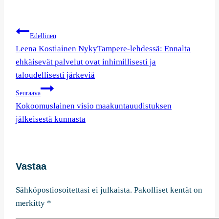
Artikkelien
Edellinen
selaus
Leena Kostiainen NykyTampere-lehdessä: Ennalta
ehkäisevät palvelut ovat inhimillisesti ja
taloudellisesti järkeviä
Seuraava
Kokoomuslainen visio maakuntauudistuksen
jälkeisestä kunnasta
Vastaa
Sähköpostiosoitettasi ei julkaista.
Pakolliset kentät on
merkitty
*