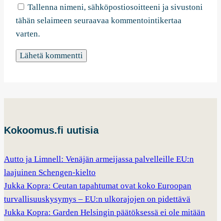
Tallenna nimeni, sähköpostiosoitteeni ja sivustoni
tähän selaimeen seuraavaa kommentointikertaa
varten.
Kokoomus.fi uutisia
Autto ja Limnell: Venäjän armeijassa palvelleille EU:n
laajuinen Schengen-kielto
Jukka Kopra: Ceutan tapahtumat ovat koko Euroopan
turvallisuuskysymys – EU:n ulkorajojen on pidettävä
Jukka Kopra: Garden Helsingin päätöksessä ei ole mitään