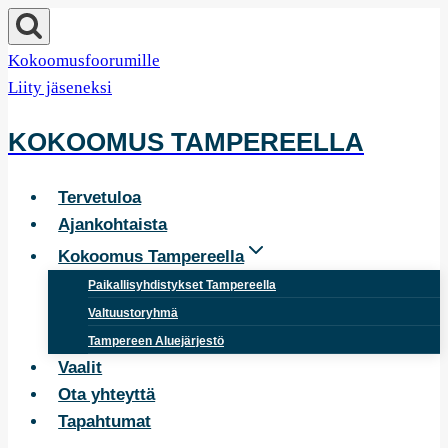
Siirry
sisältöön
Kokoomusfoorumille
Liity jäseneksi
KOKOOMUS TAMPEREELLA
Tervetuloa
Ajankohtaista
Kokoomus Tampereella
Paikallisyhdistykset Tampereella
Valtuustoryhmä
Tampereen Aluejärjestö
Vaalit
Ota yhteyttä
Tapahtumat