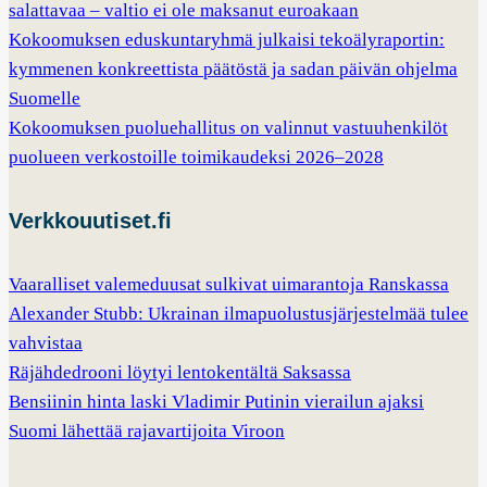
salattavaa – valtio ei ole maksanut euroakaan
Kokoomuksen eduskuntaryhmä julkaisi tekoälyraportin:
kymmenen konkreettista päätöstä ja sadan päivän ohjelma
Suomelle
Kokoomuksen puoluehallitus on valinnut vastuuhenkilöt
puolueen verkostoille toimikaudeksi 2026–2028
Verkkouutiset.fi
Vaaralliset valemeduusat sulkivat uimarantoja Ranskassa
Alexander Stubb: Ukrainan ilmapuolustusjärjestelmää tulee
vahvistaa
Räjähdedrooni löytyi lentokentältä Saksassa
Bensiinin hinta laski Vladimir Putinin vierailun ajaksi
Suomi lähettää rajavartijoita Viroon