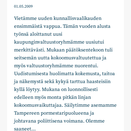
01.05.2009
Vietämme uuden kunnallisvaalikauden
ensimmäistä vappua. Tämän vuoden alusta
työnsä aloittanut uusi
kaupunginvaltuustoryhmämme uusiutui
merkittävästi. Mukaan päätöksentekoon tuli
seitsemän uutta kokoomusvaltuutettua ja
myös valtuustoryhmämme nuorentui.
Uudistumisesta huolimatta kokemusta, taitoa
ja näkemystä sekä kykyä tarttua haasteisiin
kyllä löytyy. Mukana on luonnollisesti
edelleen myös monta pitkän linjan
kokoomusvaikuttajaa. Säilytimme asemamme
Tampereen pormestaripuolueena ja
johtavana poliittisena voimana. Olemme
saaneet…