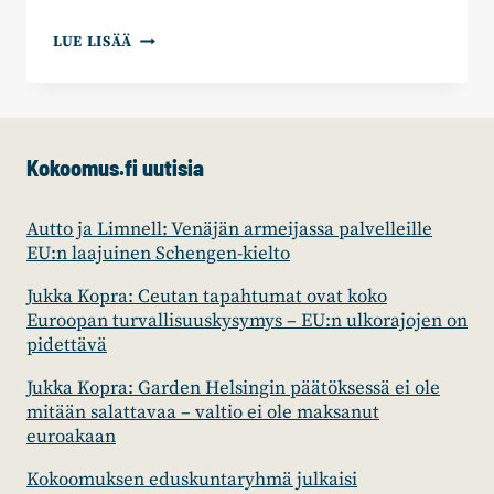
HARRI
LUE LISÄÄ
AIRAKSISEN
PUHE
PORVARILLINEN
WAPPU
2009
Kokoomus.fi uutisia
Autto ja Limnell: Venäjän armeijassa palvelleille
EU:n laajuinen Schengen-kielto
Jukka Kopra: Ceutan tapahtumat ovat koko
Euroopan turvallisuuskysymys – EU:n ulkorajojen on
pidettävä
Jukka Kopra: Garden Helsingin päätöksessä ei ole
mitään salattavaa – valtio ei ole maksanut
euroakaan
Kokoomuksen eduskuntaryhmä julkaisi