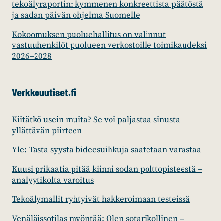
tekoälyraportin: kymmenen konkreettista päätöstä
ja sadan päivän ohjelma Suomelle
Kokoomuksen puoluehallitus on valinnut
vastuuhenkilöt puolueen verkostoille toimikaudeksi
2026–2028
Verkkouutiset.fi
Kiitätkö usein muita? Se voi paljastaa sinusta
yllättävän piirteen
Yle: Tästä syystä bideesuihkuja saatetaan varastaa
Kuusi prikaatia pitää kiinni sodan polttopisteestä –
analyytikolta varoitus
Tekoälymallit ryhtyivät hakkeroimaan testeissä
Venäläissotilas myöntää: Olen sotarikollinen –