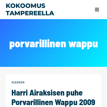
Siirry
KOKOOMUS
sisältöön
TAMPEREELLA
porvarillinen wappu
YLEINEN
Harri Airaksisen puhe
Porvarillinen Wappu 2009