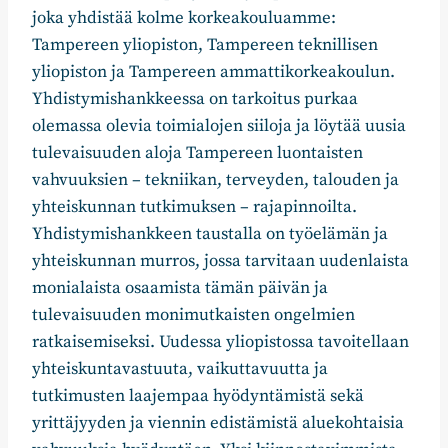
joka yhdistää kolme korkeakouluamme:
Tampereen yliopiston, Tampereen teknillisen
yliopiston ja Tampereen ammattikorkeakoulun.
Yhdistymishankkeessa on tarkoitus purkaa
olemassa olevia toimialojen siiloja ja löytää uusia
tulevaisuuden aloja Tampereen luontaisten
vahvuuksien – tekniikan, terveyden, talouden ja
yhteiskunnan tutkimuksen – rajapinnoilta.
Yhdistymishankkeen taustalla on työelämän ja
yhteiskunnan murros, jossa tarvitaan uudenlaista
monialaista osaamista tämän päivän ja
tulevaisuuden monimutkaisten ongelmien
ratkaisemiseksi. Uudessa yliopistossa tavoitellaan
yhteiskuntavastuuta, vaikuttavuutta ja
tutkimusten laajempaa hyödyntämistä sekä
yrittäjyyden ja viennin edistämistä aluekohtaisia