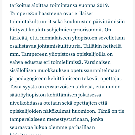
tarkoitus aloittaa toimintansa vuonna 2019.
Tampere3:n haasteena ovat erilaiset
toimintakulttuurit sekä koulutusten päivittämisiin
liittyvät koulutusohjelmien priorisoinnit. On
tärkeää, että monialaiseen yliopistoon sovelletaan
osallistavaa johtamiskulttuuria. Tälläkin hetkellä
mm. Tampereen yliopistossa opiskelijoilla on
vahva edustus eri toimielimissä. Varsinaisen
sisällöllisen muokkauksen opetussuunnitelmaan
ja pedagogiseen kehittämiseen tekevät opettajat.
Tästä syystä on ensiarvoisen tärkeää, että uuden
säätiöyliopiston kehittämisen jokaisessa
nivelkohdassa otetaan sekä opettajien että
opiskelijoiden näkökulmat huomioon. Tämä on tie
tamperelaiseen menestystarinaan, jonka
seuraavaa lukua olemme parhaillaan