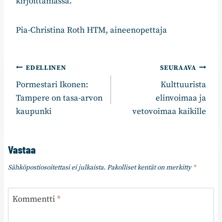
kirjoittamassa.
Pia-Christina Roth HTM, aineenopettaja
Artikkelien
EDELLINEN
SEURAAVA
Pormestari Ikonen:
Kulttuurista
selaus
Tampere on tasa-arvon
elinvoimaa ja
kaupunki
vetovoimaa kaikille
Vastaa
Sähköpostiosoitettasi ei julkaista.
Pakolliset kentät on merkitty
*
Kommentti
*