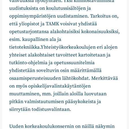
vahvuuksia hyödyntäen. Yksi kiinnostavimmista
uudistuksista on koulutussisältöjen ja
oppimisympäristöjen uudistaminen. Tarkoitus on,
että yliopistot ja TAMK voisivat yhdistää
opetustarjontansa alakohtaisiksi kokonaisuuksiksi,
esim. kaupallinen ala ja
tietotekniikka.Yhteistyökorkeakoulujen eri alojen
yhteiset alakohtaiset tavoitteet kartoitetaan ja
tutkinto-ohjelmia ja opetussuunitelmia
yhdistetään soveltuvin osin määrittämällä
osaamisperusteisuuden lähtökohdat. Merkittävää
on myös opiskelijavalintakäytäntöjen
muuttaminen, mm. joillain aloilla luovutaan
pitkän valmistautumisen pääsykokeista ja
siirrytään todistusvalintaan.
Uuden korkeakoulukonsernin on näillä näkymin