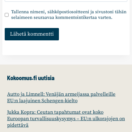
Tallenna nimeni, sähköpostiosoitteeni ja sivustoni tähän
selaimeen seuraavaa kommentointikertaa varten.
Kokoomus.fi uutisia
Autto ja Limnell: Venäjän armeijassa palvelleille
EU:n laajuinen Schengen-kielto
Jukka Kopra: Ceutan tapahtumat ovat koko
Euroopan turvallisuuskysymys – EU:n ulkorajojen on
pidettävä