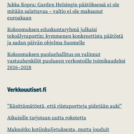
Jukka Kopra: Garden Helsingin päätöksessä ei ole
mitään salattavaa – valtio ei ole maksanut
euroakaan
Kokoomuksen eduskuntaryhmä julkaisi
tekoälyraportin: kymmenen konkreettista päätöstä
ja sadan päivän ohjelma Suomelle
Kokoomuksen puoluehallitus on valinnut
vastuuhenkilöt puolueen verkostoille toimikaudeksi
2026–2028
Verkkouutiset.fi
”Käsittämätöntä, että riistaportteja pidetään auki”
Aikuisille tarjotaan uutta rokotetta
Maksoitko kotiinkuljetuksesta, mutta jouduit