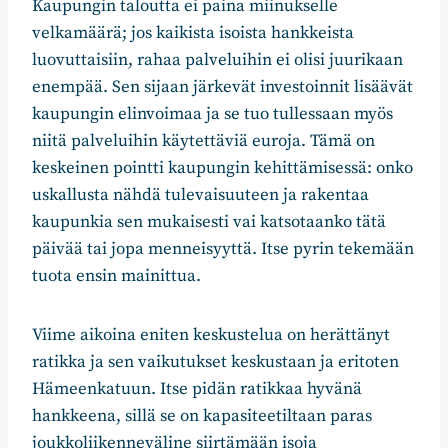
Kaupungin taloutta ei paina miinukselle
velkamäärä; jos kaikista isoista hankkeista
luovuttaisiin, rahaa palveluihin ei olisi juurikaan
enempää. Sen sijaan järkevät investoinnit lisäävät
kaupungin elinvoimaa ja se tuo tullessaan myös
niitä palveluihin käytettäviä euroja. Tämä on
keskeinen pointti kaupungin kehittämisessä: onko
uskallusta nähdä tulevaisuuteen ja rakentaa
kaupunkia sen mukaisesti vai katsotaanko tätä
päivää tai jopa menneisyyttä. Itse pyrin tekemään
tuota ensin mainittua.
Viime aikoina eniten keskustelua on herättänyt
ratikka ja sen vaikutukset keskustaan ja eritoten
Hämeenkatuun. Itse pidän ratikkaa hyvänä
hankkeena, sillä se on kapasiteetiltaan paras
joukkoliikenneväline siirtämään isoja