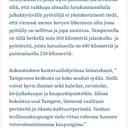
siltä, että vaikkapa ahtaalla Satakunnansillalla
jalkakäytävällä pyöräilijä ei yksinkertaisesti tiedä,
että vieressä menee kevyen liikenteen silta jossa
pyöräily on sallittua ja jopa suotavaa. Tampereella
on tällä hetkellä noin 850 kilometriä jalankulku- ja
pyöräteitä, joista katualueella on 600 kilometriä ja
puistoalueilla 250 kilometriä.
Kokoomuksen kuntavaaliohjelmaa lainatakseni, ”
Tampereen keskusta on koko seudun sydän. Siellä
voivat hyvin ihmiset sekä kahvilat, ravintolat,
kivijalkakaupat ja kaupunkipuistotkin. Idässä
kukoistaa uusi Tampere, lännessä vaalitaan
perinteitä ja rikasta kulttuuriperimää. Vanhan
teollisuuskaupungin sielu virtaa vahvana Suomen
vetovoimaisimmassa kaupungissa.”