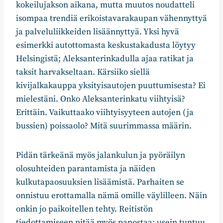
kokeilujakson aikana, mutta muutos noudatteli
isompaa trendiä erikoistavarakaupan vähennyttyä
ja palveluliikkeiden lisäännyttyä. Yksi hyvä
esimerkki autottomasta keskustakadusta löytyy
Helsingistä; Aleksanterinkadulla ajaa ratikat ja
taksit harvakseltaan. Kärsiiko siellä
kivijalkakauppa yksityisautojen puuttumisesta? Ei
mielestäni. Onko Aleksanterinkatu viihtyisä?
Erittäin. Vaikuttaako viihtyisyyteen autojen (ja
bussien) poissaolo? Mitä suurimmassa määrin.
Pidän tärkeänä myös jalankulun ja pyöräilyn
olosuhteiden parantamista ja näiden
kulkutapaosuuksien lisäämistä. Parhaiten se
onnistuu erottamalla nämä omille väylilleen. Näin
onkin jo paikoitellen tehty. Reitistön
tiedottamiseen pitää myös panostaa; usein tuntuu