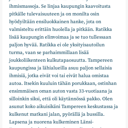
ihmismassoja. Se linjaa kaupungin kaavoitusta
pitkälle tulevaisuuteen ja on monilta osin
hyödyiltään ensiluokkainen hanke, jota on
valmisteltu erittäin huolella ja pitkään. Ratikka
lisää kaupungin elinvoimaa ja se tuo tullessaan
paljon hyvää. Ratikka ei ole yksityisautoilun
turma, vaan se parhaimmillaan lisää
joukkoliikenteen kulkutapaosuutta. Tampereen
kaupungissa ja lähialueilla asuu paljon sellaisia
ihmisiä, jotka eivät voi tai eivät halua omistaa
autoa. Itsekin kuuluin tähän porukkaan, ostinhan
ensimmäisen oman auton vasta 33-vuotiaana ja
silloinkin siksi, että oli käytännössä pakko. Olen
asunut koko aikuisikäni Tampereen keskustassa ja
kulkenut matkani jalan, pyörällä ja bussilla.
Lapsena ja nuorena kulkeminen Länsi-