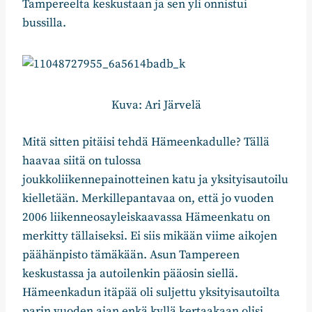
Tampereelta keskustaan ja sen yli onnistui
bussilla.
Kuva: Ari Järvelä
Mitä sitten pitäisi tehdä Hämeenkadulle? Tällä
haavaa siitä on tulossa
joukkoliikennepainotteinen katu ja yksityisautoilu
kielletään. Merkillepantavaa on, että jo vuoden
2006 liikenneosayleiskaavassa Hämeenkatu on
merkitty tällaiseksi. Ei siis mikään viime aikojen
päähänpisto tämäkään. Asun Tampereen
keskustassa ja autoilenkin pääosin siellä.
Hämeenkadun itäpää oli suljettu yksityisautoilta
parin vuoden ajan enkä kyllä kertaakaan olisi