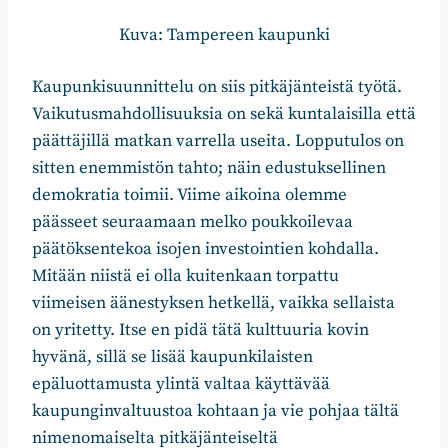
Kuva: Tampereen kaupunki
Kaupunkisuunnittelu on siis pitkäjänteistä työtä.
Vaikutusmahdollisuuksia on sekä kuntalaisilla että
päättäjillä matkan varrella useita. Lopputulos on
sitten enemmistön tahto; näin edustuksellinen
demokratia toimii. Viime aikoina olemme
päässeet seuraamaan melko poukkoilevaa
päätöksentekoa isojen investointien kohdalla.
Mitään niistä ei olla kuitenkaan torpattu
viimeisen äänestyksen hetkellä, vaikka sellaista
on yritetty. Itse en pidä tätä kulttuuria kovin
hyvänä, sillä se lisää kaupunkilaisten
epäluottamusta ylintä valtaa käyttävää
kaupunginvaltuustoa kohtaan ja vie pohjaa tältä
nimenomaiselta pitkäjänteiseltä