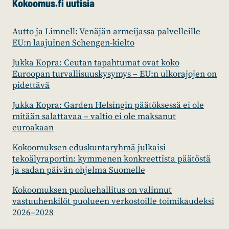
Kokoomus.fi uutisia
Autto ja Limnell: Venäjän armeijassa palvelleille
EU:n laajuinen Schengen-kielto
Jukka Kopra: Ceutan tapahtumat ovat koko
Euroopan turvallisuuskysymys – EU:n ulkorajojen on
pidettävä
Jukka Kopra: Garden Helsingin päätöksessä ei ole
mitään salattavaa – valtio ei ole maksanut
euroakaan
Kokoomuksen eduskuntaryhmä julkaisi
tekoälyraportin: kymmenen konkreettista päätöstä
ja sadan päivän ohjelma Suomelle
Kokoomuksen puoluehallitus on valinnut
vastuuhenkilöt puolueen verkostoille toimikaudeksi
2026–2028