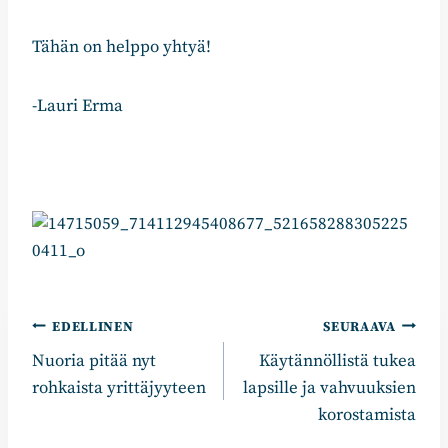
Tähän on helppo yhtyä!
-Lauri Erma
Artikkelien
EDELLINEN
SEURAAVA
Nuoria pitää nyt
Käytännöllistä tukea
selaus
rohkaista yrittäjyyteen
lapsille ja vahvuuksien
korostamista