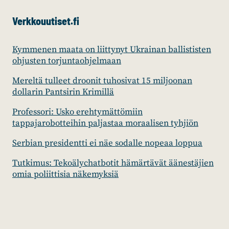
Verkkouutiset.fi
Kymmenen maata on liittynyt Ukrainan ballististen
ohjusten torjuntaohjelmaan
Mereltä tulleet droonit tuhosivat 15 miljoonan
dollarin Pantsirin Krimillä
Professori: Usko erehtymättömiin
tappajarobotteihin paljastaa moraalisen tyhjiön
Serbian presidentti ei näe sodalle nopeaa loppua
Tutkimus: Tekoälychatbotit hämärtävät äänestäjien
omia poliittisia näkemyksiä