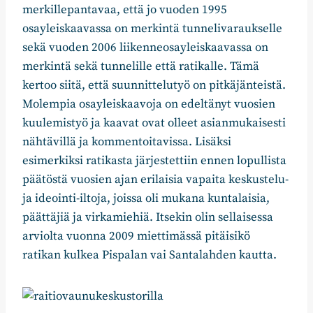
merkillepantavaa, että jo vuoden 1995
osayleiskaavassa on merkintä tunnelivaraukselle
sekä vuoden 2006 liikenneosayleiskaavassa on
merkintä sekä tunnelille että ratikalle. Tämä
kertoo siitä, että suunnittelutyö on pitkäjänteistä.
Molempia osayleiskaavoja on edeltänyt vuosien
kuulemistyö ja kaavat ovat olleet asianmukaisesti
nähtävillä ja kommentoitavissa. Lisäksi
esimerkiksi ratikasta järjestettiin ennen lopullista
päätöstä vuosien ajan erilaisia vapaita keskustelu-
ja ideointi-iltoja, joissa oli mukana kuntalaisia,
päättäjiä ja virkamiehiä. Itsekin olin sellaisessa
arviolta vuonna 2009 miettimässä pitäisikö
ratikan kulkea Pispalan vai Santalahden kautta.