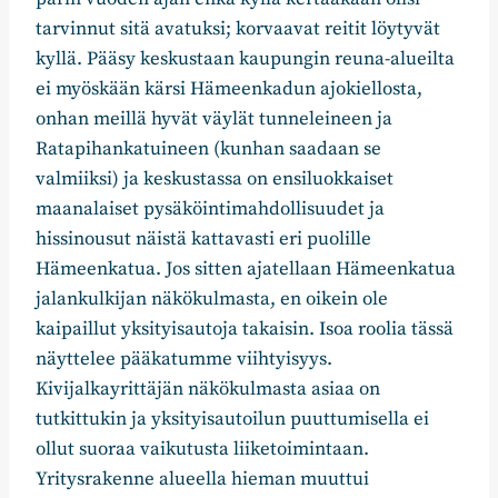
tarvinnut sitä avatuksi; korvaavat reitit löytyvät
kyllä. Pääsy keskustaan kaupungin reuna-alueilta
ei myöskään kärsi Hämeenkadun ajokiellosta,
onhan meillä hyvät väylät tunneleineen ja
Ratapihankatuineen (kunhan saadaan se
valmiiksi) ja keskustassa on ensiluokkaiset
maanalaiset pysäköintimahdollisuudet ja
hissinousut näistä kattavasti eri puolille
Hämeenkatua. Jos sitten ajatellaan Hämeenkatua
jalankulkijan näkökulmasta, en oikein ole
kaipaillut yksityisautoja takaisin. Isoa roolia tässä
näyttelee pääkatumme viihtyisyys.
Kivijalkayrittäjän näkökulmasta asiaa on
tutkittukin ja yksityisautoilun puuttumisella ei
ollut suoraa vaikutusta liiketoimintaan.
Yritysrakenne alueella hieman muuttui