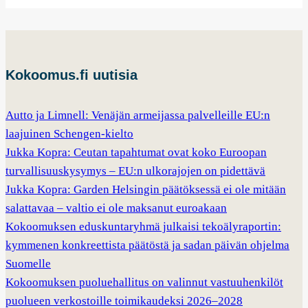
Kokoomus.fi uutisia
Autto ja Limnell: Venäjän armeijassa palvelleille EU:n
laajuinen Schengen-kielto
Jukka Kopra: Ceutan tapahtumat ovat koko Euroopan
turvallisuuskysymys – EU:n ulkorajojen on pidettävä
Jukka Kopra: Garden Helsingin päätöksessä ei ole mitään
salattavaa – valtio ei ole maksanut euroakaan
Kokoomuksen eduskuntaryhmä julkaisi tekoälyraportin:
kymmenen konkreettista päätöstä ja sadan päivän ohjelma
Suomelle
Kokoomuksen puoluehallitus on valinnut vastuuhenkilöt
puolueen verkostoille toimikaudeksi 2026–2028