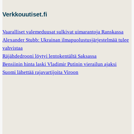
Verkkouutiset.fi
Vaaralliset valemeduusat sulkivat uimarantoja Ranskassa
Alexander Stubb: Ukrainan ilmapuolustusjärjestelmää tulee
vahvistaa
Räjähdedrooni löytyi lentokentältä Saksassa
Bensiinin hinta laski Vladimir Putinin vierailun ajaksi
Suomi lähettää rajavartijoita Viroon