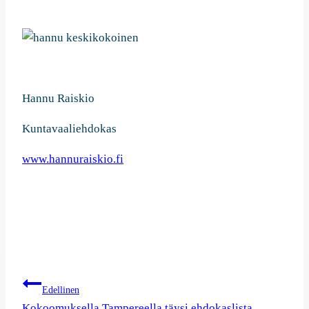
Hannu Raiskio
Kuntavaaliehdokas
www.hannuraiskio.fi
Artikkelien
Edellinen
Kokoomuksella Tampereella täysi ehdokaslista