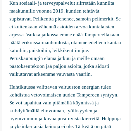
Kun sosiaali- ja terveyspalvelut siirretään kunnilta
maakunnille vuonna 2019, kuntien tehtävät
supistuvat. Pelikenttä pienenee, samoin pelimerkit. Se
ei kuitenkaan vähennä asioiden arvoa kuntalaisten
arjessa. Vaikka jatkossa emme enää Tampereellakaan
päätä erikoissairaanhoidosta, otamme edelleen kantaa
katuihin, puistoihin, leikkikenttiin jne.
Peruskaupungin elämä jatkuu ja meille omaan
päätöksentekoon jää paljon asioita, jotka aidosti
vaikuttavat arkeemme vauvasta vaariin.
Huhtikuussa valittavan valtuuston energian tulee
kohdistua vetovoimaisen uuden Tampereen syntyyn.
Se voi tapahtua vain pitämällä käynnissä ja
kiihdyttämällä elinvoiman, työllisyyden ja
hyvinvoinnin jatkuvaa positiivista kierrettä. Helppoja
ja yksinkertaisia keinoja ei ole. Tärkeätä on pitää