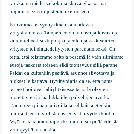
kirkkaana mielessä kokonaiskuva eikä sortua
populistiseen irtopisteiden keruuseen.
Elinvoimaa ei synny ilman kannattavaa
yritystoimintaa. Tampereen on luotava jatkuvasti ja
suunnitelmallisesti pohjaa pienten ja keskisuurten
yritysten toimintaedellytysten parantamiseksi. On
totta, että toistemme paitoja pesemällä vain siirrämme
euroja taskusta toiseen eikä tuottavuus sillä parane.
Paidat on kuitenkin pestävä, asunnot siivottava ja
hiukset leikattava. Hyvinvointia on se, että nämä
tarpeet hoituvat lähiyhteisössä tarjolla olevien
luotettavien ja laadukkaiden palvelujen avulla.
Tampereen pitää motivoida ja rohkaista etenkin
nuoria itsensä työllistämiseen yrittäjyyden kautta.
Myös maahanmuuttajien kotoutumista pitää edistää
yrittäjyyttä tukemalla.