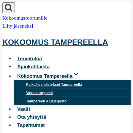
Siirry
sisältöön
Kokoomusfoorumille
Liity jäseneksi
KOKOOMUS TAMPEREELLA
Tervetuloa
Ajankohtaista
Kokoomus Tampereella
Paikallisyhdistykset Tampereella
Valtuustoryhmä
Tampereen Aluejärjestö
Vaalit
Ota yhteyttä
Tapahtumat