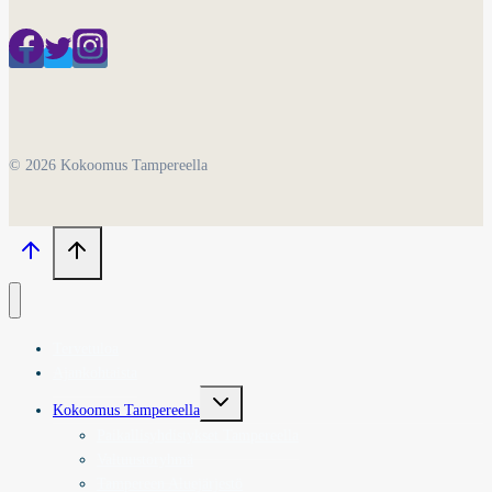
© 2026 Kokoomus Tampereella
Tervetuloa
Ajankohtaista
Toggle
Kokoomus Tampereella
child
menu
Paikallisyhdistykset Tampereella
Valtuustoryhmä
Tampereen Aluejärjestö