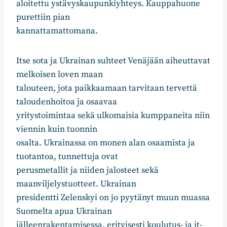
aloitettu ystävyskaupunkiyhteys. Kauppahuone
purettiin pian
kannattamattomana.
Itse sota ja Ukrainan suhteet Venäjään aiheuttavat
melkoisen loven maan
talouteen, jota paikkaamaan tarvitaan tervettä
taloudenhoitoa ja osaavaa
yritystoimintaa sekä ulkomaisia kumppaneita niin
viennin kuin tuonnin
osalta. Ukrainassa on monen alan osaamista ja
tuotantoa, tunnettuja ovat
perusmetallit ja niiden jalosteet sekä
maanviljelystuotteet. Ukrainan
presidentti Zelenskyi on jo pyytänyt muun muassa
Suomelta apua Ukrainan
jälleenrakentamisessa, erityisesti koulutus- ja it-