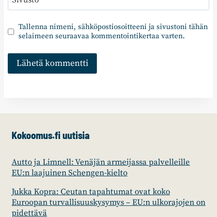
Sivusto
Tallenna nimeni, sähköpostiosoitteeni ja sivustoni tähän
selaimeen seuraavaa kommentointikertaa varten.
Kokoomus.fi uutisia
Autto ja Limnell: Venäjän armeijassa palvelleille
EU:n laajuinen Schengen-kielto
Jukka Kopra: Ceutan tapahtumat ovat koko
Euroopan turvallisuuskysymys – EU:n ulkorajojen on
pidettävä