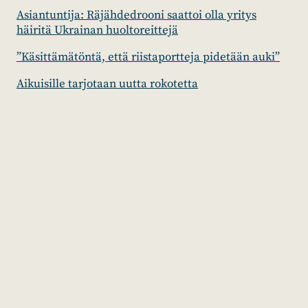
Asiantuntija: Räjähdedrooni saattoi olla yritys
häiritä Ukrainan huoltoreittejä
”Käsittämätöntä, että riistaportteja pidetään auki”
Aikuisille tarjotaan uutta rokotetta