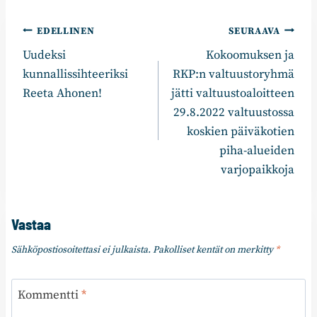
Artikkelien
EDELLINEN
SEURAAVA
Uudeksi
Kokoomuksen ja
selaus
kunnallissihteeriksi
RKP:n valtuustoryhmä
Reeta Ahonen!
jätti valtuustoaloitteen
29.8.2022 valtuustossa
koskien päiväkotien
piha-alueiden
varjopaikkoja
Vastaa
Sähköpostiosoitettasi ei julkaista.
Pakolliset kentät on merkitty
*
Kommentti
*