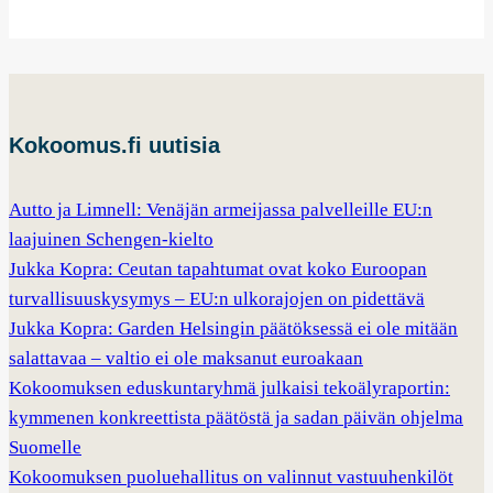
Kokoomus.fi uutisia
Autto ja Limnell: Venäjän armeijassa palvelleille EU:n
laajuinen Schengen-kielto
Jukka Kopra: Ceutan tapahtumat ovat koko Euroopan
turvallisuuskysymys – EU:n ulkorajojen on pidettävä
Jukka Kopra: Garden Helsingin päätöksessä ei ole mitään
salattavaa – valtio ei ole maksanut euroakaan
Kokoomuksen eduskuntaryhmä julkaisi tekoälyraportin:
kymmenen konkreettista päätöstä ja sadan päivän ohjelma
Suomelle
Kokoomuksen puoluehallitus on valinnut vastuuhenkilöt