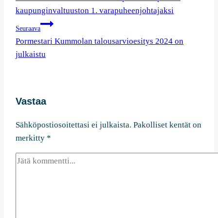
selaus
kaupunginvaltuuston 1. varapuheenjohtajaksi
Seuraava
Pormestari Kummolan talousarvioesitys 2024 on
julkaistu
Vastaa
Sähköpostiosoitettasi ei julkaista.
Pakolliset kentät on
merkitty
*