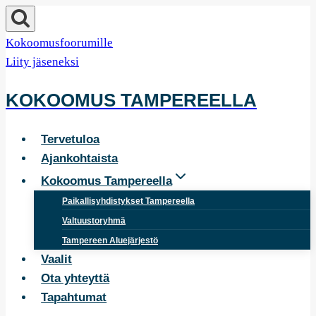
Siirry
sisältöön
Kokoomusfoorumille
Liity jäseneksi
KOKOOMUS TAMPEREELLA
Tervetuloa
Ajankohtaista
Kokoomus Tampereella
Paikallisyhdistykset Tampereella
Valtuustoryhmä
Tampereen Aluejärjestö
Vaalit
Ota yhteyttä
Tapahtumat