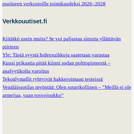
puolueen verkostoille toimikaudeksi 2026–2028
Verkkouutiset.fi
Kiitätkö usein muita? Se voi paljastaa sinusta yllättävän
piirteen
Yle: Tästä syystä bideesuihkuja saatetaan varastaa
Kuusi prikaatia pitää kiinni sodan polttopisteestä –
analyytikolta varoitus
Tekoälymallit ryhtyivät hakkeroimaan testeissä
Venäläissotilas myöntää: Olen sotarikollinen – ”Meillä ei ole
armeijaa, vaan rosvojoukko”