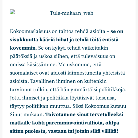
Kokoomuslaisuus on tahtoa tehdä asioita –
se on
sisukkuutta kääriä hihat ja tehdä töitä entistä
kovemmin
. Se on kykyä tehdä vaikeitakin
päätöksiä ja uskoa siihen, että tulevaisuus on
omissa käsissämme. Me uskomme, että
suomalaiset ovat aidosti kiinnostuneita yhteisistä
asioista. Tavallinen ihminen on kuitenkin
tarvinnut tulkin, että hän ymmärtäisi poliitikkoja.
Jotta ihmiset ja politiikka löytäisivät toisensa,
täytyy politiikan muuttua. Siksi Kokoomus kutsuu
Sinut mukaan.
Toivotamme sinut tervetulleeksi
matkalle kohti paremminvointivaltiota, olitpa
sitten puolesta, vastaan tai jotain siltä väliltä!