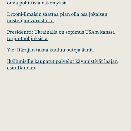
omia poliittisia näkemyksiä
Drooni-ilmaisin saattaa pian olla osa jokaisen
taistelijan varustusta
Presidentti: Ukrainalla on sopimus USA:n kanssa
torjuntaohjuksista
Yle: Itärajan takaa kuuluu outoja ääniä
Ikäihmisille kaupatut palvelut käynnistivät laajan
esitutkinnan