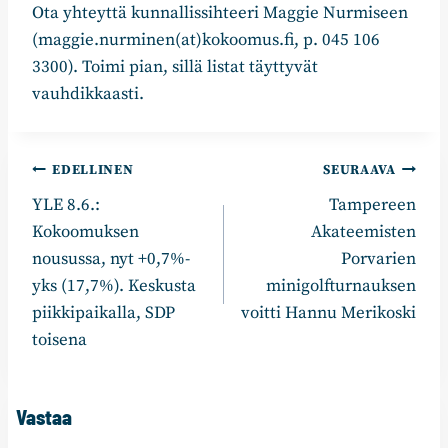
Ota yhteyttä kunnallissihteeri Maggie Nurmiseen
(maggie.nurminen(at)kokoomus.fi, p. 045 106
3300). Toimi pian, sillä listat täyttyvät
vauhdikkaasti.
Artikkelien
EDELLINEN
SEURAAVA
YLE 8.6.:
Tampereen
selaus
Kokoomuksen
Akateemisten
nousussa, nyt +0,7%-
Porvarien
yks (17,7%). Keskusta
minigolfturnauksen
piikkipaikalla, SDP
voitti Hannu Merikoski
toisena
Vastaa