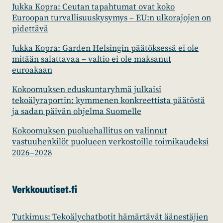
Jukka Kopra: Ceutan tapahtumat ovat koko
Euroopan turvallisuuskysymys – EU:n ulkorajojen on
pidettävä
Jukka Kopra: Garden Helsingin päätöksessä ei ole
mitään salattavaa – valtio ei ole maksanut
euroakaan
Kokoomuksen eduskuntaryhmä julkaisi
tekoälyraportin: kymmenen konkreettista päätöstä
ja sadan päivän ohjelma Suomelle
Kokoomuksen puoluehallitus on valinnut
vastuuhenkilöt puolueen verkostoille toimikaudeksi
2026–2028
Verkkouutiset.fi
Tutkimus: Tekoälychatbotit hämärtävät äänestäjien