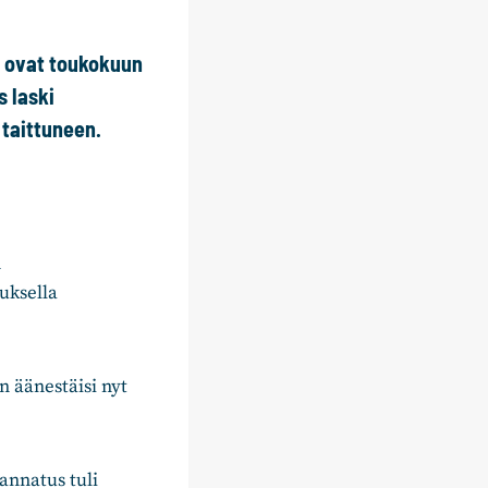
P ovat toukokuun
 laski
taittuneen.
n
uksella
n äänestäisi nyt
annatus tuli