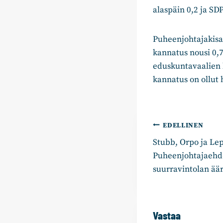
alaspäin 0,2 ja SD
Puheenjohtajakisa
kannatus nousi 0,7
eduskuntavaalien 
kannatus on ollut h
Artikkelie
EDELLINEN
Stubb, Orpo ja Le
selaus
Puheenjohtajaehdok
suurravintolan ää
Vastaa