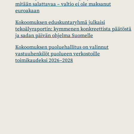
mitään salattavaa – valtio ei ole maksanut
euroakaan
Kokoomuksen eduskuntaryhmä julkaisi
tekoälyraportin: kymmenen konkreettista päätöstä
ja sadan päivän ohjelma Suomelle
Kokoomuksen puoluehallitus on valinnut
vastuuhenkilöt puolueen verkostoille
toimikaudeksi 2026–2028