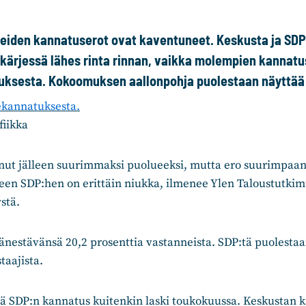
eiden kannatuserot ovat kaventuneet. Keskusta ja SD
kärjessä lähes rinta rinnan, vaikka molempien kannatus
auksesta. Kokoomuksen aallonpohja puolestaan näyttää 
fiikka
nut jälleen suurimmaksi puolueeksi, mutta ero suurimpaa
een SDP:hen on erittäin niukka, ilmenee Ylen Taloustutkim
stä.
änestävänsä 20,2 prosenttia vastanneista. SDP:tä puolestaa
taajista.
ä SDP:n kannatus kuitenkin laski toukokuussa. Keskustan k