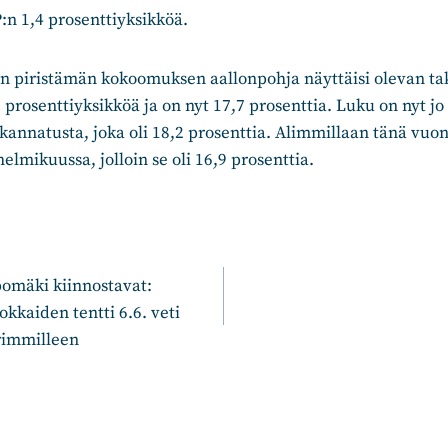
P:n 1,4 prosenttiyksikköä.
n piristämän kokoomuksen aallonpohja näyttäisi olevan tak
 prosenttiyksikköä ja on nyt 17,7 prosenttia. Luku on nyt jo
kannatusta, joka oli 18,2 prosenttia. Alimmillaan tänä v
elmikuussa, jolloin se oli 16,9 prosenttia.
n
pomäki kiinnostavat:
kaiden tentti 6.6. veti
rimmilleen