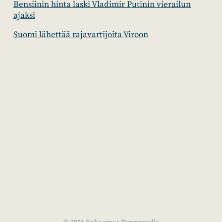
Bensiinin hinta laski Vladimir Putinin vierailun
ajaksi
Suomi lähettää rajavartijoita Viroon