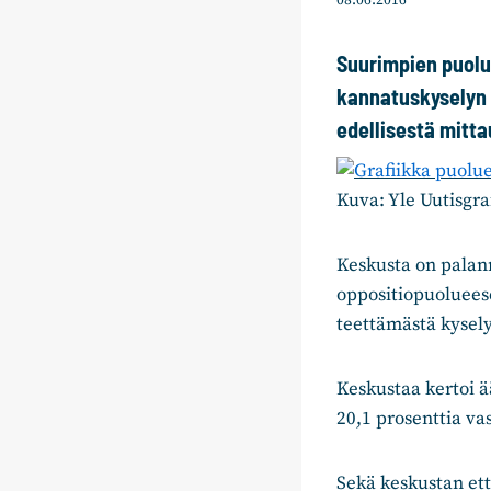
08.06.2016
Suurimpien puolu
kannatuskyselyn 
edellisestä mitt
Kuva: Yle Uutisgra
Keskusta on palan
oppositiopuoluees
teettämästä kysely
Keskustaa kertoi ä
20,1 prosenttia vas
Sekä keskustan ett