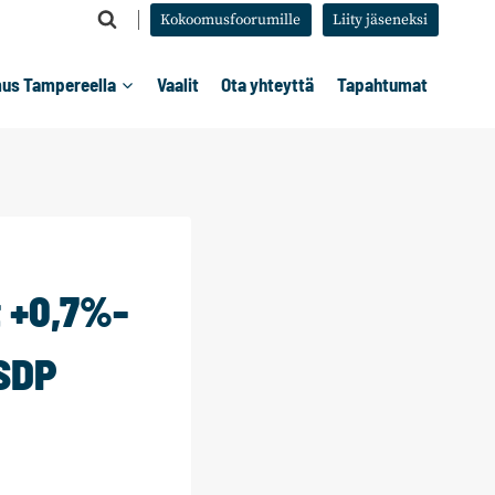
Kokoomusfoorumille
Liity jäseneksi
us Tampereella
Vaalit
Ota yhteyttä
Tapahtumat
 +0,7%-
 SDP