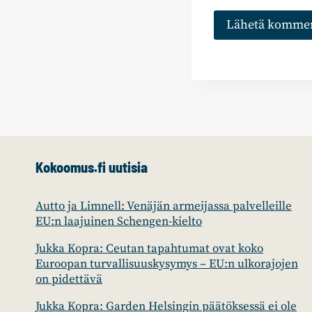
Kokoomus.fi uutisia
Autto ja Limnell: Venäjän armeijassa palvelleille
EU:n laajuinen Schengen-kielto
Jukka Kopra: Ceutan tapahtumat ovat koko
Euroopan turvallisuuskysymys – EU:n ulkorajojen
on pidettävä
Jukka Kopra: Garden Helsingin päätöksessä ei ole