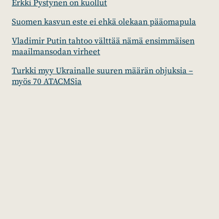
Erkki Pystynen on kuollut
Suomen kasvun este ei ehkä olekaan pääomapula
Vladimir Putin tahtoo välttää nämä ensimmäisen
maailmansodan virheet
Turkki myy Ukrainalle suuren määrän ohjuksia –
myös 70 ATACMSia