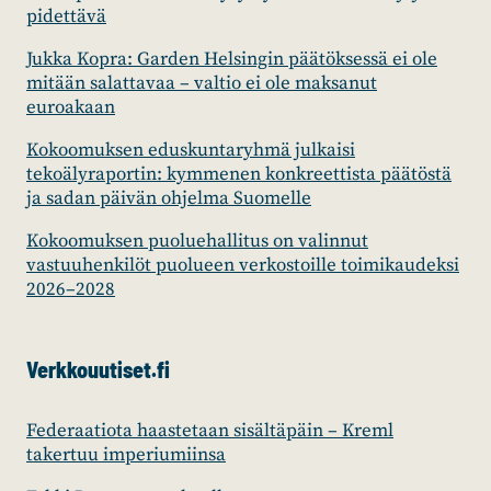
pidettävä
Jukka Kopra: Garden Helsingin päätöksessä ei ole
mitään salattavaa – valtio ei ole maksanut
euroakaan
Kokoomuksen eduskuntaryhmä julkaisi
tekoälyraportin: kymmenen konkreettista päätöstä
ja sadan päivän ohjelma Suomelle
Kokoomuksen puoluehallitus on valinnut
vastuuhenkilöt puolueen verkostoille toimikaudeksi
2026–2028
Verkkouutiset.fi
Federaatiota haastetaan sisältäpäin – Kreml
takertuu imperiumiinsa