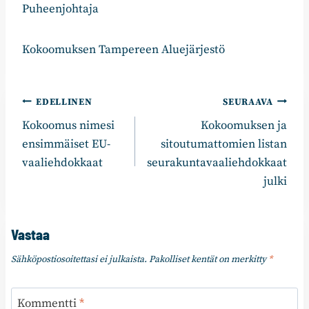
Puheenjohtaja
Kokoomuksen Tampereen Aluejärjestö
Artikkelien
EDELLINEN
SEURAAVA
Kokoomus nimesi
Kokoomuksen ja
selaus
ensimmäiset EU-
sitoutumattomien listan
vaaliehdokkaat
seurakuntavaaliehdokkaat
julki
Vastaa
Sähköpostiosoitettasi ei julkaista.
Pakolliset kentät on merkitty
*
Kommentti
*