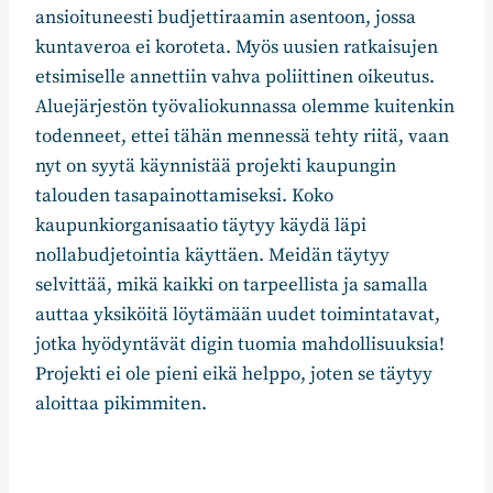
ansioituneesti budjettiraamin asentoon, jossa
kuntaveroa ei koroteta. Myös uusien ratkaisujen
etsimiselle annettiin vahva poliittinen oikeutus.
Aluejärjestön työvaliokunnassa olemme kuitenkin
todenneet, ettei tähän mennessä tehty riitä, vaan
nyt on syytä käynnistää projekti kaupungin
talouden tasapainottamiseksi. Koko
kaupunkiorganisaatio täytyy käydä läpi
nollabudjetointia käyttäen. Meidän täytyy
selvittää, mikä kaikki on tarpeellista ja samalla
auttaa yksiköitä löytämään uudet toimintatavat,
jotka hyödyntävät digin tuomia mahdollisuuksia!
Projekti ei ole pieni eikä helppo, joten se täytyy
aloittaa pikimmiten.