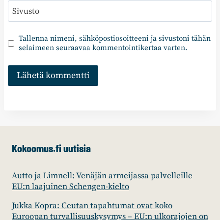
Sivusto
Tallenna nimeni, sähköpostiosoitteeni ja sivustoni tähän
selaimeen seuraavaa kommentointikertaa varten.
Kokoomus.fi uutisia
Autto ja Limnell: Venäjän armeijassa palvelleille
EU:n laajuinen Schengen-kielto
Jukka Kopra: Ceutan tapahtumat ovat koko
Euroopan turvallisuuskysymys – EU:n ulkorajojen on