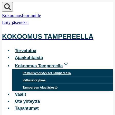
Siirry
sisältöön
Kokoomusfoorumille
Liity jäseneksi
KOKOOMUS TAMPEREELLA
Tervetuloa
Ajankohtaista
Kokoomus Tampereella
Paikallisyhdistykset Tampereella
Valtuustoryhmä
Tampereen Aluejärjestö
Vaalit
Ota yhteyttä
Tapahtumat