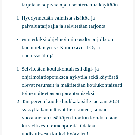
tarjotaan sopivaa opetusmateriaalia käyttöön
Hyödynnetään valmista sisältöä ja
palvaluntarjoajia ja selvitetään tarjonta
esimerkiksi ohjelmoinnin osalta tarjolla on
tamperelaisyritys Koodikaverit Oy:n
opetussisältöjä
Selvitetään koulukohtaisesti digi- ja
ohjelmointiopetuksen nykytila sekä käytössä
olevat resurssit ja määritetään koulukohtaisesti
toimenpiteet asian parantamiseksi
Tampereen kuudesluokkalaisille jaetaan 2024
syksyllä kannettavat tietokoneet, tämän
vuosikurssin sisältöjen luontiin kohdistetaan
kiireellisesti toimenpiteitä. Otetaan
uudistuksesta kaikki hyöty irti!