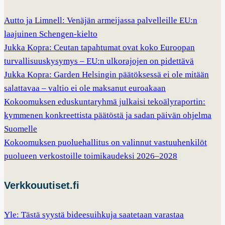
Autto ja Limnell: Venäjän armeijassa palvelleille EU:n
laajuinen Schengen-kielto
Jukka Kopra: Ceutan tapahtumat ovat koko Euroopan
turvallisuuskysymys – EU:n ulkorajojen on pidettävä
Jukka Kopra: Garden Helsingin päätöksessä ei ole mitään
salattavaa – valtio ei ole maksanut euroakaan
Kokoomuksen eduskuntaryhmä julkaisi tekoälyraportin:
kymmenen konkreettista päätöstä ja sadan päivän ohjelma
Suomelle
Kokoomuksen puoluehallitus on valinnut vastuuhenkilöt
puolueen verkostoille toimikaudeksi 2026–2028
Verkkouutiset.fi
Yle: Tästä syystä bideesuihkuja saatetaan varastaa