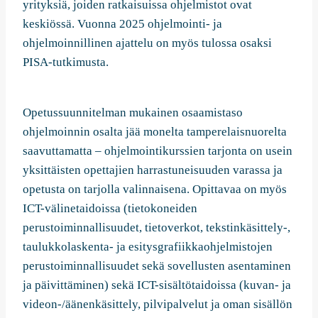
yrityksiä, joiden ratkaisuissa ohjelmistot ovat
keskiössä. Vuonna 2025 ohjelmointi- ja
ohjelmoinnillinen ajattelu on myös tulossa osaksi
PISA-tutkimusta.
Opetussuunnitelman mukainen osaamistaso
ohjelmoinnin osalta jää monelta tamperelaisnuorelta
saavuttamatta – ohjelmointikurssien tarjonta on usein
yksittäisten opettajien harrastuneisuuden varassa ja
opetusta on tarjolla valinnaisena. Opittavaa on myös
ICT-välinetaidoissa (tietokoneiden
perustoiminnallisuudet, tietoverkot, tekstinkäsittely-,
taulukkolaskenta- ja esitysgrafiikkaohjelmistojen
perustoiminnallisuudet sekä sovellusten asentaminen
ja päivittäminen) sekä ICT-sisältötaidoissa (kuvan- ja
videon-/äänenkäsittely, pilvipalvelut ja oman sisällön