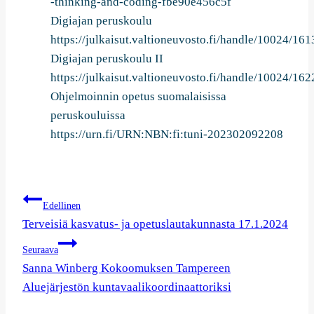
-thinking-and-coding-fbe90e456c5f
Digiajan peruskoulu
https://julkaisut.valtioneuvosto.fi/handle/10024/16
Digiajan peruskoulu II
https://julkaisut.valtioneuvosto.fi/handle/10024/16
Ohjelmoinnin opetus suomalaisissa
peruskouluissa
https://urn.fi/URN:NBN:fi:tuni-202302092208
Artikkelien
Edellinen
selaus
Terveisiä kasvatus- ja opetuslautakunnasta 17.1.2024
Seuraava
Sanna Winberg Kokoomuksen Tampereen
Aluejärjestön kuntavaalikoordinaattoriksi