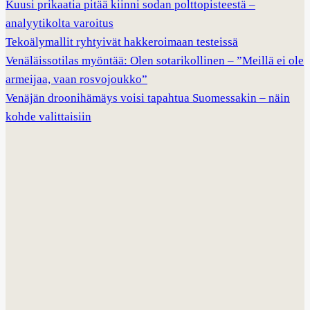
Kuusi prikaatia pitää kiinni sodan polttopisteestä –
analyytikolta varoitus
Tekoälymallit ryhtyivät hakkeroimaan testeissä
Venäläissotilas myöntää: Olen sotarikollinen – ”Meillä ei ole
armeijaa, vaan rosvojoukko”
Venäjän droonihämäys voisi tapahtua Suomessakin – näin
kohde valittaisiin