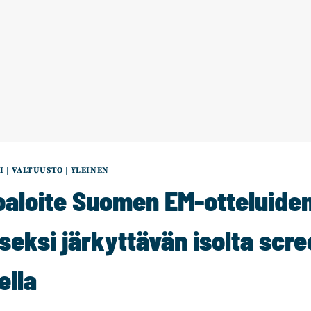
I
|
VALTUUSTO
|
YLEINEN
oaloite Suomen EM-otteluide
eksi järkyttävän isolta scre
ella