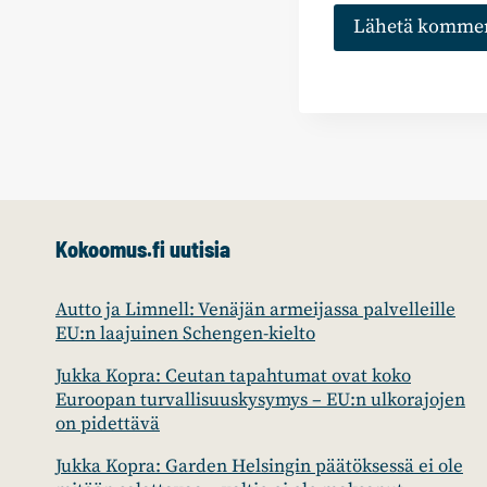
Kokoomus.fi uutisia
Autto ja Limnell: Venäjän armeijassa palvelleille
EU:n laajuinen Schengen-kielto
Jukka Kopra: Ceutan tapahtumat ovat koko
Euroopan turvallisuuskysymys – EU:n ulkorajojen
on pidettävä
Jukka Kopra: Garden Helsingin päätöksessä ei ole