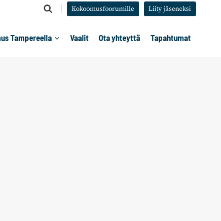
Kokoomusfoorumille
Liity jäseneksi
us Tampereella
Vaalit
Ota yhteyttä
Tapahtumat