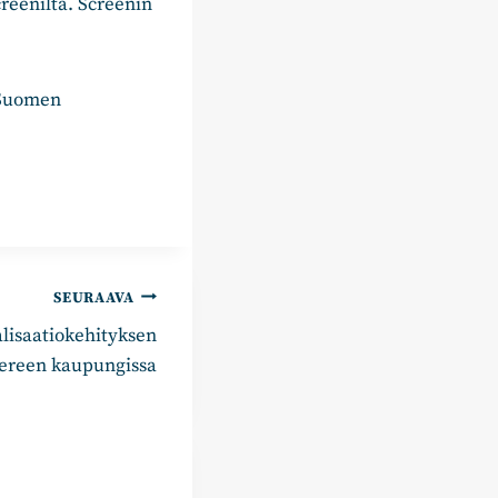
reeniltä. Screenin
a Suomen
SEURAAVA
alisaatiokehityksen
ereen kaupungissa