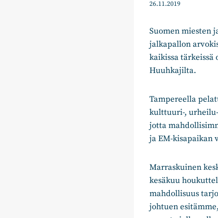
26.11.2019
Suomen miesten ja
jalkapallon arvoki
kaikissa tärkeissä
Huuhkajilta.
Tampereella pelat
kulttuuri-, urheil
jotta mahdollisim
ja EM-kisapaikan 
Marraskuinen kesku
kesäkuu houkuttel
mahdollisuus tarjo
johtuen esitämme