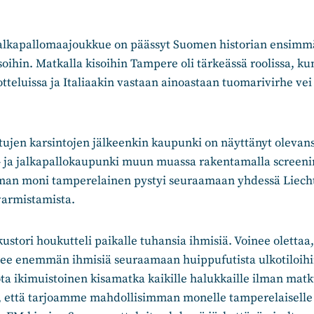
lkapallomaajoukkue on päässyt Suomen historian ensimmä
soihin. Matkalla kisoihin Tampere oli tärkeässä roolissa, kun
 otteluissa ja Italiaakin vastaan ainoastaan tuomarivirhe vei
tujen karsintojen jälkeenkin kaupunki on näyttänyt olevans
u- ja jalkapallokaupunki muun muassa rakentamalla screenin
man moni tamperelainen pystyi seuraamaan yhdessä Liecht
varmistamista.
stori houkutteli paikalle tuhansia ihmisiä. Voinee olettaa
ee enemmän ihmisiä seuraamaan huippufutista ulkotiloihi
ta ikimuistoinen kisamatka kaikille halukkaille ilman matk
, että tarjoamme mahdollisimman monelle tamperelaisell