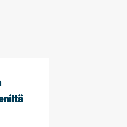
n
eniltä