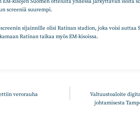
n EM-kisojen Suomen otteluita yhdessä järkyttävän isolta sc
urun screeniä suurempi.
screenin sijainnille olisi Ratinan stadion, joka voisi autta
kamaan Ratinan taikaa myös EM-kisoissa.
n
ettiin verorauha
Valtuustoaloite digit
johtamisesta Tamp