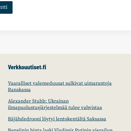
Verkkouutiset.fi
Vaaralliset valemeduusat sulkivat uimarantoja
Ranskassa
Alexander Stubb: Ukrainan
ilmapuolustusjärjestelmää tulee vahvistaa
Räjähdedrooni löytyi lentokentältä Saksassa
Bensiinin hinta laski Vladimir Putinin vierailun