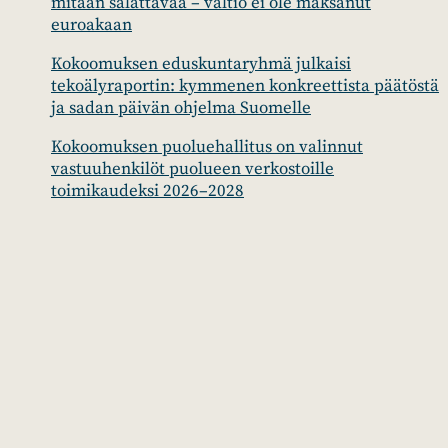
mitään salattavaa – valtio ei ole maksanut
euroakaan
Kokoomuksen eduskuntaryhmä julkaisi
tekoälyraportin: kymmenen konkreettista päätöstä
ja sadan päivän ohjelma Suomelle
Kokoomuksen puoluehallitus on valinnut
vastuuhenkilöt puolueen verkostoille
toimikaudeksi 2026–2028