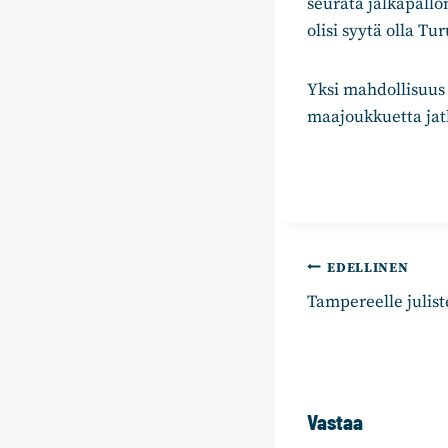
seurata jalkapallo
olisi syytä olla T
Yksi mahdollisuus 
maajoukkuetta jat
Artikkelie
EDELLINEN
Tampereelle julist
selaus
Vastaa