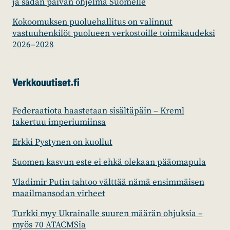
ja sadan päivän ohjelma Suomelle
Kokoomuksen puoluehallitus on valinnut
vastuuhenkilöt puolueen verkostoille toimikaudeksi
2026–2028
Verkkouutiset.fi
Federaatiota haastetaan sisältäpäin – Kreml
takertuu imperiumiinsa
Erkki Pystynen on kuollut
Suomen kasvun este ei ehkä olekaan pääomapula
Vladimir Putin tahtoo välttää nämä ensimmäisen
maailmansodan virheet
Turkki myy Ukrainalle suuren määrän ohjuksia –
myös 70 ATACMSia