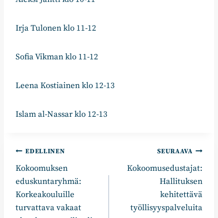
Irja Tulonen klo 11-12
Sofia Vikman klo 11-12
Leena Kostiainen klo 12-13
Islam al-Nassar klo 12-13
Artikkelien
EDELLINEN
SEURAAVA
Kokoomuksen
Kokoomusedustajat:
selaus
eduskuntaryhmä:
Hallituksen
Korkeakouluille
kehitettävä
turvattava vakaat
työllisyyspalveluita