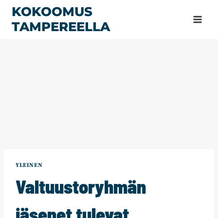
Siirry
KOKOOMUS
sisältöön
TAMPEREELLA
YLEINEN
Valtuustoryhmän
jäsenet tulevat