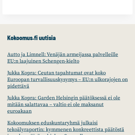
Kokoomus.fi uutisia
Autto ja Limnell: Venäjän armeijassa palvelleille
EU:n laajuinen Schengen-kielto
Jukka Kopra: Ceutan tapahtumat ovat koko
Euroopan turvallisuuskysymys – EU:n ulkorajojen on
pidettävä
Jukka Kopra: Garden Helsingin päätöksessä ei ole
mitään salattavaa – valtio ei ole maksanut
euroakaan
Kokoomuksen eduskuntaryhmä julkaisi
tekoälyraportin: kymmenen konkreettista päätöstä