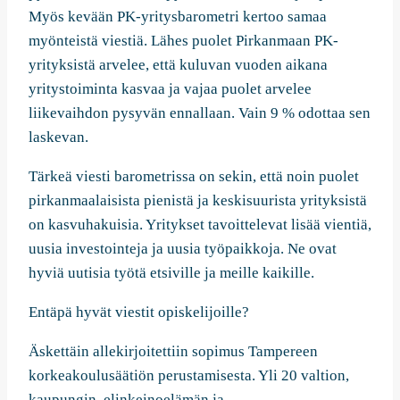
Myös kevään PK-yritysbarometri kertoo samaa
myönteistä viestiä. Lähes puolet Pirkanmaan PK-
yrityksistä arvelee, että kuluvan vuoden aikana
yritystoiminta kasvaa ja vajaa puolet arvelee
liikevaihdon pysyvän ennallaan. Vain 9 % odottaa sen
laskevan.
Tärkeä viesti barometrissa on sekin, että noin puolet
pirkanmaalaisista pienistä ja keskisuurista yrityksistä
on kasvuhakuisia. Yritykset tavoittelevat lisää vientiä,
uusia investointeja ja uusia työpaikkoja. Ne ovat
hyviä uutisia työtä etsiville ja meille kaikille.
Entäpä hyvät viestit opiskelijoille?
Äskettäin allekirjoitettiin sopimus Tampereen
korkeakoulusäätiön perustamisesta. Yli 20 valtion,
kaupungin, elinkeinoelämän ja