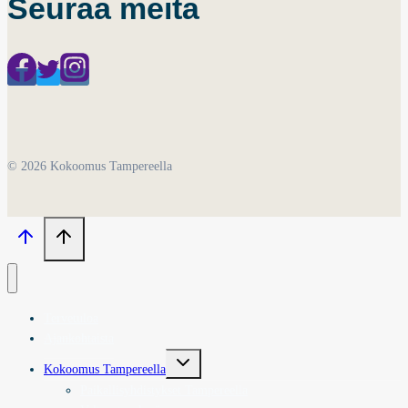
Seuraa meitä
© 2026 Kokoomus Tampereella
Tervetuloa
Ajankohtaista
Toggle
Kokoomus Tampereella
child
menu
Paikallisyhdistykset Tampereella