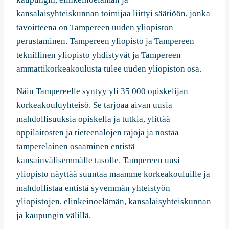
kansalaisyhteiskunnan toimijaa liittyi säätiöön, jonka
tavoitteena on Tampereen uuden yliopiston
perustaminen. Tampereen yliopisto ja Tampereen
teknillinen yliopisto yhdistyvät ja Tampereen
ammattikorkeakoulusta tulee uuden yliopiston osa.
Näin Tampereelle syntyy yli 35 000 opiskelijan
korkeakouluyhteisö. Se tarjoaa aivan uusia
mahdollisuuksia opiskella ja tutkia, ylittää
oppilaitosten ja tieteenalojen rajoja ja nostaa
tamperelainen osaaminen entistä
kansainvälisemmälle tasolle. Tampereen uusi
yliopisto näyttää suuntaa maamme korkeakouluille ja
mahdollistaa entistä syvemmän yhteistyön
yliopistojen, elinkeinoelämän, kansalaisyhteiskunnan
ja kaupungin välillä.