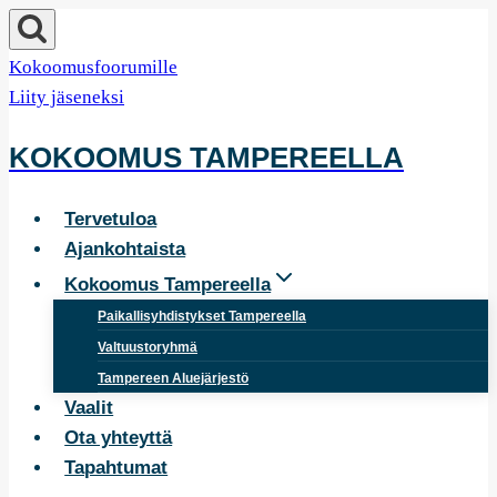
Siirry
sisältöön
Kokoomusfoorumille
Liity jäseneksi
KOKOOMUS TAMPEREELLA
Tervetuloa
Ajankohtaista
Kokoomus Tampereella
Paikallisyhdistykset Tampereella
Valtuustoryhmä
Tampereen Aluejärjestö
Vaalit
Ota yhteyttä
Tapahtumat