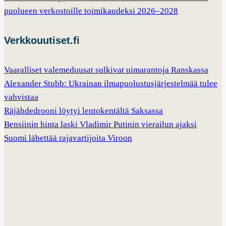
puolueen verkostoille toimikaudeksi 2026–2028
Verkkouutiset.fi
Vaaralliset valemeduusat sulkivat uimarantoja Ranskassa
Alexander Stubb: Ukrainan ilmapuolustusjärjestelmää tulee
vahvistaa
Räjähdedrooni löytyi lentokentältä Saksassa
Bensiinin hinta laski Vladimir Putinin vierailun ajaksi
Suomi lähettää rajavartijoita Viroon