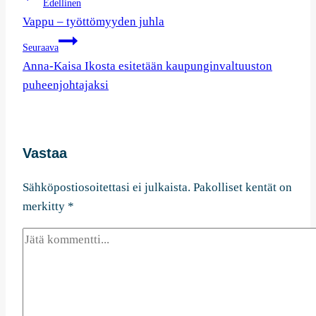
Artikkelien
Edellinen
selaus
Vappu – työttömyyden juhla
Seuraava
Anna-Kaisa Ikosta esitetään kaupunginvaltuuston
puheenjohtajaksi
Vastaa
Sähköpostiosoitettasi ei julkaista.
Pakolliset kentät on
merkitty
*