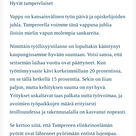
Hyvät tamperelaiset
Vappu on kansainvälinen työn päivä ja opiskelijoiden
juhla. Tampereella voimme tänä vappuna juhlia
iloisin mielin vapun molempia sankareita.
Nimittäin työllisyystilanne on lopultakin kääntynyt
kaupungissamme hyvään suuntaan. Voisi sanoa, että
seitsemän laihaa vuotta ovat päättyneet. Kun
työttömyysaste kävi korkeimmillaan 20 prosentissa,
on se tällä hetkellä 15 prosenttia. Sekin on liian
paljon, mutta kehityksen suunta on nyt hyvä.
Yritykset uskaltavat taas palkata uutta työvoimaa, ja
avoimien työpaikkojen määrä erityisesti
teollisuudessa ja rakennusalalla on kasvanut nopeasti.
Se kertoo siitä, että Tampereen elinkeinoelämän
pyörät ovat lähteneet pyörimään entistä lujempaa.