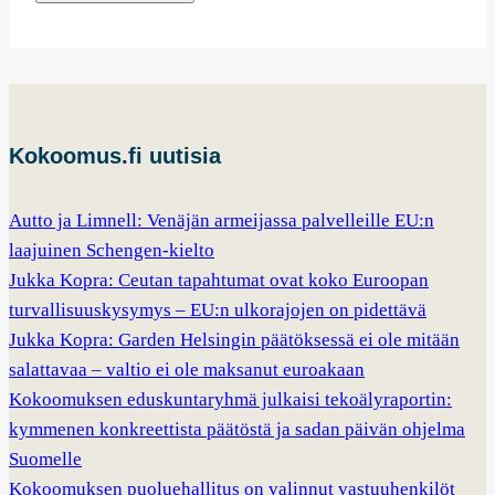
Kokoomus.fi uutisia
Autto ja Limnell: Venäjän armeijassa palvelleille EU:n
laajuinen Schengen-kielto
Jukka Kopra: Ceutan tapahtumat ovat koko Euroopan
turvallisuuskysymys – EU:n ulkorajojen on pidettävä
Jukka Kopra: Garden Helsingin päätöksessä ei ole mitään
salattavaa – valtio ei ole maksanut euroakaan
Kokoomuksen eduskuntaryhmä julkaisi tekoälyraportin:
kymmenen konkreettista päätöstä ja sadan päivän ohjelma
Suomelle
Kokoomuksen puoluehallitus on valinnut vastuuhenkilöt