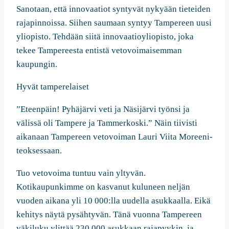
Sanotaan, että innovaatiot syntyvät nykyään tieteiden
rajapinnoissa. Siihen saumaan syntyy Tampereen uusi
yliopisto. Tehdään siitä innovaatioyliopisto, joka
tekee Tampereesta entistä vetovoimaisemman
kaupungin.
Hyvät tamperelaiset
”Eteenpäin! Pyhäjärvi veti ja Näsijärvi työnsi ja
välissä oli Tampere ja Tammerkoski.” Näin tiivisti
aikanaan Tampereen vetovoiman Lauri Viita Moreeni-
teoksessaan.
Tuo vetovoima tuntuu vain yltyvän.
Kotikaupunkimme on kasvanut kuluneen neljän
vuoden aikana yli 10 000:lla uudella asukkaalla. Eikä
kehitys näytä pysähtyvän. Tänä vuonna Tampereen
väkiluku ylittää 230 000 asukkaan rajapyykin, ja