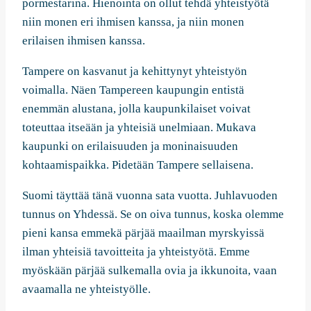
pormestarina. Hienointa on ollut tehdä yhteistyötä
niin monen eri ihmisen kanssa, ja niin monen
erilaisen ihmisen kanssa.
Tampere on kasvanut ja kehittynyt yhteistyön
voimalla. Näen Tampereen kaupungin entistä
enemmän alustana, jolla kaupunkilaiset voivat
toteuttaa itseään ja yhteisiä unelmiaan. Mukava
kaupunki on erilaisuuden ja moninaisuuden
kohtaamispaikka. Pidetään Tampere sellaisena.
Suomi täyttää tänä vuonna sata vuotta. Juhlavuoden
tunnus on Yhdessä. Se on oiva tunnus, koska olemme
pieni kansa emmekä pärjää maailman myrskyissä
ilman yhteisiä tavoitteita ja yhteistyötä. Emme
myöskään pärjää sulkemalla ovia ja ikkunoita, vaan
avaamalla ne yhteistyölle.