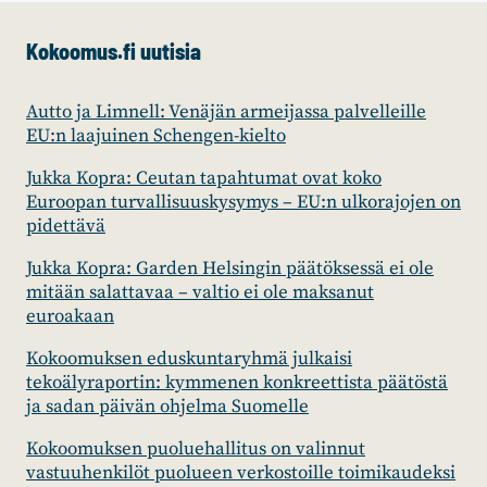
Kokoomus.fi uutisia
Autto ja Limnell: Venäjän armeijassa palvelleille
EU:n laajuinen Schengen-kielto
Jukka Kopra: Ceutan tapahtumat ovat koko
Euroopan turvallisuuskysymys – EU:n ulkorajojen on
pidettävä
Jukka Kopra: Garden Helsingin päätöksessä ei ole
mitään salattavaa – valtio ei ole maksanut
euroakaan
Kokoomuksen eduskuntaryhmä julkaisi
tekoälyraportin: kymmenen konkreettista päätöstä
ja sadan päivän ohjelma Suomelle
Kokoomuksen puoluehallitus on valinnut
vastuuhenkilöt puolueen verkostoille toimikaudeksi