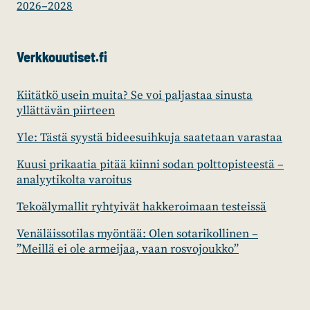
2026–2028
Verkkouutiset.fi
Kiitätkö usein muita? Se voi paljastaa sinusta
yllättävän piirteen
Yle: Tästä syystä bideesuihkuja saatetaan varastaa
Kuusi prikaatia pitää kiinni sodan polttopisteestä –
analyytikolta varoitus
Tekoälymallit ryhtyivät hakkeroimaan testeissä
Venäläissotilas myöntää: Olen sotarikollinen –
”Meillä ei ole armeijaa, vaan rosvojoukko”