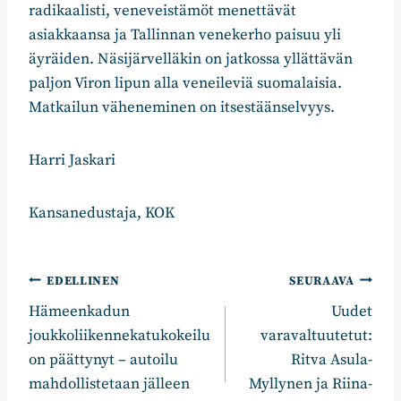
radikaalisti, veneveistämöt menettävät
asiakkaansa ja Tallinnan venekerho paisuu yli
äyräiden. Näsijärvelläkin on jatkossa yllättävän
paljon Viron lipun alla veneileviä suomalaisia.
Matkailun väheneminen on itsestäänselvyys.
Harri Jaskari
Kansanedustaja, KOK
Artikkelien
EDELLINEN
SEURAAVA
Hämeenkadun
Uudet
selaus
joukkoliikennekatukokeilu
varavaltuutetut:
on päättynyt – autoilu
Ritva Asula-
mahdollistetaan jälleen
Myllynen ja Riina-