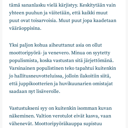
tämä sananlasku vielä kärjistyy. Keskitytään vain
yhteen puuhun ja väitetään, että kaikki muut
puut ovat toisarvoisia. Muut puut jopa kaadetaan
vääräoppisina.
Yksi paljon kohua aiheuttanut asia on ollut
moottoripyörä- ja venevero. Minua on syytetty
populismista, koska vastustan sitä järjettömänä.
Varsinainen populistinen teko tapahtui kuitenkin
jo hallitusneuvotteluissa, jolloin ilakoitiin siitä,
että juppikootterien ja huvikuunarien omistajat
saadaan nyt lisäverolle.
Vastustukseni syy on kuitenkin isomman kuvan
näkeminen. Valtion verotulot eivät kasva, vaan
vähenevät. Moottoripyöräkauppa supistuu