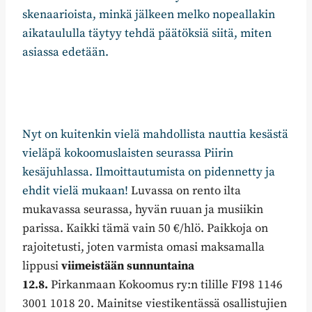
skenaarioista, minkä jälkeen melko nopeallakin
aikataululla täytyy tehdä päätöksiä siitä, miten
asiassa edetään.
Nyt on kuitenkin vielä mahdollista nauttia kesästä
vieläpä kokoomuslaisten seurassa Piirin
kesäjuhlassa. Ilmoittautumista on pidennetty ja
ehdit vielä mukaan!
Luvassa on rento ilta
mukavassa seurassa, hyvän ruuan ja musiikin
parissa. Kaikki tämä vain 50 €/hlö. Paikkoja on
rajoitetusti, joten varmista omasi maksamalla
lippusi
viimeistään sunnuntaina
12.8.
Pirkanmaan Kokoomus ry:n tilille FI98 1146
3001 1018 20. Mainitse viestikentässä osallistujien