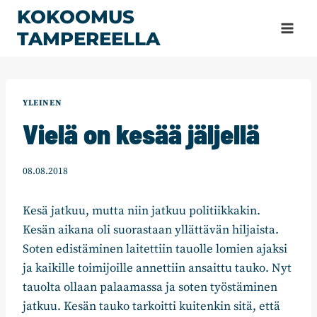
Siirry
KOKOOMUS
sisältöön
TAMPEREELLA
YLEINEN
Vielä on kesää jäljellä
08.08.2018
Kesä jatkuu, mutta niin jatkuu politiikkakin.
Kesän aikana oli suorastaan yllättävän hiljaista.
Soten edistäminen laitettiin tauolle lomien ajaksi
ja kaikille toimijoille annettiin ansaittu tauko. Nyt
tauolta ollaan palaamassa ja soten työstäminen
jatkuu. Kesän tauko tarkoitti kuitenkin sitä, että