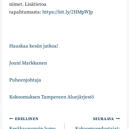
nimet. Lisätietoa
tapahtumasta:
https://bit.ly/2HMpWJp
Hauskaa kesän jatkoa!
Jouni Markkanen
Puheenjohtaja
Kokoomuksen Tampereen Aluejärjestö
Artikkelien
EDELLINEN
SEURAAVA
Kesäkaupungin lumo
Kokoomusedustajat: