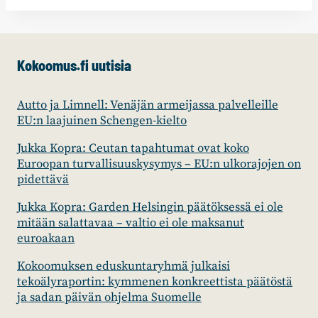
Kokoomus.fi uutisia
Autto ja Limnell: Venäjän armeijassa palvelleille
EU:n laajuinen Schengen-kielto
Jukka Kopra: Ceutan tapahtumat ovat koko
Euroopan turvallisuuskysymys – EU:n ulkorajojen on
pidettävä
Jukka Kopra: Garden Helsingin päätöksessä ei ole
mitään salattavaa – valtio ei ole maksanut
euroakaan
Kokoomuksen eduskuntaryhmä julkaisi
tekoälyraportin: kymmenen konkreettista päätöstä
ja sadan päivän ohjelma Suomelle