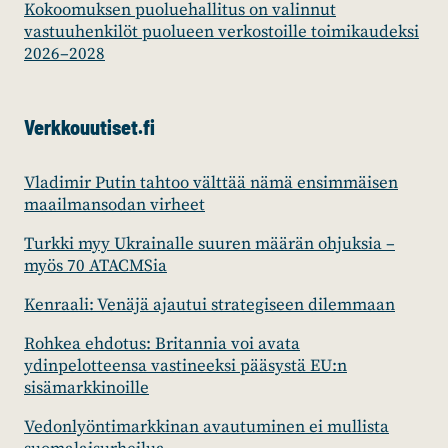
Kokoomuksen puoluehallitus on valinnut
vastuuhenkilöt puolueen verkostoille toimikaudeksi
2026–2028
Verkkouutiset.fi
Vladimir Putin tahtoo välttää nämä ensimmäisen
maailmansodan virheet
Turkki myy Ukrainalle suuren määrän ohjuksia –
myös 70 ATACMSia
Kenraali: Venäjä ajautui strategiseen dilemmaan
Rohkea ehdotus: Britannia voi avata
ydinpelotteensa vastineeksi pääsystä EU:n
sisämarkkinoille
Vedonlyöntimarkkinan avautuminen ei mullista