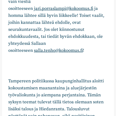
vain viestiä
osoitteeseen
jari.porraslampi@kokoomus.fi
ja
homma lähtee sillä hyvin liikkeelle! Toiset vaalit,
joihin kannattaa lähteä ehdolle, ovat
seurakuntavaalit. Jos olet kiinnostunut
ehdokkuudesta, tai tiedät hyvän ehdokkaan, ole
yhteydessä Sallaan
osoitteeseen
salla.tenho@kokoomus.fi
!
Tampereen politiikassa kaupunginhallitus aloitti
kokoustamisen maanantaina ja aluejärjestön
työvaliokunta jo aiempana perjantaina. Tämän
syksyn teemat tulevat tällä tietoa olemaan soten
lisäksi talous ja Hiedanranta. Talousluvut
näyttävät vain pahenevan, eikä positiivinen