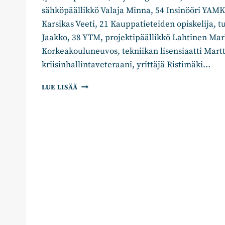
sähköpäällikkö Valaja Minna, 54 Insinööri YAMK
Karsikas Veeti, 21 Kauppatieteiden opiskelija, 
Jaakko, 38 YTM, projektipäällikkö Lahtinen Ma
Korkeakouluneuvos, tekniikan lisensiaatti Martt
kriisinhallintaveteraani, yrittäjä Ristimäki…
TAMPERELAINEN
LUE LISÄÄ
KOKOOMUS
NIMESI
UUSIA
KUNTAVAALIEHDOKKAITA