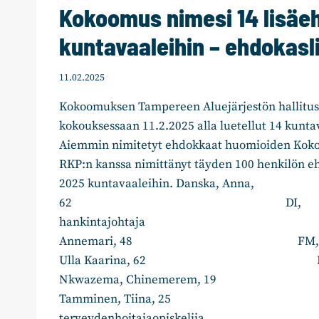
Kokoomus nimesi 14 lisäe
kuntavaaleihin – ehdokasl
11.02.2025
Kokoomuksen Tampereen Aluejärjestön hallitus
kokouksessaan 11.2.2025 alla luetellut 14 kunta
Aiemmin nimitetyt ehdokkaat huomioiden Kokoo
RKP:n kanssa nimittänyt täyden 100 henkilön e
2025 kuntavaaleihin. Danska, Anna,
62 DI,
hankintajohtaja Kall
Annemari, 48 FM, lukion le
Ulla Kaarina, 62 FM, op
Nkwazema, Chinemerem, 19 
Tamminen, Tiina, 25 lä
terveydenhoitajaopiskelija…