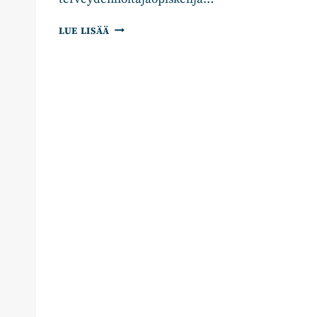
KOKOOMUS
LUE LISÄÄ
NIMESI
14
LISÄEHDOKASTA
KUNTAVAALEIHIN
–
EHDOKASLISTA
TÄYNNÄ!