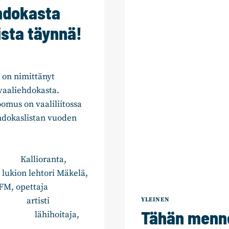
hdokasta
ista täynnä!
 on nimittänyt
vaaliehdokasta.
mus on vaaliliitossa
hdokaslistan vuoden
ioranta,
htori Mäkelä,
ettaja
artisti
YLEINEN
Tähän menne
hihoitaja,