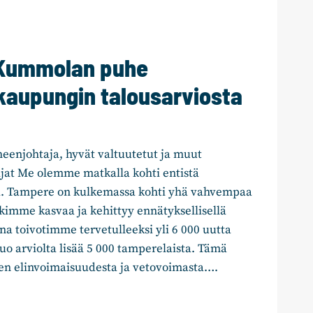
 Kummolan puhe
aupungin talousarviosta
eenjohtaja, hyvät valtuutetut ja muut
lijat Me olemme matkalla kohti entistä
 Tampere on kulkemassa kohti yhä vahvempaa
kimme kasvaa ja kehittyy ennätyksellisellä
nna toivotimme tervetulleeksi yli 6 000 uutta
uo arviolta lisää 5 000 tamperelaista. Tämä
en elinvoimaisuudesta ja vetovoimasta….