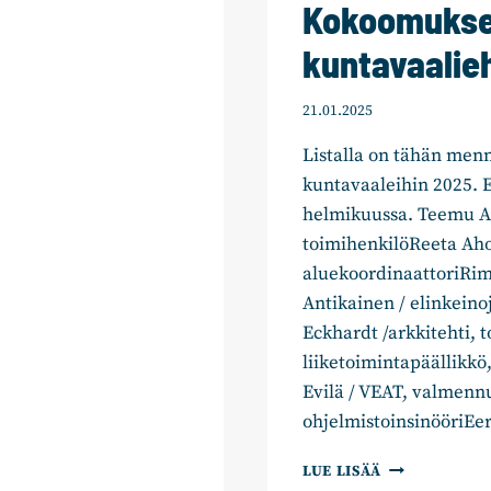
Kokoomukse
kuntavaalie
21.01.2025
Listalla on tähän menn
kuntavaaleihin 2025. 
helmikuussa. Teemu Aal
toimihenkilöReeta Aho
aluekoordinaattoriRim
Antikainen / elinkeino
Eckhardt /arkkitehti, 
liiketoimintapäällikk
Evilä / VEAT, valmenn
ohjelmistoinsinööriE
TÄHÄN
LUE LISÄÄ
MENNESSÄ