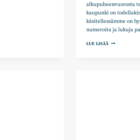
alkupuheenvuorosta ta
kaupunki on todellakin
käsitellessämme on hyv
numeroita ja lukuja pa
TALOUSARVI
LUE LISÄÄ
RYHMÄPUHEE
–
KOKOOMUKS
JA
RKP:N
TAMPEREEN
VALTUUSTOR