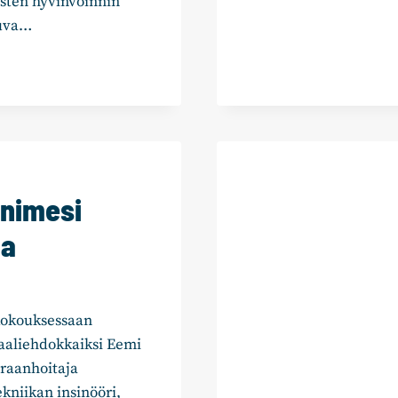
isten hyvinvoinnin
PUHE
juva…
TAMPEREEN
KAUPUNGIN
TALOUSARVIO
nimesi
ta
kokouksessaan
aaliehdokkaiksi Eemi
iraanhoitaja
kniikan insinööri,