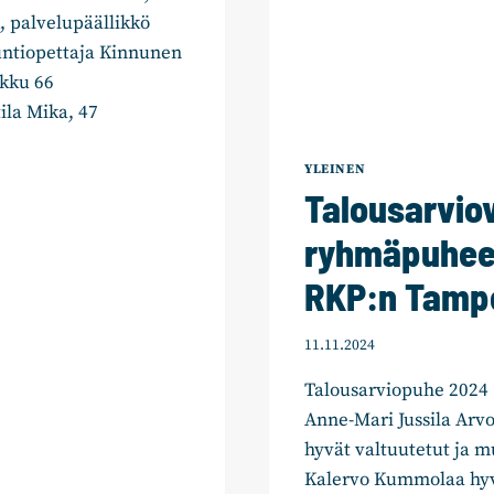
, palvelupäällikkö
tuntiopettaja Kinnunen
rkku 66
ila Mika, 47
YLEINEN
Talousarvio
ryhmäpuhee
RKP:n Tamp
11.11.2024
Talousarviopuhe 2024 
Anne-Mari Jussila Arvo
hyvät valtuutetut ja m
Kalervo Kummolaa hyväs