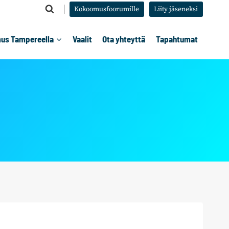
Kokoomusfoorumille
Liity jäseneksi
us Tampereella
Vaalit
Ota yhteyttä
Tapahtumat