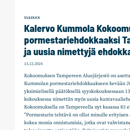
YLEINEN
Kalervo Kummola Kokoom
pormestariehdokkaaksi T
ja uusia nimettyjä ehdokk
13.12.2024
Kokoomuksen Tampereen Aluejärjestö on asetta
Kummolan pormestariehdokkaakseen kevään 20
yksimielisellä päätöksellä syyskokouksessaan 1
kokouksessa nimettiin myös uusia kuntavaalieh
Kokoomuksella on Tampereella nyt kasassa 83 e
”Pormestarin tehtävä on ollut minulle erityisen
kokea monia onnistumisia, jotka ovat vahvista