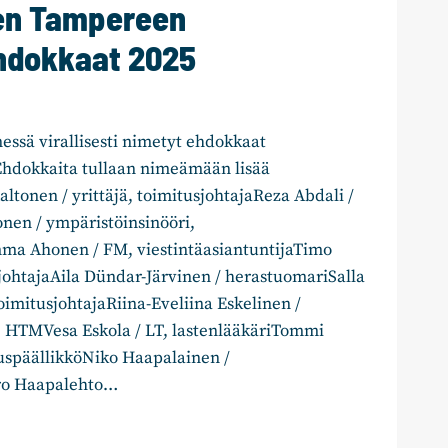
n Tampereen
hdokkaat 2025
essä virallisesti nimetyt ehdokkaat
Ehdokkaita tullaan nimeämään lisää
tonen / yrittäjä, toimitusjohtajaReza Abdali /
nen / ympäristöinsinööri,
ma Ahonen / FM, viestintäasiantuntijaTimo
johtajaAila Dündar-Järvinen / herastuomariSalla
toimitusjohtajaRiina-Eveliina Eskelinen /
ö, HTMVesa Eskola / LT, lastenlääkäriTommi
uspäällikköNiko Haapalainen /
ero Haapalehto…