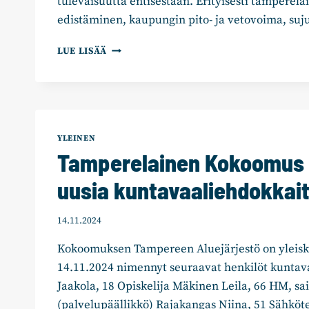
tulevaisuutta entisestään. Erityisesti tamperela
edistäminen, kaupungin pito- ja vetovoima, su
KALERVO
LUE LISÄÄ
KUMMOLA
KOKOOMUKSEN
PORMESTARIEHDOKKAAKSI
TAMPEREELLA
JA
UUSIA
YLEINEN
NIMETTYJÄ
Tamperelainen Kokoomus 
EHDOKKAITA
uusia kuntavaaliehdokkai
14.11.2024
Kokoomuksen Tampereen Aluejärjestö on yleis
14.11.2024 nimennyt seuraavat henkilöt kuntav
Jaakola, 18 Opiskelija Mäkinen Leila, 66 HM, sa
(palvelupäällikkö) Rajakangas Niina, 51 Sähköte