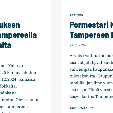
YLEINEN
uksen
Pormestari
ampereella
Tampereen k
aita
27.11.2024
Arvoisa valtuuston puh
läsnäolijat, hyvät kuu
nut Kalervo
vahvempaa kaupunkia.
25 kuntavaaleihin
tulevaisuutta. Kaupun
3.12.2024. Samassa
tahdilla, ja viime vuo
dokkaita.
asukasta. Tämä vuosi t
hdokasta.
kasvu kertoo Tampere
 antoisa. Olen saanut
neet Tampereen
PORMESTARI
LUE LISÄÄ
KUMMOLAN