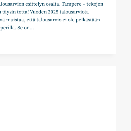
lousarvion esittelyn osalta. Tampere – tekojen
 täysin totta! Vuoden 2025 talousarviota
ä muistaa, että talousarvio ei ole pelkästään
perilla. Se on…
OVALTUUSTON
NVUORO
EN
YHMÄ