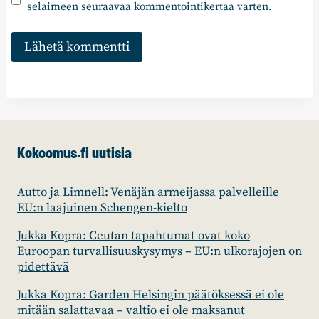
selaimeen seuraavaa kommentointikertaa varten.
Kokoomus.fi uutisia
Autto ja Limnell: Venäjän armeijassa palvelleille
EU:n laajuinen Schengen-kielto
Jukka Kopra: Ceutan tapahtumat ovat koko
Euroopan turvallisuuskysymys – EU:n ulkorajojen on
pidettävä
Jukka Kopra: Garden Helsingin päätöksessä ei ole
mitään salattavaa – valtio ei ole maksanut