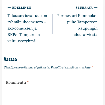
Artikkelien
EDELLINEN
SEURAAVA
Talousarviovaltuuston
Pormestari Kummolan
selaus
ryhmäpuheenvuoro –
puhe Tampereen
Kokoomuksen ja
kaupungin
RKP:n Tampereen
talousarviosta
valtuustoryhmä
Vastaa
Sähköpostiosoitettasi ei julkaista.
Pakolliset kentät on merkitty
*
Kommentti
*