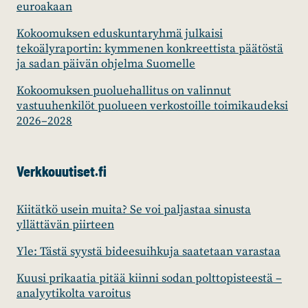
euroakaan
Kokoomuksen eduskuntaryhmä julkaisi
tekoälyraportin: kymmenen konkreettista päätöstä
ja sadan päivän ohjelma Suomelle
Kokoomuksen puoluehallitus on valinnut
vastuuhenkilöt puolueen verkostoille toimikaudeksi
2026–2028
Verkkouutiset.fi
Kiitätkö usein muita? Se voi paljastaa sinusta
yllättävän piirteen
Yle: Tästä syystä bideesuihkuja saatetaan varastaa
Kuusi prikaatia pitää kiinni sodan polttopisteestä –
analyytikolta varoitus