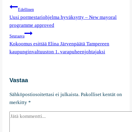
Artikkelien
Edellinen
selaus
Uusi pormestariohjelma hyväksytty – New mayoral
programme approved
Seuraava
Kokoomus esittää Elina Järvenpäätä Tampereen
kaupunginvaltuuston 1. varapuheenjohtajaksi
Vastaa
Sähköpostiosoitettasi ei julkaista.
Pakolliset kentät on
merkitty
*