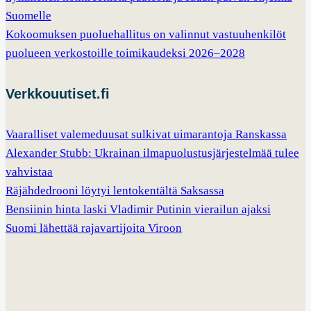
Suomelle
Kokoomuksen puoluehallitus on valinnut vastuuhenkilöt
puolueen verkostoille toimikaudeksi 2026–2028
Verkkouutiset.fi
Vaaralliset valemeduusat sulkivat uimarantoja Ranskassa
Alexander Stubb: Ukrainan ilmapuolustusjärjestelmää tulee
vahvistaa
Räjähdedrooni löytyi lentokentältä Saksassa
Bensiinin hinta laski Vladimir Putinin vierailun ajaksi
Suomi lähettää rajavartijoita Viroon