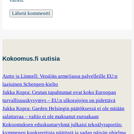
varten.
Kokoomus.fi uutisia
Autto ja Limnell: Venäjän armeijassa palvelleille EU:n
laajuinen Schengen-kielto
Jukka Kopra: Ceutan tapahtumat ovat koko Euroopan
turvallisuuskysymys – EU:n ulkorajojen on pidettävä
Jukka Kopra: Garden Helsingin päätöksessä ei ole mitään
salattavaa – valtio ei ole maksanut euroakaan
Kokoomuksen eduskuntaryhmä julkaisi tekoälyraportin:
kymmenen konkreettista päätöstä ja sadan päivän ohjelma