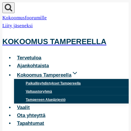
Siirry
sisältöön
Kokoomusfoorumille
Liity jäseneksi
KOKOOMUS TAMPEREELLA
Tervetuloa
Ajankohtaista
Kokoomus Tampereella
Paikallisyhdistykset Tampereella
Valtuustoryhmä
Tampereen Aluejärjestö
Vaalit
Ota yhteyttä
Tapahtumat