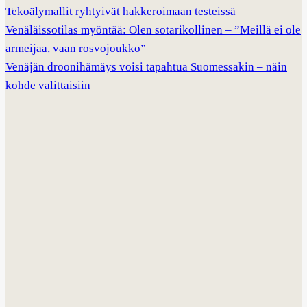
Tekoälymallit ryhtyivät hakkeroimaan testeissä
Venäläissotilas myöntää: Olen sotarikollinen – ”Meillä ei ole
armeijaa, vaan rosvojoukko”
Venäjän droonihämäys voisi tapahtua Suomessakin – näin
kohde valittaisiin