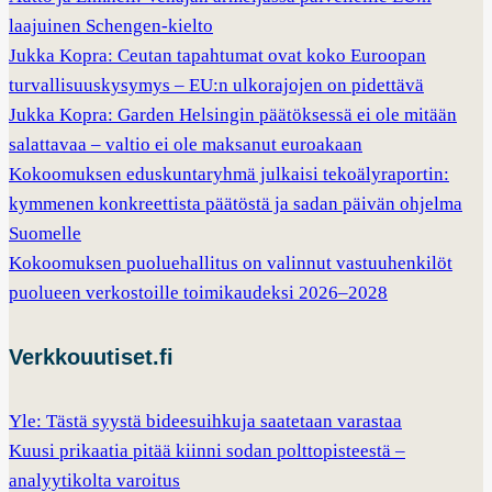
laajuinen Schengen-kielto
Jukka Kopra: Ceutan tapahtumat ovat koko Euroopan
turvallisuuskysymys – EU:n ulkorajojen on pidettävä
Jukka Kopra: Garden Helsingin päätöksessä ei ole mitään
salattavaa – valtio ei ole maksanut euroakaan
Kokoomuksen eduskuntaryhmä julkaisi tekoälyraportin:
kymmenen konkreettista päätöstä ja sadan päivän ohjelma
Suomelle
Kokoomuksen puoluehallitus on valinnut vastuuhenkilöt
puolueen verkostoille toimikaudeksi 2026–2028
Verkkouutiset.fi
Yle: Tästä syystä bideesuihkuja saatetaan varastaa
Kuusi prikaatia pitää kiinni sodan polttopisteestä –
analyytikolta varoitus