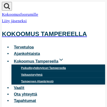
Siirry
sisältöön
Kokoomusfoorumille
Liity jäseneksi
KOKOOMUS TAMPEREELLA
Tervetuloa
Ajankohtaista
Kokoomus Tampereella
Paikallisyhdistykset Tampereella
Valtuustoryhmä
Tampereen Aluejärjestö
Vaalit
Ota yhteyttä
Tapahtumat