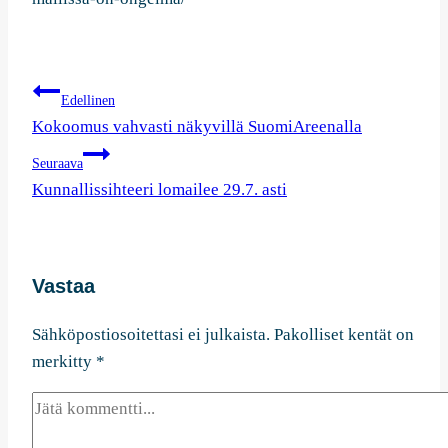
Artikkelien
Edellinen
selaus
Kokoomus vahvasti näkyvillä SuomiAreenalla
Seuraava
Kunnallissihteeri lomailee 29.7. asti
Vastaa
Sähköpostiosoitettasi ei julkaista.
Pakolliset kentät on
merkitty
*