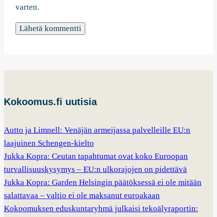
varten.
Kokoomus.fi uutisia
Autto ja Limnell: Venäjän armeijassa palvelleille EU:n
laajuinen Schengen-kielto
Jukka Kopra: Ceutan tapahtumat ovat koko Euroopan
turvallisuuskysymys – EU:n ulkorajojen on pidettävä
Jukka Kopra: Garden Helsingin päätöksessä ei ole mitään
salattavaa – valtio ei ole maksanut euroakaan
Kokoomuksen eduskuntaryhmä julkaisi tekoälyraportin: