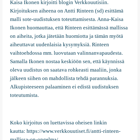
Kaisa Ikonen kirjoitti blogin Verkkouutisiin.
Kirjoituksen aiheena on Antti Rinteen (sd) esittämä
malli sote-uudistuksen toteuttamisesta. Anna-Kaisa
Ikonen huomauttaa, että Rinteen esittämässä mallissa
on aiheita, jotka jätetään huomiotta ja tämän myötä
aiheuttavat uudenlaisia kysymyksiä. Rinteen
vaihtoehdossa mm. luovutaan valinnanvapaudesta.
Samalla Ikonen nostaa keskiöön sen, että käynnissä
oleva uudistus on saatava rohkeasti maaliin, jonka
jälkeen siihen on mahdollista tehdä parannuksia.
Alkupisteeseen palaaminen ei edistä uudistuksen
toteutumista.
Koko kirjoitus on luettavissa oheisen linkin
kautta: https://www.verkkouutiset.fi/antti-rinteen-
mallissa-on-ongelma/