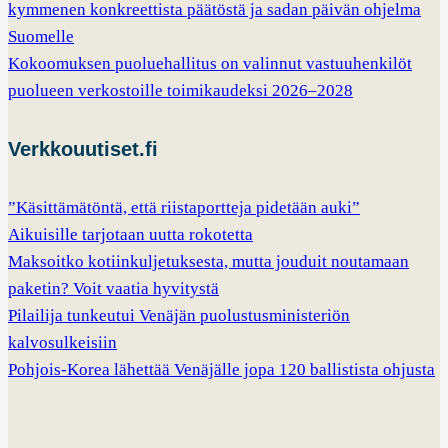
kymmenen konkreettista päätöstä ja sadan päivän ohjelma
Suomelle
Kokoomuksen puoluehallitus on valinnut vastuuhenkilöt
puolueen verkostoille toimikaudeksi 2026–2028
Verkkouutiset.fi
”Käsittämätöntä, että riistaportteja pidetään auki”
Aikuisille tarjotaan uutta rokotetta
Maksoitko kotiinkuljetuksesta, mutta jouduit noutamaan
paketin? Voit vaatia hyvitystä
Pilailija tunkeutui Venäjän puolustusministeriön
kalvosulkeisiin
Pohjois-Korea lähettää Venäjälle jopa 120 ballistista ohjusta