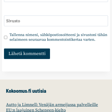
Sivusto
Tallenna nimeni, sähköpostiosoitteeni ja sivustoni tähän
selaimeen seuraavaa kommentointikertaa varten.
Kokoomus.fi uutisia
Autto ja Limnell: Venäjän armeijassa palvelleille
EU:n laajuinen Schengen-kielto