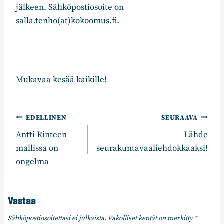
jälkeen. Sähköpostiosoite on
salla.tenho(at)kokoomus.fi.
Mukavaa kesää kaikille!
Artikkelien
EDELLINEN
SEURAAVA
Antti Rinteen
Lähde
selaus
mallissa on
seurakuntavaaliehdokkaaksi!
ongelma
Vastaa
Sähköpostiosoitettasi ei julkaista.
Pakolliset kentät on merkitty
*