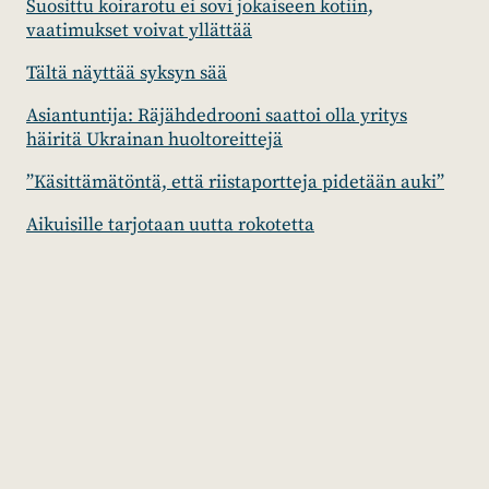
Suosittu koirarotu ei sovi jokaiseen kotiin,
vaatimukset voivat yllättää
Tältä näyttää syksyn sää
Asiantuntija: Räjähdedrooni saattoi olla yritys
häiritä Ukrainan huoltoreittejä
”Käsittämätöntä, että riistaportteja pidetään auki”
Aikuisille tarjotaan uutta rokotetta