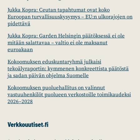
Jukka Kopra: Ceutan tapahtumat ovat koko
Euroopan turvallisuuskysymys – EU:n ulkorajojen on
pidettävä
Jukka Kopra: Garden Helsingin päätöksessä ei ole
mitään salattavaa – valtio ei ole maksanut
euroakaan
Kokoomuksen eduskuntaryhmä julkaisi
tekoälyraportin: kymmenen konkreettista päätöstä
ja sadan päivän ohjelma Suomelle
Kokoomuksen puoluehallitus on valinnut
vastuuhenkilöt puolueen verkostoille toimikaudeksi
2026–2028
Verkkouutiset.fi